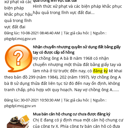
quả trong lĩnh vực đất đai
Hình thức xử phạt và các biện pháp khắc phục
hậu quả trong lĩnh vực đất đai...
Đăng lúc: 10-08-2021 08:46:40 AM | Tác giả câu hỏi: | Nguồn :
pbgdpl.moj.gov.vn
Nhận chuyển nhượng quyền sử dụng đất bằng giấy
tay có được cấp sổ hồng
Vợ chồng ông A bà B năm 1968 có nhận
chuyển nhượng một thửa đất bằng giấy tay và
làm nhà ở từ trước đến nay, có
đăng
ký
kê khai
theo bản đồ 299 (năm 1984), 202 (năm 1997). Vợ chồng ông A
bà B sử dụng thửa đất liên tục từ đó đến nay ổn định, không
tranh chấp, phù hợp với quy hoạch. Nay vợ chồng ông A......
Đăng lúc: 30-07-2021 10:50:30 AM | Tác giả câu hỏi: | Nguồn :
pbgdpl.moj.gov.vn
Mua bán căn hộ chung cư chưa được đăng ký
Chị E đang có ý định mua một căn hộ chung cư
của công ty X. Phía công ty bán căn hộ có đưa