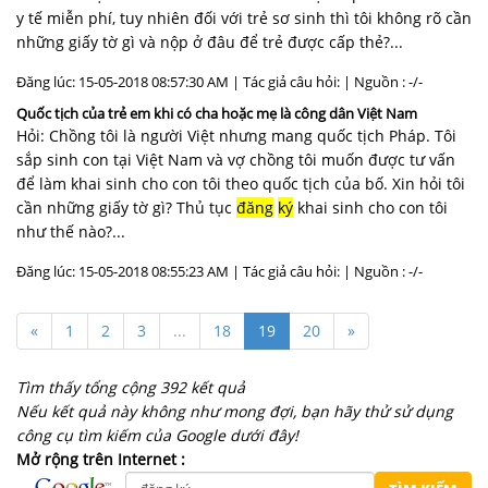
y tế miễn phí, tuy nhiên đối với trẻ sơ sinh thì tôi không rõ cần
những giấy tờ gì và nộp ở đâu để trẻ được cấp thẻ?...
Đăng lúc: 15-05-2018 08:57:30 AM | Tác giả câu hỏi: | Nguồn : -/-
Quốc tịch của trẻ em khi có cha hoặc mẹ là công dân Việt Nam
Hỏi: Chồng tôi là người Việt nhưng mang quốc tịch Pháp. Tôi
sắp sinh con tại Việt Nam và vợ chồng tôi muốn được tư vấn
để làm khai sinh cho con tôi theo quốc tịch của bố. Xin hỏi tôi
cần những giấy tờ gì? Thủ tục
đăng
ký
khai sinh cho con tôi
như thế nào?...
Đăng lúc: 15-05-2018 08:55:23 AM | Tác giả câu hỏi: | Nguồn : -/-
«
1
2
3
...
18
19
20
»
Tìm thấy tổng cộng 392 kết quả
Nếu kết quả này không như mong đợi, bạn hãy thử sử dụng
công cụ tìm kiếm của Google dưới đây!
Mở rộng trên Internet :