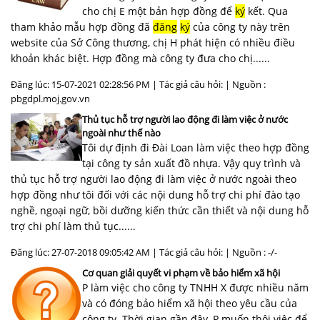
cho chị E một bản hợp đồng để
ký
kết. Qua
tham khảo mẫu hợp đồng đã
đăng
ký
của công ty này trên
website của Sở Công thương, chị H phát hiện có nhiều điều
khoản khác biệt. Hợp đồng mà công ty đưa cho chị......
Đăng lúc: 15-07-2021 02:28:56 PM | Tác giả câu hỏi: | Nguồn :
pbgdpl.moj.gov.vn
Thủ tục hỗ trợ người lao động đi làm việc ở nước
ngoài như thế nào
Tôi dự định đi Đài Loan làm việc theo hợp đồng
tại công ty sản xuất đồ nhựa. Vậy quy trình và
thủ tục hỗ trợ người lao động đi làm việc ở nước ngoài theo
hợp đồng như tôi đối với các nội dung hỗ trợ chi phí đào tạo
nghề, ngoại ngữ, bồi dưỡng kiến thức cần thiết và nội dung hỗ
trợ chi phí làm thủ tục......
Đăng lúc: 27-07-2018 09:05:42 AM | Tác giả câu hỏi: | Nguồn : -/-
Cơ quan giải quyết vi phạm về bảo hiểm xã hội
P làm việc cho công ty TNHH X được nhiều năm
và có đóng bảo hiểm xã hội theo yêu cầu của
công ty. Thời gian gần đây, P muốn thôi việc để