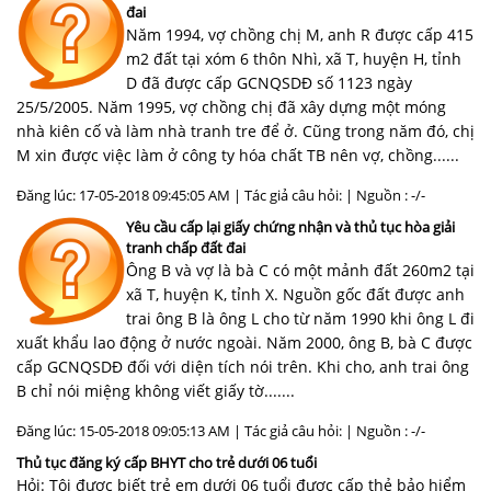
đai
Năm 1994, vợ chồng chị M, anh R được cấp 415
m2 đất tại xóm 6 thôn Nhì, xã T, huyện H, tỉnh
D đã được cấp GCNQSDĐ số 1123 ngày
25/5/2005. Năm 1995, vợ chồng chị đã xây dựng một móng
nhà kiên cố và làm nhà tranh tre để ở. Cũng trong năm đó, chị
M xin được việc làm ở công ty hóa chất TB nên vợ, chồng......
Đăng lúc: 17-05-2018 09:45:05 AM | Tác giả câu hỏi: | Nguồn : -/-
Yêu cầu cấp lại giấy chứng nhận và thủ tục hòa giải
tranh chấp đất đai
Ông B và vợ là bà C có một mảnh đất 260m2 tại
xã T, huyện K, tỉnh X. Nguồn gốc đất được anh
trai ông B là ông L cho từ năm 1990 khi ông L đi
xuất khẩu lao động ở nước ngoài. Năm 2000, ông B, bà C được
cấp GCNQSDĐ đối với diện tích nói trên. Khi cho, anh trai ông
B chỉ nói miệng không viết giấy tờ.......
Đăng lúc: 15-05-2018 09:05:13 AM | Tác giả câu hỏi: | Nguồn : -/-
Thủ tục đăng ký cấp BHYT cho trẻ dưới 06 tuổi
Hỏi: Tôi được biết trẻ em dưới 06 tuổi được cấp thẻ bảo hiểm