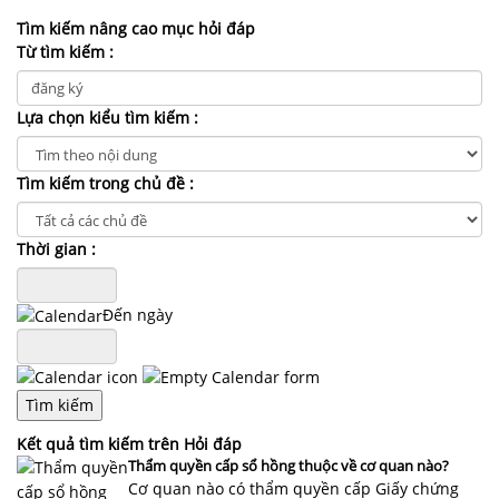
NHÀ
ĐẤT
Tìm kiếm nâng cao mục hỏi đáp
Từ tìm kiếm :
VĂN
BẢN
Lựa chọn kiểu tìm kiếm :
-
BIỂU
MẪU
Tìm kiếm trong chủ đề :
LIÊN
Thời gian :
HỆ
Đến ngày
Kết quả tìm kiếm trên Hỏi đáp
Thẩm quyền cấp sổ hồng thuộc về cơ quan nào?
Cơ quan nào có thẩm quyền cấp Giấy chứng