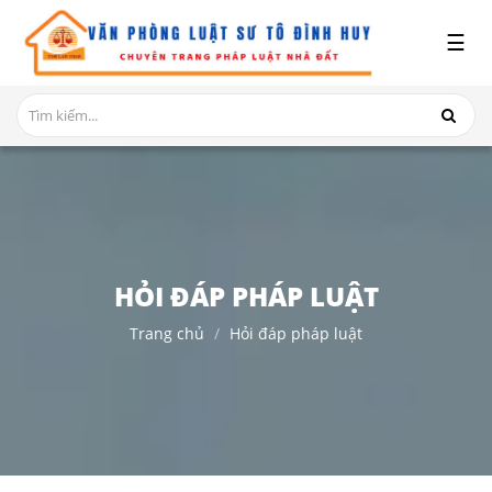
x
☰
GIỚI
THIỆU
DỊCH
VỤ
TRANH
CHẤP
NHÀ
HỎI ĐÁP PHÁP LUẬT
ĐẤT
Trang chủ
Hỏi đáp pháp luật
HỎI
ĐÁP
THỦ
TỤC