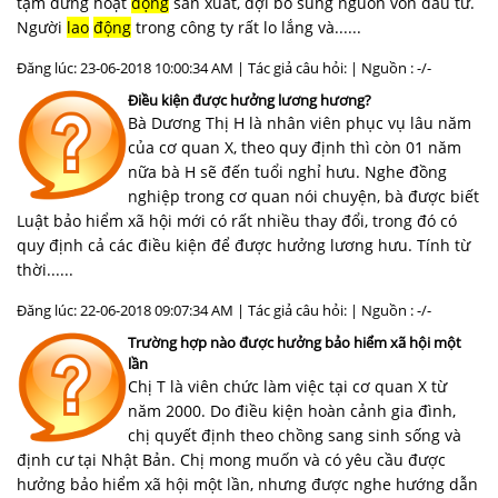
tạm dừng hoạt
động
sản xuất, đợi bổ sung nguồn vốn đầu tư.
Người
lao
động
trong công ty rất lo lắng và......
Đăng lúc: 23-06-2018 10:00:34 AM | Tác giả câu hỏi: | Nguồn : -/-
Điều kiện được hưởng lương hương?
Bà Dương Thị H là nhân viên phục vụ lâu năm
của cơ quan X, theo quy định thì còn 01 năm
nữa bà H sẽ đến tuổi nghỉ hưu. Nghe đồng
nghiệp trong cơ quan nói chuyện, bà được biết
Luật bảo hiểm xã hội mới có rất nhiều thay đổi, trong đó có
quy định cả các điều kiện để được hưởng lương hưu. Tính từ
thời......
Đăng lúc: 22-06-2018 09:07:34 AM | Tác giả câu hỏi: | Nguồn : -/-
Trường hợp nào được hưởng bảo hiểm xã hội một
lần
Chị T là viên chức làm việc tại cơ quan X từ
năm 2000. Do điều kiện hoàn cảnh gia đình,
chị quyết định theo chồng sang sinh sống và
định cư tại Nhật Bản. Chị mong muốn và có yêu cầu được
hưởng bảo hiểm xã hội một lần, nhưng được nghe hướng dẫn