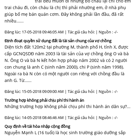
trai đều muốn đi nhưng bố cháu lại chỉ cho em
trai cháu đi, còn cháu là chị thì phải nhường em, ở nhà phụ
giúp bố mẹ bán quán cơm. Đây không phải lần đầu, đã rất
nhiều......
Đăng lúc: 17-05-2018 09:46:05 AM | Tác giả câu hỏi: | Nguồn : -/-
Định đoạt quyền sử dụng đất là tài sản chung của vợ chồng
Diện tích đất 120m2 tại phường M, thành phố H, tỉnh X, được
cấp GCNQSDĐ năm 2003 là tài sản của vợ chồng ông O và bà
N. Ông O và bà N kết hôn hợp pháp năm 2002 và có 2 người
con chung là anh C (sinh năm 2000), chi P (sinh năm 1998).
Ngoài ra bà N còn có một người con riêng với chồng đầu là
anh G. Từ......
Đăng lúc: 15-05-2018 09:09:00 AM | Tác giả câu hỏi: | Nguồn : -/-
Trường hợp không phải chịu phí thi hành án
Những trường hợp không phải chịu phí thi hành án dân sự?...
Đăng lúc: 14-05-2018 08:46:46 AM | Tác giả câu hỏi: | Nguồn : -/-
Quy định về tái hòa nhập cộng đồng
Nguyễn Mạnh L (16 tuổi) là học sinh trường giáo dưỡng sắp