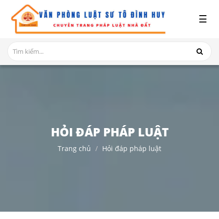
x
☰
GIỚI
THIỆU
DỊCH
VỤ
TRANH
CHẤP
NHÀ
HỎI ĐÁP PHÁP LUẬT
ĐẤT
Trang chủ
Hỏi đáp pháp luật
HỎI
ĐÁP
THỦ
TỤC