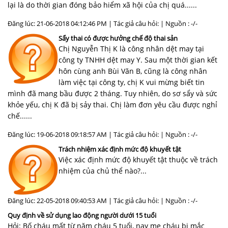
lại là do thời gian đóng bảo hiểm xã hội của chị quá......
Đăng lúc: 21-06-2018 04:12:46 PM | Tác giả câu hỏi: | Nguồn : -/-
Sẩy thai có được hưởng chế độ thai sản
Chị Nguyễn Thị K là công nhân dệt may tại
công ty TNHH dệt may Y. Sau một thời gian kết
hôn cùng anh Bùi Văn B, cũng là công nhân
làm việc tại công ty, chị K vui mừng biết tin
mình đã mang bầu được 2 tháng. Tuy nhiên, do sơ sẩy và sức
khỏe yếu, chị K đã bị sảy thai. Chị làm đơn yêu cầu được nghỉ
chế......
Đăng lúc: 19-06-2018 09:18:57 AM | Tác giả câu hỏi: | Nguồn : -/-
Trách nhiệm xác định mức độ khuyết tật
Việc xác định mức độ khuyết tật thuộc về trách
nhiệm của chủ thể nào?...
Đăng lúc: 22-05-2018 09:40:53 AM | Tác giả câu hỏi: | Nguồn : -/-
Quy định về sử dụng lao động người dưới 15 tuổi
Hỏi: Bố cháu mất từ năm cháu 5 tuổi, nay mẹ cháu bị mắc