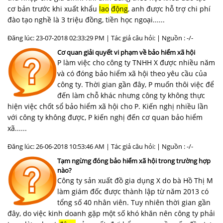
cơ bản trước khi xuất khẩu
lao
động
, anh được hỗ trợ chi phí
đào tạo nghề là 3 triệu đồng, tiền học ngoại......
Đăng lúc: 23-07-2018 02:33:29 PM | Tác giả câu hỏi: | Nguồn : -/-
Cơ quan giải quyết vi phạm về bảo hiểm xã hội
P làm việc cho công ty TNHH X được nhiều năm
và có đóng bảo hiểm xã hội theo yêu cầu của
công ty. Thời gian gần đây, P muốn thôi việc để
đến làm chỗ khác nhưng công ty không thực
hiện việc chốt sổ bảo hiểm xã hội cho P. Kiến nghị nhiều lần
với công ty không được, P kiến nghị đến cơ quan bảo hiểm
xã......
Đăng lúc: 26-06-2018 10:53:46 AM | Tác giả câu hỏi: | Nguồn : -/-
Tạm ngừng đóng bảo hiểm xã hội trong trường hợp
nào?
Công ty sản xuất đồ gia dụng X do bà Hồ Thị M
làm giám đốc được thành lập từ năm 2013 có
tổng số 40 nhân viên. Tuy nhiên thời gian gần
đây, do việc kinh doanh gặp một số khó khăn nên công ty phải