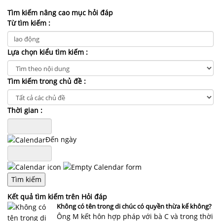
NHÀ
ĐẤT
Tìm kiếm nâng cao mục hỏi đáp
Từ tìm kiếm :
VĂN
BẢN
Lựa chọn kiểu tìm kiếm :
-
BIỂU
MẪU
Tìm kiếm trong chủ đề :
LIÊN
Thời gian :
HỆ
Đến ngày
Kết quả tìm kiếm trên Hỏi đáp
Không có tên trong di chúc có quyền thừa kế không?
Ông M kết hôn hợp pháp với bà C và trong thời