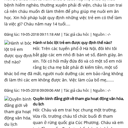
bệnh hiểm nghèo, thường xuyên phải đi viện, cháu là con trai
cả nên cháu muốn đi làm thêm để phụ giúp mẹ nuôi em ăn
học. Xin hỏi pháp luật quy định những việc trẻ em có thể làm
là việc gì? Cháu năm nay 14 tuổi....
Đăng lúc: 19-05-2018 09:11:18 AM | Tác giả câu hỏi: | Nguồn : -/-
Hành vi bóc lột trẻ em được quy định thế nào?
Hỏi: Trên các tuyến phố ở Hà Nội, đôi khi tôi
bắt gặp các em nhỏ đi bán vé số, đánh giày, ăn
xin. Tôi có hỏi mấy đứa đó và có một số em nói
rằng bị cha mẹ bắt phải đi kiếm tiền, một số
khác bố mẹ đã mất, người nuôi dưỡng các em bảo rằng không
đi làm thì các em không được ăn. Việc làm của bố mẹ,......
Đăng lúc: 19-05-2018 09:09:06 AM | Tác giả câu hỏi: | Nguồn : -/-
Quyền bình đẳng giới về tham gia hoạt động văn hóa,
du lịch
Hỏi: Cháu và em trai học chung một trường.
Vừa rồi, trường cháu tổ chức buổi đi tham
quan ở rừng quốc gia Cúc Phương. Cháu và em