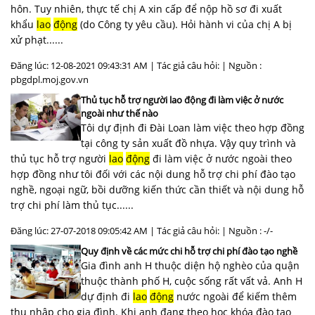
hôn. Tuy nhiên, thực tế chị A xin cấp để nộp hồ sơ đi xuất
khẩu
lao
động
(do Công ty yêu cầu). Hỏi hành vi của chị A bị
xử phạt......
Đăng lúc: 12-08-2021 09:43:31 AM | Tác giả câu hỏi: | Nguồn :
pbgdpl.moj.gov.vn
Thủ tục hỗ trợ người lao động đi làm việc ở nước
ngoài như thế nào
Tôi dự định đi Đài Loan làm việc theo hợp đồng
tại công ty sản xuất đồ nhựa. Vậy quy trình và
thủ tục hỗ trợ người
lao
động
đi làm việc ở nước ngoài theo
hợp đồng như tôi đối với các nội dung hỗ trợ chi phí đào tạo
nghề, ngoại ngữ, bồi dưỡng kiến thức cần thiết và nội dung hỗ
trợ chi phí làm thủ tục......
Đăng lúc: 27-07-2018 09:05:42 AM | Tác giả câu hỏi: | Nguồn : -/-
Quy định về các mức chi hỗ trợ chi phí đào tạo nghề
Gia đình anh H thuộc diện hộ nghèo của quận
thuộc thành phố H, cuộc sống rất vất vả. Anh H
dự định đi
lao
động
nước ngoài để kiếm thêm
thu nhập cho gia đình. Khi anh đang theo học khóa đào tạo