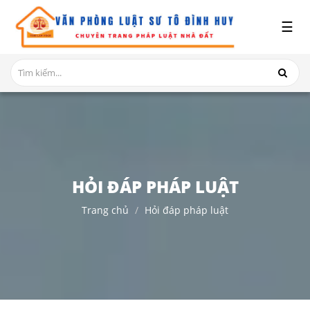
x
☰
GIỚI
THIỆU
DỊCH
VỤ
TRANH
CHẤP
NHÀ
HỎI ĐÁP PHÁP LUẬT
ĐẤT
Trang chủ
Hỏi đáp pháp luật
HỎI
ĐÁP
THỦ
TỤC