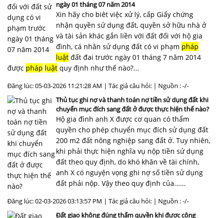
ngày 01 tháng 07 năm 2014
Xin hãy cho biêt việc xử lý, cấp Giấy chứng
nhận quyền sử dụng đất, quyền sở hữu nhà ở
và tài sản khác gắn liền với đất đối với hộ gia
đình, cá nhân sử dụng đất có vi phạm
pháp
luật
đất đai trước ngày 01 tháng 7 năm 2014
được
pháp
luật
quy định như thế nào?...
Đăng lúc: 05-03-2026 11:21:28 AM | Tác giả câu hỏi: | Nguồn : -/-
Thủ tục ghi nợ và thanh toán nợ tiền sử dụng đất khi
chuyển mục đích sang đất ở được thực hiện thế nào?
Hộ gia đình anh X được cơ quan có thẩm
quyền cho phép chuyển mục đích sử dụng đất
200 m2 đất nông nghiệp sang đất ở. Tuy nhiên,
khi phải thực hiện nghĩa vụ nộp tiền sử dụng
đất theo quy định, do khó khăn về tài chính,
anh X có nguyện vọng ghi nợ số tiền sử dụng
đất phải nộp. Vậy theo quy định của......
Đăng lúc: 02-03-2026 03:13:57 PM | Tác giả câu hỏi: | Nguồn : -/-
Đất giao không đúng thẩm quyền khi được công