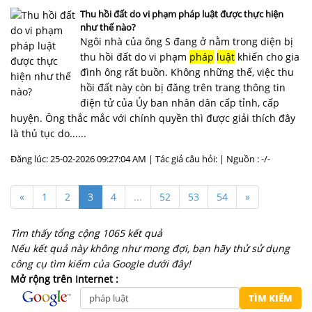
Thu hồi đất do vi phạm pháp luật được thực hiện
như thế nào?
Ngôi nhà của ông S đang ở nằm trong diện bị
thu hồi đất do vi phạm
pháp
luật
khiến cho gia
đình ông rất buồn. Không những thế, việc thu
hồi đất này còn bị đăng trên trang thông tin
điện tử của Ủy ban nhân dân cấp tỉnh, cấp
huyện. Ông thắc mắc với chính quyền thì được giải thích đây
là thủ tục do......
Đăng lúc: 25-02-2026 09:27:04 AM | Tác giả câu hỏi: | Nguồn : -/-
«
1
2
3
4
...
52
53
54
»
Tìm thấy tổng cộng 1065 kết quả
Nếu kết quả này không như mong đợi, bạn hãy thử sử dụng
công cụ tìm kiếm của Google dưới đây!
Mở rộng trên Internet :