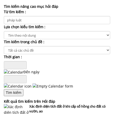
NHÀ
ĐẤT
Tìm kiếm nâng cao mục hỏi đáp
Từ tìm kiếm :
VĂN
BẢN
Lựa chọn kiểu tìm kiếm :
-
BIỂU
MẪU
Tìm kiếm trong chủ đề :
LIÊN
Thời gian :
HỆ
Đến ngày
Kết quả tìm kiếm trên Hỏi đáp
Xác định diện tích đất ở khi cấp sổ hồng cho đất có
vườn, ao