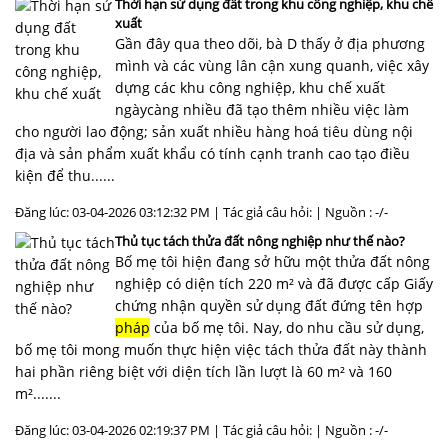
Thời hạn sử dụng đất trong khu công nghiệp, khu chế
xuất
Gần đây qua theo dõi, bà D thấy ở địa phương
mình và các vùng lân cận xung quanh, việc xây
dựng các khu công nghiệp, khu chế xuất
ngàycàng nhiều đã tạo thêm nhiều việc làm
cho người lao động; sản xuất nhiều hàng hoá tiêu dùng nội
địa và sản phẩm xuất khẩu có tính cạnh tranh cao tạo điều
kiện để thu......
Đăng lúc: 03-04-2026 03:12:32 PM | Tác giả câu hỏi: | Nguồn : -/-
Thủ tục tách thửa đất nông nghiệp như thế nào?
Bố mẹ tôi hiện đang sở hữu một thửa đất nông
nghiệp có diện tích 220 m² và đã được cấp Giấy
chứng nhận quyền sử dụng đất đứng tên hợp
pháp
của bố mẹ tôi. Nay, do nhu cầu sử dụng,
bố mẹ tôi mong muốn thực hiện việc tách thửa đất này thành
hai phần riêng biệt với diện tích lần lượt là 60 m² và 160
m².......
Đăng lúc: 03-04-2026 02:19:37 PM | Tác giả câu hỏi: | Nguồn : -/-