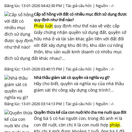
Đăng lúc: 13-01-2026 04:42:30 PM | Tác giả câu hỏi: | Nguồn : -/-
Cấp sổ hồng với đất có nhiều mục đích sử dụng được
quy định như thế nào?
Pháp
luật
quy định như thế nào về việc cấp
Giấy chứng nhận quyền sử dụng đất, quyền sở
hữu nhà ở và tài sản khác gắn liền với đất đối
với đất xây dựng khu đô thị, khu dân cư nông
thôn, khu sản xuất kinh doanh có nhiều mục
đích sử dụng đất khác nhau?...
Đăng lúc: 13-01-2026 03:40:15 PM | Tác giả câu hỏi: | Nguồn : -/-
Nhà thầu giám sát có quyền và nghĩa vụ gì?
Hãy cho biết, quyền và nghĩa vụ của nhà thầu
giám sát thi công xây dựng công trình?...
Đăng lúc: 13-01-2026 03:14:13 PM | Tác giả câu hỏi: | Nguồn : -/-
Quyền thừa kế của con nuôi khi cha mẹ nuôi qua đời
Ông bà S có hai người con, trong đó anh H là
con đẻ ruột, còn chị X là con nuôi hợp
pháp
.
Khi chị X mới được khoảng 1 tuổi, ông bà S đã