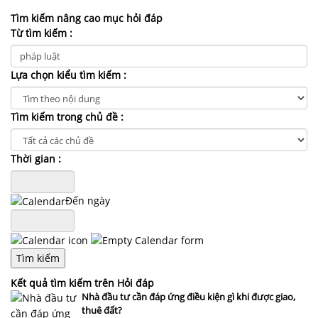
NHÀ
ĐẤT
Tìm kiếm nâng cao mục hỏi đáp
Từ tìm kiếm :
VĂN
BẢN
Lựa chọn kiểu tìm kiếm :
-
BIỂU
MẪU
Tìm kiếm trong chủ đề :
LIÊN
Thời gian :
HỆ
Đến ngày
Kết quả tìm kiếm trên Hỏi đáp
Nhà đầu tư cần đáp ứng điều kiện gì khi được giao,
thuê đất?