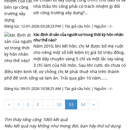
nhà thầu thi công phải có trách nhiệm gì đối
với công trường xây dựng?...
Đăng lúc: 12-01-2026 03:28:23 PM | Tác giả câu hỏi: | Nguồn : -/-
Xác định di sản của người vợ trong thời kỳ hôn nhân
như thế nào?
Năm 2010, khi kết hôn, chị M được bố mẹ ruột
cho riêng một sổ tiết kiệm trị giá 50 triệu đồng,
một dây chuyền vàng 5 chỉ và một lắc tay vàng
3 chỉ làm của hồi môn. Sau khi cưới, do chưa có
điều kiện kinh tế, vợ chồng chị M phải thuê nhà trên thành
phố để sinh sống và làm ăn. Trải qua gần 10 năm......
Đăng lúc: 09-01-2026 10:58:25 AM | Tác giả câu hỏi: | Nguồn : -/-
«
1
2
3
...
52
53
54
»
Tìm thấy tổng cộng 1065 kết quả
Nếu kết quả này không như mong đợi, bạn hãy thử sử dụng