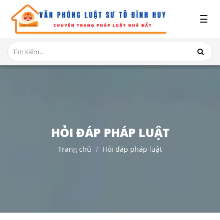
x
☰
GIỚI
THIỆU
DỊCH
VỤ
TRANH
CHẤP
NHÀ
HỎI ĐÁP PHÁP LUẬT
ĐẤT
Trang chủ
Hỏi đáp pháp luật
HỎI
ĐÁP
THỦ
TỤC