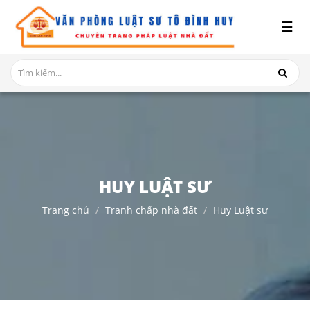
x
☰
GIỚI
THIỆU
DỊCH
VỤ
TRANH
CHẤP
NHÀ
HUY LUẬT SƯ
ĐẤT
Trang chủ
Tranh chấp nhà đất
Huy Luật sư
HỎI
ĐÁP
THỦ
TỤC