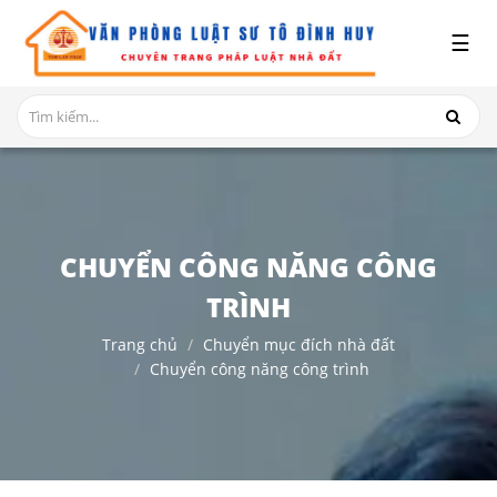
x
☰
GIỚI
THIỆU
DỊCH
VỤ
TRANH
CHUYỂN CÔNG NĂNG CÔNG
CHẤP
NHÀ
TRÌNH
ĐẤT
Trang chủ
Chuyển mục đích nhà đất
HỎI
Chuyển công năng công trình
ĐÁP
THỦ
TỤC