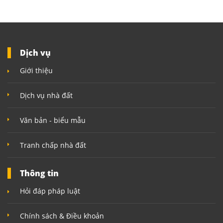
NHÀ
ĐẤT
VĂN
BẢN
Dịch vụ
-
Giới thiệu
BIỂU
MẪU
Dịch vụ nhà đất
LIÊN
HỆ
Văn bản - biểu mẫu
Tranh chấp nhà đất
Thông tin
Hỏi đáp pháp luật
Chính sách & Điều khoản