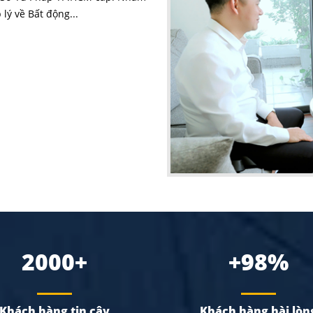
lý về Bất động...
2000+
+98%
Khách hàng tin cậy
Khách hàng hài lòn