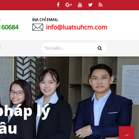
:
ĐỊA CHỈ EMAIL:
160684
info@luatsuhcm.com
Ệ
pháp lý
đầu