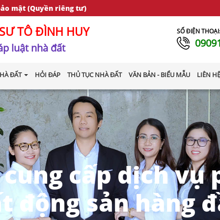
bảo mật (Quyền riêng tư)
SƯ TÔ ĐÌNH HUY
SỐ ĐIỆN THOẠI
0909
p luật nhà đất
HÀ ĐẤT
HỎI ĐÁP
THỦ TỤC NHÀ ĐẤT
VĂN BẢN - BIỂU MẪU
LIÊN H
 cung cấp dịch vụ 
t động sản hàng 