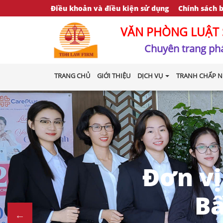
Điều khoản và điều kiện sử dụng
Chính sách 
VĂN PHÒNG LUẬT 
Chuyên trang phá
TRANG CHỦ
GIỚI THIỆU
DỊCH VỤ
TRANH CHẤP N
Đơn vị
Bấ