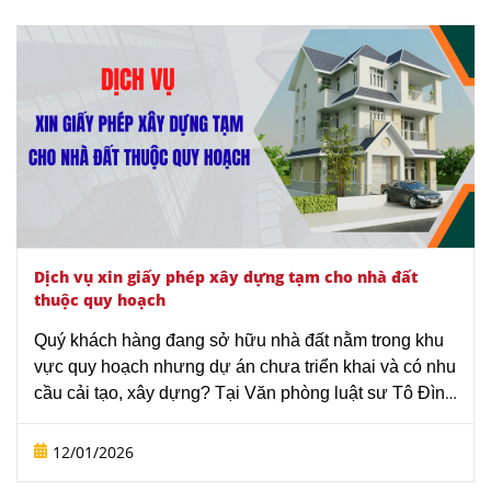
luật sư Tô Đình Huy chúng tôi.
Dịch vụ xin giấy phép xây dựng tạm cho nhà đất
thuộc quy hoạch
Quý khách hàng đang sở hữu nhà đất nằm trong khu
vực quy hoạch nhưng dự án chưa triển khai và có nhu
cầu cải tạo, xây dựng? Tại Văn phòng luật sư Tô Đình
Huy, chúng tôi cung cấp dịch vụ xin giấy phép xây
dựng tạm trọn gói, thực hiện tư vấn giúp Quý khách
12/01/2026
hàng xử lý mọi thủ tục phức tạp, đảm bảo quyền lợi