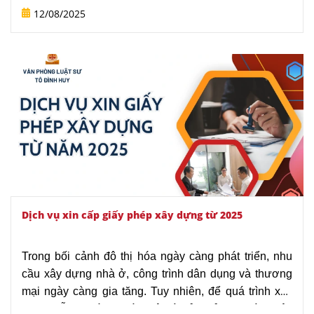
nghiệp hóa nhanh chóng của đất nước. Song, hiện
12/08/2025
nay, đây cũng là một trong những lĩnh vực có nhiều
tranh chấp cần được giải quyết tại Tòa án. Và khi xảy
ra tranh chấp, luật sư giải quyết tranh chấp về hợp
đồng xây dựng tại Tòa án như thế nào? Bài viết này
sẽ
làm rõ những khía cạnh pháp lý xoay quanh vấn đề
đang được nhiều người quan tâm này.
Dịch vụ xin cấp giấy phép xây dựng từ 2025
Trong bối cảnh đô thị hóa ngày càng phát triển, nhu
cầu xây dựng nhà ở, công trình dân dụng và thương
mại ngày càng gia tăng. Tuy nhiên, để quá trình xây
dựng diễn ra đúng pháp luật và đảm bảo an toàn, việc