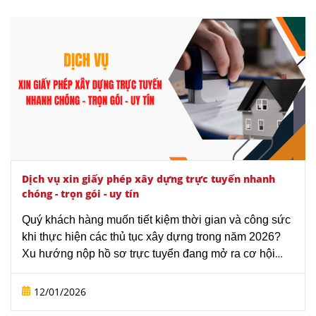
hiện trạng đến khi nhận kết quả.
Dịch vụ xin giấy phép xây dựng trực tuyến nhanh
chóng - trọn gói - uy tín
Quý khách hàng muốn tiết kiệm thời gian và công sức
khi thực hiện các thủ tục xây dựng trong năm 2026?
Xu hướng nộp hồ sơ trực tuyển đang mở ra cơ hội
giải quyết nhanh gọn hơn, nhưng đòi hỏi sự chuẩn
xác tuyệt đối về hồ sơ số. Hãy trải nghiệm dịch vụ xin
12/01/2026
giấy phép xây dựng trực tuyến uy tín tại Văn phòng