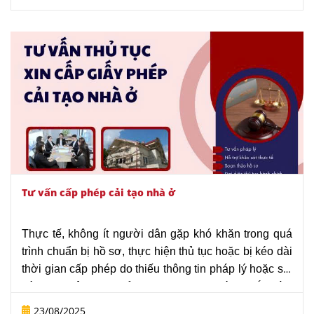
chứng nhận quyền sử dụng đất, quyền sở hữu nhà ở
(gọi là Giấy chứng nhận) thì đòi hỏi sự hiểu biết về
các quy định của pháp luật hiện hành.
Trong bài viết này, Văn phòng Luật sư Tô Đình Huy sẽ
tư vấn chi tiết thủ tục xin công nhận nhà đất đã thay
đổi quy hoạch tại TP.HCM.
Tư vấn cấp phép cải tạo nhà ở
Thực tế, không ít người dân gặp khó khăn trong quá
trình chuẩn bị hồ sơ, thực hiện thủ tục hoặc bị kéo dài
thời gian cấp phép do thiếu thông tin pháp lý hoặc sai
sót trong kê khai. Hiểu được những vướng mắc này,
“Dịch vụ xin cấp giấy phép cải tạo nhà ở - với chi phí
23/08/2025