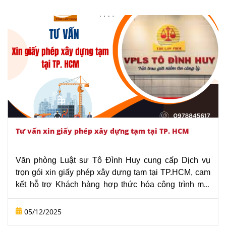
giới thiệu khái niệm, phân loại, hồ sơ cần thiết và các
mẫu hợp đồng xây dựng mới nhất năm 2025 để tham
khảo và áp dụng.
Tư vấn xin giấy phép xây dựng tạm tại TP. HCM
Văn phòng Luật sư Tô Đình Huy cung cấp Dịch vụ
trọn gói xin giấy phép xây dựng tạm tại TP.HCM, cam
kết hỗ trợ Khách hàng hợp thức hóa công trình một
cách nhanh chóng, đúng pháp luật và tối ưu hóa chi
phí. Chúng tôi sẽ tư vấn và đại diện Quý khách hàng
05/12/2025
hoàn tất hồ sơ, đảm bảo công trình xây dựng của bạn