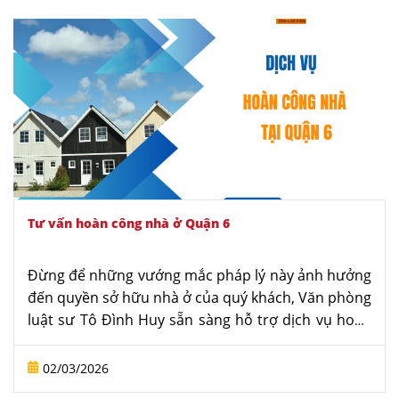
tối đa rủi ro và giúp khách hàng an tâm hoàn tất
thủ tục ngay từ đầu.
Tư vấn hoàn công nhà ở Quận 6
Đừng để những vướng mắc pháp lý này ảnh hưởng
đến quyền sở hữu nhà ở của quý khách, Văn phòng
luật sư Tô Đình Huy sẵn sàng hỗ trợ dịch vụ hoàn
công nhà ở tại Quận 6 nhanh chóng, đúng quy định
và an tâm pháp lý. Hãy liên hệ ngay với chúng tôi -
02/03/2026
Luật sư nhà đất chuyên nghiệp tại TP. Hồ Chí Minh.