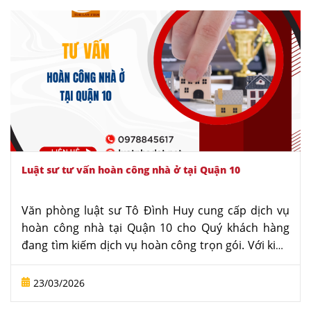
NHÀ
ĐẤT
VĂN
BẢN
-
BIỂU
MẪU
LIÊN
HỆ
Luật sư tư vấn hoàn công nhà ở tại Quận 10
Văn phòng luật sư Tô Đình Huy cung cấp dịch vụ
hoàn công nhà tại Quận 10 cho Quý khách hàng
đang tìm kiếm dịch vụ hoàn công trọn gói. Với kinh
nghiệm nhiều năm, đội ngũ luật sư dày dặn kinh
nghiệm trong lĩnh vực hoàn công nhà ở sẽ hỗ trợ
23/03/2026
Quý khách hàng thực hiện thủ tục nhanh chóng,