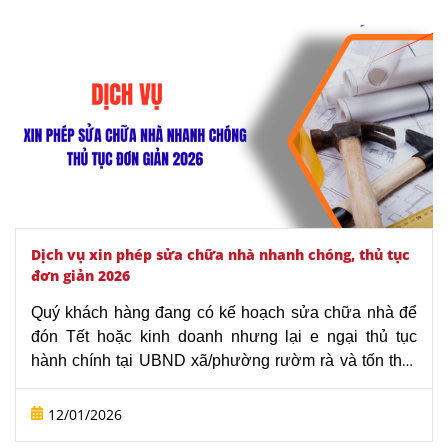
Dịch vụ xin phép sửa chữa nhà nhanh chóng, thủ tục
đơn giản 2026
Quý khách hàng đang có kế hoạch sửa chữa nhà để
đón Tết hoặc kinh doanh nhưng lại e ngại thủ tục
hành chính tại UBND xã/phường rườm rà và tốn thời
gian? Với dịch vụ xin phép sửa chữa nhà trọn gói năm
2026, Văn phòng luật sư Tô Đình Huy sẽ thay mặt
12/01/2026
khách hàng xử lý toàn bộ hồ sơ từ khâu thẩm định