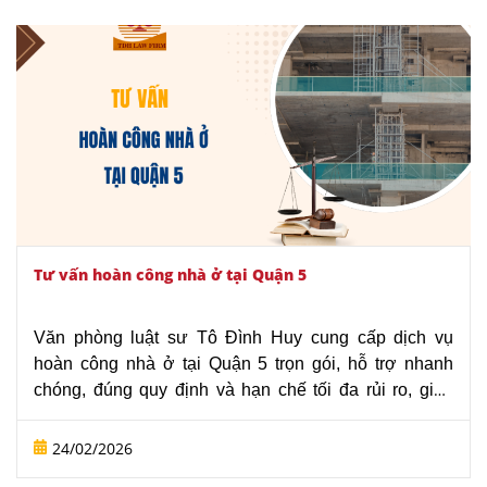
Tư vấn hoàn công nhà ở tại Quận 5
Văn phòng luật sư Tô Đình Huy cung cấp dịch vụ
hoàn công nhà ở tại Quận 5 trọn gói, hỗ trợ nhanh
chóng, đúng quy định và hạn chế tối đa rủi ro, giúp
khách hàng an tâm hoàn tất thủ tục ngay từ đầu. Nếu
quý khách hàng có bất kỳ khó khăn nào trong khi thực
24/02/2026
hiện thủ tục hoàn công, hãy liên hệ ngay với chúng tôi