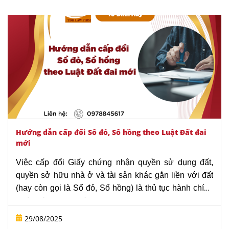
được bảo vệ về mặt pháp lý.
Hướng dẫn cấp đổi Sổ đỏ, Sổ hồng theo Luật Đất đai
mới
Việc cấp đổi Giấy chứng nhận quyền sử dụng đất,
quyền sở hữu nhà ở và tài sản khác gắn liền với đất
(hay còn gọi là Sổ đỏ, Sổ hồng) là thủ tục hành chính
phổ biến. Theo đó, Nghị định 151/2025/NĐ-CP quy
định về phân định thẩm quyền của chính quyền địa
29/08/2025
phương 02 cấp, phân quyền, phân cấp trong lĩnh vực