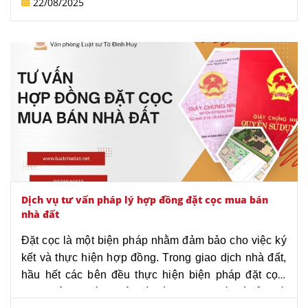
22/08/2025
kỳ quan trọng. Nhiều cá nhân, hộ gia đình và doanh
nghiệp vẫn còn lúng túng trước các thủ tục, quy định
pháp lý liên quan đến vấn đề này. Bài viết dưới đây sẽ
cung cấp thông tin tư vấn mới nhất về thủ tục xin cấp
giấy phép xây dựng, giúp bạn hiểu rõ quy trình, chuẩn
bị hồ sơ đúng cách và tránh những rủi ro không đáng
có.
Dịch vụ tư vấn pháp lý hợp đồng đặt cọc mua bán
nhà đất
Đặt cọc là một biện pháp nhằm đảm bảo cho việc ký 
kết và thực hiện hợp đồng. Trong giao dịch nhà đất, 
hầu hết các bên đều thực hiện biện pháp đặt cọc. 
Tuy nhiên, sẽ tùy thuộc vào tình trạng pháp lý của bất 