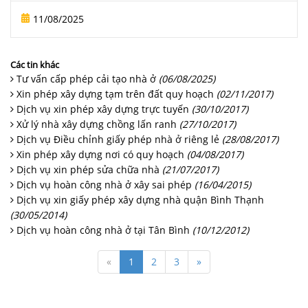
xin cấp giấy phép xây dựng là bước bắt buộc và cực
11/08/2025
kỳ quan trọng. Nhiều cá nhân, hộ gia đình và doanh
nghiệp vẫn còn lúng túng trước các thủ tục, quy định
pháp lý liên quan đến vấn đề này. Bài viết dưới đây sẽ
Các tin khác
Tư vấn cấp phép cải tạo nhà ở
(06/08/2025)
cung cấp thông tin tư vấn mới nhất về thủ tục xin cấp
Xin phép xây dựng tạm trên đất quy hoạch
(02/11/2017)
giấy phép xây dựng, giúp bạn hiểu rõ quy trình, chuẩn
Dịch vụ xin phép xây dựng trực tuyến
(30/10/2017)
bị hồ sơ đúng cách và tránh những rủi ro không đáng
Xử lý nhà xây dựng chồng lấn ranh
(27/10/2017)
có
Dịch vụ Điều chỉnh giấy phép nhà ở riêng lẻ
(28/08/2017)
Xin phép xây dựng nơi có quy hoạch
(04/08/2017)
Dịch vụ xin phép sửa chữa nhà
(21/07/2017)
Dịch vụ hoàn công nhà ở xây sai phép
(16/04/2015)
Dịch vụ xin giấy phép xây dựng nhà quận Bình Thạnh
(30/05/2014)
Dịch vụ hoàn công nhà ở tại Tân Bình
(10/12/2012)
«
1
2
3
»