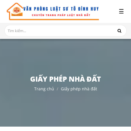
x
☰
GIỚI
THIỆU
DỊCH
VỤ
TRANH
CHẤP
NHÀ
GIẤY PHÉP NHÀ ĐẤT
ĐẤT
Trang chủ
Giấy phép nhà đất
HỎI
ĐÁP
THỦ
TỤC