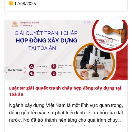
động sản, tính chất giao dịch và thanh toán, các vấn 
12/08/2025
đề liên quan đến thời hạn...sẽ ảnh hưởng lớn đến 
giao dịch mà hợp đồng đặt cọc là căn cứ quyết định. 
Để tránh bị mất cọc, phạt cọc hoặc dẫn đến tranh 
chấp làm mất thời gian, công sức của các bên thì 
việc hiểu biết các quy định pháp luật là quan trọng. 
Do đó, việc có sự tư vấn và hỗ trợ của Luật sư là rất 
cần thiết trong giao dịch đặt cọc. Trong phạm vi bài 
viết, chúng tôi xin giới thiệu dịch vụ tư vấn và soạn 
thảo hợp đồng đặt cọc nhà đất để quý khách hàng 
được biết.
Luật sư giải quyết tranh chấp hợp đồng xây dựng tại
Toà án
Ngành xây dựng Việt Nam là một lĩnh vực quan trọng,
đóng góp lớn vào sự phát triển kinh tế- xã hội của đất
nước. Nó đã trở thành nền tảng cho quá trình chuyển
đối kinh tế, phản ánh quá trình đô thị hóa và công