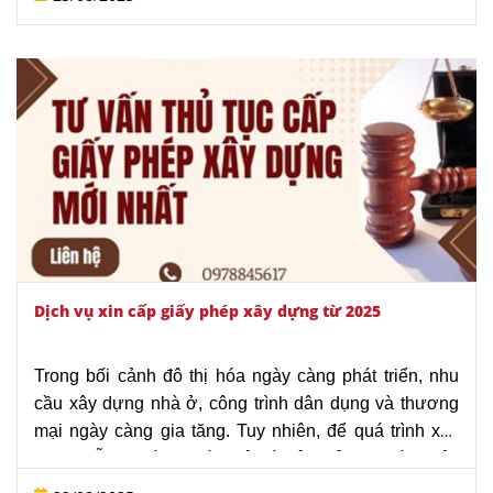
hợp lý” do Văn phòng Luật sư Tô Đình Huy cung cấp
ra đời nhằm hỗ trợ khách hàng hoàn tất thủ tục một
cách nhanh chóng, đúng quy định và tiết kiệm chi phí.
Dịch vụ xin cấp giấy phép xây dựng từ 2025
Trong bối cảnh đô thị hóa ngày càng phát triển, nhu
cầu xây dựng nhà ở, công trình dân dụng và thương
mại ngày càng gia tăng. Tuy nhiên, để quá trình xây
dựng diễn ra đúng pháp luật và đảm bảo an toàn, việc
xin cấp giấy phép xây dựng là bước bắt buộc và cực