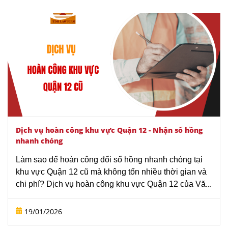
Dịch vụ hoàn công khu vực Quận 12 - Nhận sổ hồng
nhanh chóng
Làm sao để hoàn công đổi sổ hồng nhanh chóng tại
khu vực Quận 12 cũ mà không tốn nhiều thời gian và
chi phí? Dịch vụ hoàn công khu vực Quận 12 của Văn
phòng luật sư Tô Đình Huy chuyên xử lý hồ sơ hoàn
công, cam kết “Nhận sổ hồng nhanh chóng”.
19/01/2026