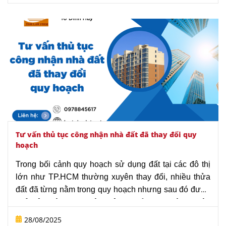
đất đai, trong đó, có nội dung liên quan đến việc cấp
đổi Sổ đỏ. Việc cấp đổi không chỉ giúp cập nhật thông
tin mà còn đảm bảo tính pháp lý, giúp việc giao dịch
được diễn ra thuận lợi. Và, quy định trên cũng đảm
bảo quyền và lợi ích hợp pháp cho người sử dụng
đất.
Bài viết dưới đây sẽ cung cấp các thông tin tổng quan,
đồng thời hướng dẫn cấp đổi Sổ đỏ, Sổ hồng theo
Luật Đất đai mới giúp người sử dụng đất hiểu hơn về
quy trình cấp đổi Sổ đỏ, Sổ hồng.
Tư vấn thủ tục công nhận nhà đất đã thay đổi quy
hoạch
Trong bối cảnh quy hoạch sử dụng đất tại các đô thị
lớn như TP.HCM thường xuyên thay đổi, nhiều thửa
đất đã từng nằm trong quy hoạch nhưng sau đó được
huỷ bỏ. Việc thực hiện thủ tục để được công nhận
quyền sử dụng đất, quyền sở hữu nhà ở và cấp Giấy
28/08/2025