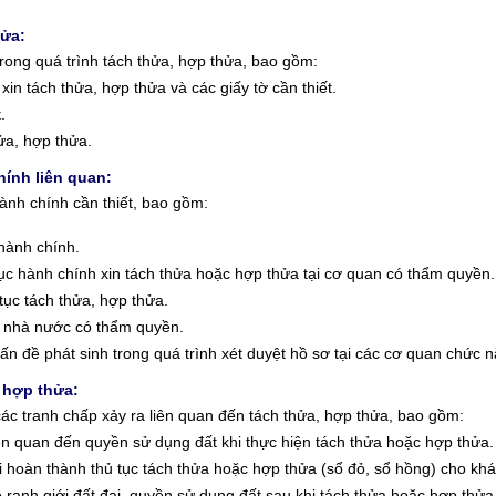
hửa:
rong quá trình tách thửa, hợp thửa, bao gồm:
in tách thửa, hợp thửa và các giấy tờ cần thiết.
.
hửa, hợp thửa.
hính liên quan:
ành chính cần thiết, bao gồm:
hành chính.
tục hành chính xin tách thửa hoặc hợp thửa tại cơ quan có thẩm quyền.
tục tách thửa, hợp thửa.
n nhà nước có thẩm quyền.
vấn đề phát sinh trong quá trình xét duyệt hồ sơ tại các cơ quan chức 
, hợp thửa:
ác tranh chấp xảy ra liên quan đến tách thửa, hợp thửa, bao gồm:
iên quan đến quyền sử dụng đất khi thực hiện tách thửa hoặc hợp thửa.
hi hoàn thành thủ tục tách thửa hoặc hợp thửa (sổ đỏ, sổ hồng) cho kh
ề ranh giới đất đai, quyền sử dụng đất sau khi tách thửa hoặc hợp thửa