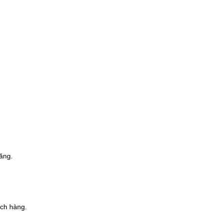
năng.
ách hàng.
.