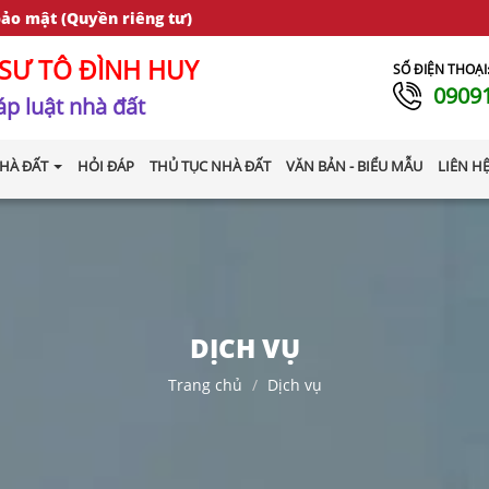
bảo mật (Quyền riêng tư)
SƯ TÔ ĐÌNH HUY
SỐ ĐIỆN THOẠI
0909
p luật nhà đất
HÀ ĐẤT
HỎI ĐÁP
THỦ TỤC NHÀ ĐẤT
VĂN BẢN - BIỂU MẪU
LIÊN H
DỊCH VỤ
Trang chủ
Dịch vụ