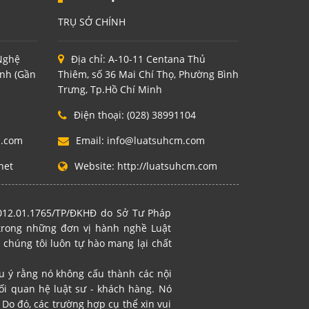
TRỤ SỞ CHÍNH
 Nghệ
Địa chỉ:
A-10-11 Centana Thủ
inh (Gần
Thiêm, số 36 Mai Chí Thọ, Phường Bình
Trưng, Tp.Hồ Chí Minh
Điện thoại:
(028) 38991104
m.com
Email:
info@luatsuhcm.com
net
Website:
http://luatsuhcm.com
2012.01.1765/TP/ĐKHĐ do Sở Tư Pháp
 trong những đơn vị hành nghề Luật
 chúng tôi luôn tự hào mang lại chất
ưu ý rằng nó không cấu thành các nội
i quan hệ luật sư - khách hàng. Nó
Do đó, các trường hợp cụ thể xin vui