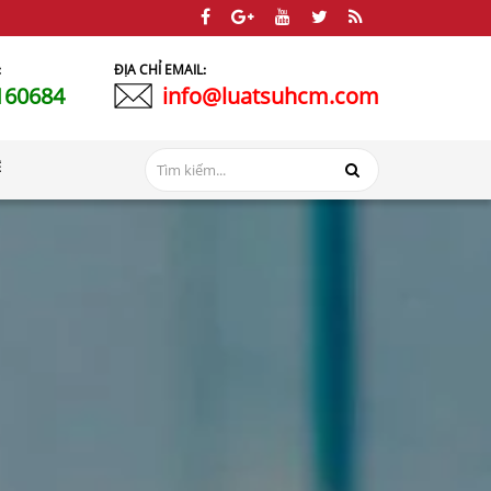
:
ĐỊA CHỈ EMAIL:
160684
info@luatsuhcm.com
Ệ