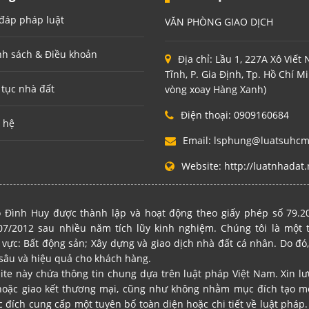
đáp pháp luật
VĂN PHÒNG GIAO DỊCH
nh sách & Điều khoản
Địa chỉ:
Lầu 1, 227A Xô Viết
Tĩnh, P. Gia Định, Tp. Hồ Chí M
 tục nhà đất
vòng xoay Hàng Xanh)
Điện thoại:
0909160684
 hệ
Email:
lsphung@luatsuhc
Website:
http://luatnhadat.
 Đình Huy được thành lập và hoạt động theo giấy phép số 79.
7/2012 sau nhiều năm tích lũy kinh nghiệm. Chúng tôi là một
 vực: Bất động sản; Xây dựng và giao dịch nhà đất cá nhân. Do đó,
sâu và hiệu quả cho khách hàng.
site này chứa thông tin chung dựa trên luật pháp Việt Nam. Xin l
hoặc giao kết thương mại, cũng như không nhằm mục đích tạo mố
ích cung cấp một tuyên bố toàn diện hoặc chi tiết về luật pháp. 