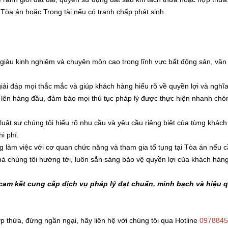
 Tòa án hoặc Trọng tài nếu có tranh chấp phát sinh.
ư giàu kinh nghiệm và chuyên môn cao trong lĩnh vực bất động sản, v
 giải đáp mọi thắc mắc và giúp khách hàng hiểu rõ về quyền lợi và nghĩ
g lên hàng đầu, đảm bảo mọi thủ tục pháp lý được thực hiện nhanh chó
 luật sư chúng tôi hiểu rõ nhu cầu và yêu cầu riêng biệt của từng khách
i phí.
g làm việc với cơ quan chức năng và tham gia tố tụng tại Tòa án nếu 
mà chúng tôi hướng tới, luôn sẵn sàng bảo vệ quyền lợi của khách hàng 
cam kết cung cấp dịch vụ pháp lý đạt chuẩn, minh bạch và hiệu 
ợp thửa
, đừng ngần ngại, hãy liên hệ với chúng tôi qua Hotline
0978845