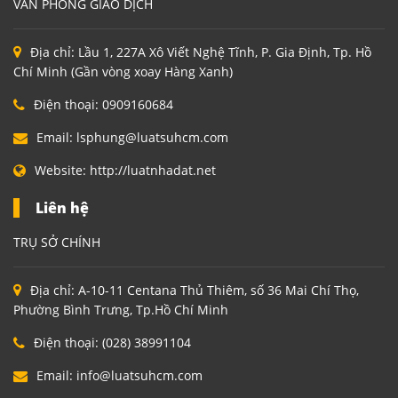
VĂN PHÒNG GIAO DỊCH
Địa chỉ:
Lầu 1, 227A Xô Viết Nghệ Tĩnh, P. Gia Định, Tp. Hồ
Chí Minh (Gần vòng xoay Hàng Xanh)
Điện thoại:
0909160684
Email:
lsphung@luatsuhcm.com
Website:
http://luatnhadat.net
Liên hệ
TRỤ SỞ CHÍNH
Địa chỉ:
A-10-11 Centana Thủ Thiêm, số 36 Mai Chí Thọ,
Phường Bình Trưng, Tp.Hồ Chí Minh
Điện thoại:
(028) 38991104
Email:
info@luatsuhcm.com