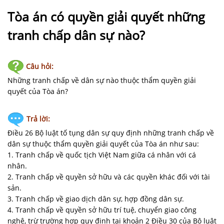
NHÀ
ĐẤT
Tòa án có quyền giải quyết những
tranh chấp dân sự nào?
VĂN
BẢN
-
Câu hỏi:
BIỂU
Những tranh chấp về dân sự nào thuộc thẩm quyền giải
MẪU
quyết của Tòa án?
LIÊN
Trả lời:
HỆ
Điều 26 Bộ luật tố tụng dân sự quy định những tranh chấp về
dân sự thuộc thẩm quyền giải quyết của Tòa án như sau:
1. Tranh chấp về quốc tịch Việt Nam giữa cá nhân với cá
nhân.
2. Tranh chấp về quyền sở hữu và các quyền khác đối với tài
sản.
3. Tranh chấp về giao dịch dân sự, hợp đồng dân sự.
4. Tranh chấp về quyền sở hữu trí tuệ, chuyển giao công
nghệ, trừ trường hợp quy định tại khoản 2 Điều 30 của Bộ luật