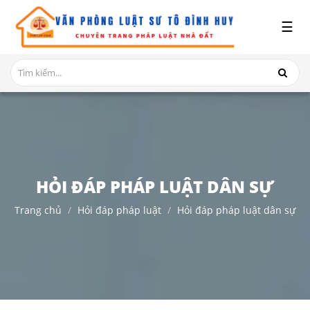
x
☰
GIỚI
THIỆU
DỊCH
VỤ
TRANH
CHẤP
NHÀ
HỎI ĐÁP PHÁP LUẬT DÂN SỰ
ĐẤT
Trang chủ
Hỏi đáp pháp luật
Hỏi đáp pháp luật dân sự
HỎI
ĐÁP
THỦ
TỤC