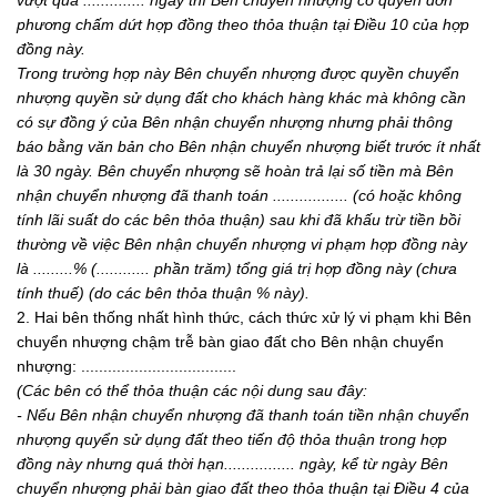
vượt quá ..............
ngày thì Bên chuy
ển nhượng có quyền đơn
phương chấm dứt hợp đồng theo thỏa thuận tại Điều 10 của hợp
đồng này.
Trong trường hợp này Bên chuyển nhượng được quyền chuyển
nhượng quyền sử dụng đất cho khách hàng khác mà không cần
có sự đồng ý của Bên nhận chuyển nhượng nhưng phải thông
báo bằng văn bản cho Bên nhận chuyển nhượng biết trước ít nhất
là 30 ngày. Bên chuyển nhượng sẽ hoàn trả lại số tiền mà Bên
nhận chuyể
n nhượng đã thanh toán
.................
(c
ó
hoặc không
t
í
nh lãi suất do các bên thỏa thuận) sau kh
i
đã kh
ấ
u trừ tiền bồi
thường về việc Bên nhận chuyển nhượng vi phạm hợp đ
ồ
ng này
là
.........
% (.
...........
ph
ầ
n trăm) t
ổ
ng giá trị hợp đ
ồ
ng này (chưa
t
í
nh thu
ế) (do các bên thỏa thuận % này).
2. Hai bên thống nhất hình thức, cách thức xử lý vi phạm khi Bên
chuyển nhượng chậm trễ bàn giao đất cho Bên nhận chuyển
nhượng: ...................................
(Các bên có thể thỏa thuận các nội dung sau đây:
- Nếu Bên nhận chuyển nhượng đã thanh toán tiền nhận chuyển
nhượng quyển sử dụng đất theo tiến độ thỏa thuận trong hợp
đồng này như
ng quá thời hạn
................
ngày, kể từ ngày Bên
chuyển nhượng phải bàn giao đất theo thỏa thuận tại Điều 4 của