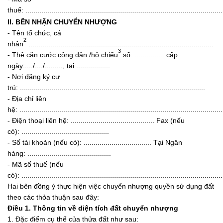
thuế: ...................................................................................................
II. BÊN NHẬN CHUYỂN NHƯỢNG
- Tên tổ chức, cá
2
nhân
.............................................................................................
3
- Thẻ căn cước công dân /hộ chiếu
số: ................cấp
ngày:..../..../........., tại .................
- Nơi đăng ký cư
trú: .............................................................................................
- Địa chỉ liên
hệ: ......................................................................................................
- Điện thoại liên hệ: .......................................... Fax (nếu
có): ............................................
- Số tài khoản (nếu có): .................................. Tại Ngân
hàng: ..........................................
- Mã số thuế (nếu
có): .....................................................................................................
Hai bên đồng ý thực hiện việc chuyển nhượng quyền sử dụng đất
theo các thỏa thuận sau đây:
Điều 1. Thông tin về diện tích đất chuyển nhượng
1. Đặc điểm cụ thể của thửa đất như sau: