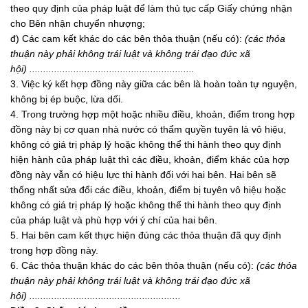
theo quy định của pháp luật để làm thủ tục cấp Giấy chứng nhận
cho Bên nhận chuyển nhượng;
đ) Các cam kết khác do các bên thỏa thuận (nếu có):
(các thỏa
thuận này phải không trái luật và không trái đạo đức xã
hội) ............................................................
3. Việc ký kết hợp đồng này giữa các bên là hoàn toàn tự nguyện,
không bị ép buộc, lừa dối.
4. Trong trường hợp một hoặc nhiều điều, khoản, điểm trong hợp
đồng này bị cơ quan nhà nước có thẩm quyền tuyên là vô hiệu,
không có giá trị pháp lý hoặc không thể thi hành theo quy định
hiện hành của pháp luật thì các điều, khoản, điểm khác của hợp
đồng này vẫn có hiệu lực thi hành đối với hai bên. Hai bên sẽ
thống nhất sửa đổi các điều, khoản, điểm bị tuyên vô hiệu hoặc
không có giá trị pháp lý hoặc không thể thi hành theo quy định
của pháp luật và phù hợp với ý chí của hai bên.
5. Hai bên cam kết thực hiện đúng các thỏa thuận đã quy định
trong hợp đồng này.
6. Các thỏa thuận khác do các bên thỏa thuận (nếu có):
(các thỏa
thuận này phải không trái luật và không trái đạo đức xã
hội) .......................................................