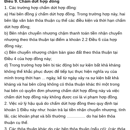
Điều 9. Chấm dứt hợp đồng
1. Các trường hợp chấm dứt hợp đồng:
a) Hai bên đồng ý chấm dứt hợp đồng. Trong trường hợp này, hai
bên lập văn bản thỏa thuận cụ thể các điều kiện và thời hạn chấm
dứt hợp đồng;
b) Bên nhận chuyển nhượng chậm thanh toán tiền nhận chuyển
nhượng theo thỏa thuận tại điểm a khoản 2.2 Điều 6 của hợp
đồng này;
c) Bên chuyển nhượng chậm bàn giao đất theo thỏa thuận tại
Điều 4 của hợp đồng này;
d) Trong trường hợp bên bị tác động bởi sự kiện bất khả kháng
không thể khắc phục được để tiếp tục thực hiện nghĩa vụ của
mình trong thời hạn ... ngày, kể từ ngày xảy ra sự kiện bất khả
kháng và hai bên cũng không có thỏa thuận khác thì một trong
hai bên có quyền đơn phương chấm dứt hợp đồng này và việc
chấm dứt hợp đồng này không được coi là vi phạm hợp đồng.
2. Việc xử lý hậu quả do chấm dứt hợp đồng theo quy định tại
khoản 1 Điều này như: hoàn trả lại tiền nhận chuyển nhượng, tính
lãi, các khoản phạt và bồi thường ................ do hai bên thỏa
thuận cụ thể.
3. Các thỏa thuận khác do các bên thỏa thuận (nếu có):
(các thỏa