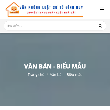
x
☰
GIỚI
THIỆU
DỊCH
VỤ
TRANH
CHẤP
NHÀ
VĂN BẢN - BIỂU MẪU
ĐẤT
Trang chủ
Văn bản - Biểu mẫu
HỎI
ĐÁP
THỦ
TỤC