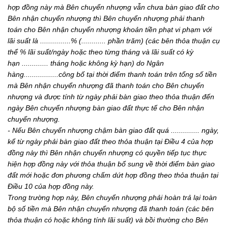
hợp đồng này mà Bên chuyển nhượng vẫn chưa bàn giao đất cho
Bên nhận chuyển nhượng thì Bên chuyển nhượng phải thanh
toán cho Bên nhận chuyển nhượng khoản tiền phạt vi phạm với
lãi suất là
...............
% (.
...........
phần tr
ă
m) (các bên thỏa thuận cụ
thể % lãi suất/ngày hoặc theo từng tháng và lãi suất c
ó
kỳ
hạn
.............
tháng hoặc không kỳ hạn) do Ngân
hàng
.................
công bố tại thời điểm thanh toán trên tổng số tiền
mà Bên nhận chuyển nhượng đã thanh toán cho Bên chuyển
nhượng và được t
ính từ ngày phải bàn giao theo thỏa thuận đến
ngày Bên chuyển nhượng bàn giao đất thực tế cho Bên nhận
chuyển nhượng.
- Nế
u Bên chuy
ể
n nhượng chậm bàn giao đất quá
..............
ngày,
kể từ ngày phải bàn giao đất theo thỏa thuận tại Điều 4 của hợp
đồng này thì Bên nhận chuyển nhượng có quyền tiếp tục thực
hiện hợp đồng này với thỏa thuận bổ sung về thời điểm bàn giao
đất mới hoặc đ
ơn
phương ch
ấm dứt hợp đồng theo thỏa thuận tại
Điều 10 của hợp đồng này.
Trong trường hợp này, Bên chuyển nhượng phải hoàn trả lại toàn
bộ số tiền mà Bên nhận chuyển nhượng đã thanh toán (các bên
thỏa thuận có hoặc không tí
nh lãi suất) và bồi thường cho Bên