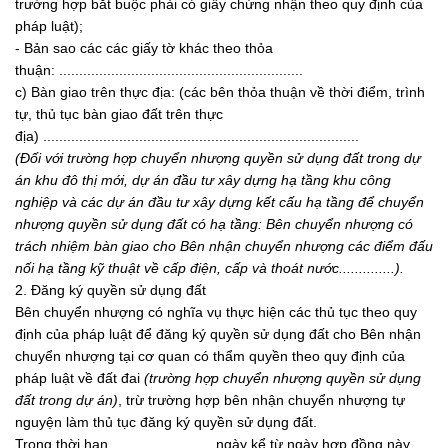
trường hợp bắt buộc phải có giấy chứng nhận theo quy định của
pháp luật);
- Bản sao các các giấy tờ khác theo thỏa
thuận: .............................................................
c) Bàn giao trên thực địa: (các bên thỏa thuận về thời điểm, trình
tự, thủ tục bàn giao đất trên thực
địa) ...............................................................................
(Đối với trường hợp chuyển nhượng quyền sử dụng đất trong dự
án khu đô thị mới, dự án đầu tư xây dựng hạ tầ
ng khu công
nghiệp và các dự án đầu tư xây dựng kết cấu hạ tầng để chuyển
nhượng quyền sử dụng đất có hạ tầng: Bên chu
y
ển nhượng có
trách nhiệm bàn giao cho Bên nhận chuyển nhượng các điểm đấu
nối hạ tầng kỹ thuật về cấp điện, cấp và thoát nước
..............).
2. Đăng ký quyền sử dụng đất
Bên chuyển nhượng có nghĩa vụ thực hiện các thủ tục theo quy
định của pháp luật để đăng ký quyền sử dụng đất cho Bên nhận
chuyển nhượng tại cơ quan có thẩm quyền theo quy định của
pháp luật về đất đai
(trường hợp chuyển nhượng quy
ề
n sử dụng
đất trong dự án)
, trừ trường hợp bên nhận chuyển nhượng tự
nguyện làm thủ tục đăng ký quyền sử dụng đất.
Trong thời hạn ......................... ngày kể từ ngày hợp đồng này