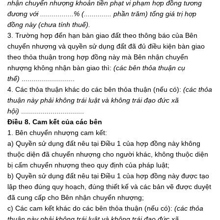
nhận chuyển nhượng khoản tiền phạt vi phạm hợp đồng tương
đương với
.................
% (.
............. phần trăm) tổng giá trị hợp
đồng này (chưa tính thuế).
3. Trường hợp đến hạn bàn giao đất theo thông báo của Bên
chuyển nhượng và quyền sử dụng đất đã đủ điều kiện bàn giao
theo thỏa thuận trong hợp đồng này mà Bên nhận chuyển
nhượng không nhận bàn giao thì:
(các bên thỏa thuận cụ
thể)
...........................
4. Các thỏa thuận khác do các bên thỏa thuận (nếu có):
(các thỏa
thuận này phải không trái luật và không tr
á
i đạo đức xã
hội)
................................
Điều 8. Cam kết của các bên
1. Bên chuyển nhượng cam kết:
a) Quyền sử dụng đất nêu tại Điều 1 của hợp đồng này không
thuộc diện đã chuyển nhượng cho người khác, không thuộc diện
bị cấm chuyển nhượng theo quy định của pháp luật;
b) Quyền sử dụng đất nêu tại Điều 1 của hợp đồng này được tạo
lập theo đúng quy hoạch, đúng thiết kế và các bản vẽ được duyệt
đã cung cấp cho Bên nhận chuyển nhượng;
c) Các cam kết khác do các bên thỏa thuận (nếu có):
(các thỏa
thuận này phải không trái luật và không trái đạo đức xã