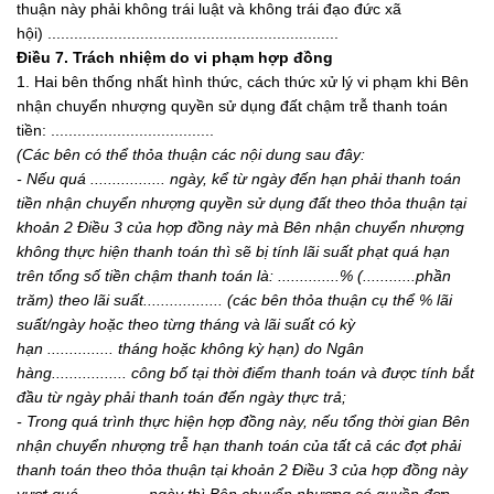
thuận này phải không trái luật và không trái đạo đức xã
hội) ..................................................................
Điều 7. Trách nhiệm do vi phạm hợp đồng
1. Hai bên thống nhất hình thức, cách thức xử lý vi phạm khi Bên
nhận chuyển nhượng quyền sử dụng đất chậm trễ thanh toán
tiền: .....................................
(Các bên có thể thỏa thuận các nội dung sau đây:
- Nế
u quá
.................
ngày, kể từ ngày đến hạn phải thanh toán
tiền nhận chuyển nhượng quyền sử dụng đất theo thỏa thuận tại
khoản 2 Điều 3 của hợp đồng này mà Bên nhận chuyển nhượng
không thực hiện thanh toán thì sẽ bị tính lãi suất phạt quá hạn
trên tổng số tiền chậm thanh toán là:
..............
% (
............
phần
trăm) theo lãi suất.
.................
(các bên thỏa thuận cụ thể % lãi
suất/ngày hoặc theo từng tháng và lãi suất có kỳ
hạn
...............
tháng hoặc không kỳ hạn) do Ngân
hàng
.................
công b
ố tại thời điểm thanh toán và được tính bắt
đầu từ ngày phải thanh toán đến ngày thực trả;
- Trong quá trình thực hiện hợp đồng này, nếu tổng thời gian Bên
nhận chuyển nhượng trễ hạn thanh toán của tất cả các đợt phải
thanh toán theo thỏa thuận tại khoản 2 Điều 3 của hợp đồng này