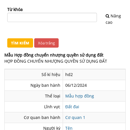
NHÀ
ĐẤT
Từ khóa
Nâng
VĂN
cao
BẢN
-
BIỂU
MẪU
Mẫu Hợp đồng chuyển nhượng quyền sử dụng đất
HỢP ĐỒNG CHUYỂN NHƯỢNG QUYỀN SỬ DỤNG ĐẤT
LIÊN
HỆ
Số kí hiệu
hd2
Ngày ban hành
06/12/2024
Thể loại
Mẫu hợp đồng
Lĩnh vực
Đất đai
Cơ quan ban hành
Cơ quan 1
Người ký
Tên