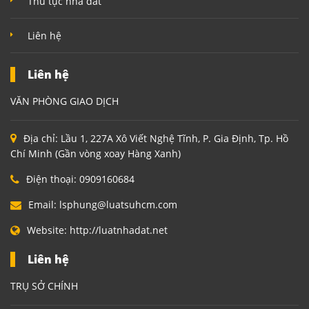
Thủ tục nhà đất
Liên hệ
Liên hệ
VĂN PHÒNG GIAO DỊCH
Địa chỉ:
Lầu 1, 227A Xô Viết Nghệ Tĩnh, P. Gia Định, Tp. Hồ
Chí Minh (Gần vòng xoay Hàng Xanh)
Điện thoại:
0909160684
Email:
lsphung@luatsuhcm.com
Website:
http://luatnhadat.net
Liên hệ
TRỤ SỞ CHÍNH