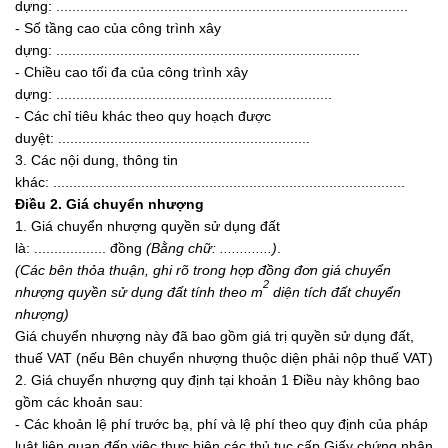
dựng: ........................................................................................
- Số tầng cao của công trình xây
dựng: ............................................................................
- Chiều cao tối đa của công trình xây
dựng: .....................................................................
- Các chỉ tiêu khác theo quy hoạch được
duyệt: ...............................................................
3. Các nội dung, thông tin
khác: ........................................................................................
Điều 2. Giá chuyển nhượng
1. Giá chuyển nhượng quyền sử dụng đất
là: .................. đồng
(Bằng chữ:
.............
)
.
(Các bên thỏa
thuận, ghi r
õ
trong hợp đồng đơn giá chuyển
2
nhượng quyền sử dụng đất t
í
nh theo m
diện tích đất chuyển
nhượng)
Giá chuyển nhượng này đã bao gồm giá trị quyền sử dụng đất,
thuế VAT (nếu Bên chuyển nhượng thuộc diện phải nộp thuế VAT)
2. Giá chuyển nhượng quy định tại khoản 1 Điều này không bao
gồm các khoản sau:
- Các khoản lệ phí trước bạ, phí và lệ phí theo quy định của pháp
luật liên quan đến việc thực hiện các thủ tục cấp Giấy chứng nhận