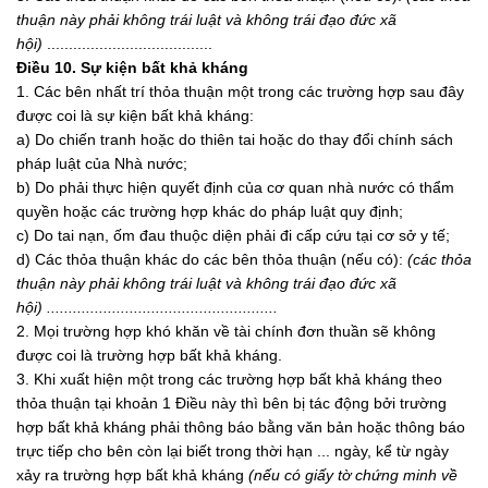
thuận này phải không trái luật và không trái đạo đức xã
hội)
......................................
Điều 10. Sự kiện bất khả kháng
1. Các bên nhất trí thỏa thuận một trong các trường hợp sau đây
được coi là sự kiện bất khả kháng:
a) Do chiến tranh hoặc do thiên tai hoặc do thay đổi chính sách
pháp luật của Nhà nước;
b) Do phải thực hiện quyết định của cơ quan nhà nước có thẩm
quyền hoặc các trường hợp khác do pháp luật quy định;
c) Do tai nạn, ốm đau thuộc diện phải đi cấp cứu tại cơ sở y tế;
d) Các thỏa thuận khác do các bên thỏa thuận (nếu có):
(các thỏa
thuận này phải không trái luật và không trái đạo đức xã
hội) .....................................................
2. Mọi trường hợp khó khăn về tài chính đơn thuần sẽ không
được coi là trường hợp bất khả kháng.
3. Khi xuất hiện một trong các trường hợp bất khả kháng theo
thỏa thuận tại khoản 1 Điều này thì bên bị tác động bởi trường
hợp bất khả kháng phải thông báo bằng văn bản hoặc thông báo
trực tiếp cho bên còn lại biết trong thời hạn ... ngày, kể từ ngày
xảy ra trường hợp bất khả kháng
(nếu có giấy tờ chứng minh về