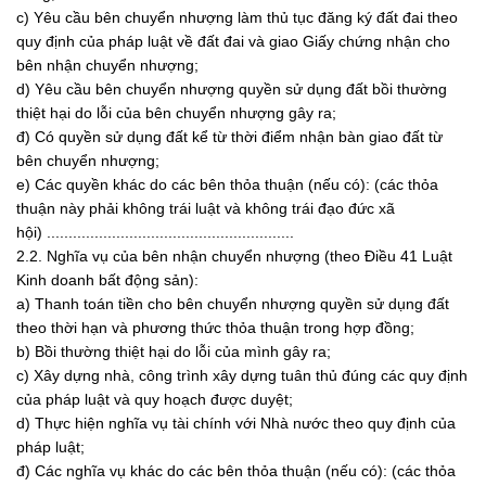
c) Yêu cầu bên chuyển nhượng làm thủ tục đăng ký đất đai theo
quy định của pháp luật về đất đai và giao Giấy chứng nhận cho
bên nhận chuyển nhượng;
d) Yêu cầu bên chuyển nhượng quyền sử dụng đất bồi thường
thiệt hại do lỗi của bên chuyển nhượng gây ra;
đ) Có quyền sử dụng đất kể từ thời điểm nhận bàn giao đất từ
bên chuyển nhượng;
e) Các quyền khác do các bên thỏa thuận (nếu có): (các thỏa
thuận này phải không trái luật và không trái đạo đức xã
hội) .........................................................
2.2. Nghĩa vụ của bên nhận chuyển nhượng (theo Điều 41 Luật
Kinh doanh bất động sản):
a) Thanh toán tiền cho bên chuyển nhượng quyền sử dụng đất
theo thời hạn và phương thức thỏa thuận trong hợp đồng;
b) Bồi thường thiệt hại do lỗi của mình gây ra;
c) Xây dựng nhà, công trình xây dựng tuân thủ đúng các quy định
của pháp luật và quy hoạch được duyệt;
d) Thực hiện nghĩa vụ tài chính với Nhà nước theo quy định của
pháp luật;
đ) Các nghĩa vụ khác do các bên thỏa thuận (nếu có): (các thỏa