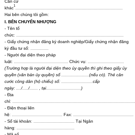
Căn cứ
1
khác
.........................................................................................
Hai bên chúng tôi gồm:
I. BÊN CHUYỂN NHƯỢNG
- Tên tổ
chức: .........................................................................................
- Giấy chứng nhận đăng ký doanh nghiệp/Giấy chứng nhận đăng
ký đầu tư số: ...............
- Người đại diện theo pháp
luật: ............................................. Chức vụ: ..............................
(Trường hợp là người đại diện theo ủy quyền thì ghi theo giấy ủy
quyền (văn bản ủy quyền) số .......................
(nếu có). Thẻ căn
cước công dân (hộ chiếu) s
ố
:
..........................
cấp
ngày:
....
/
....
./
.......
, tại...
..........................)
- Địa
chỉ: .....................................................................................................
- Điện thoại liên
hệ: .......................................... Fax: ..................................................
- Số tài khoản: .................................. Tại Ngân
hàng: ................................................
- Mã số