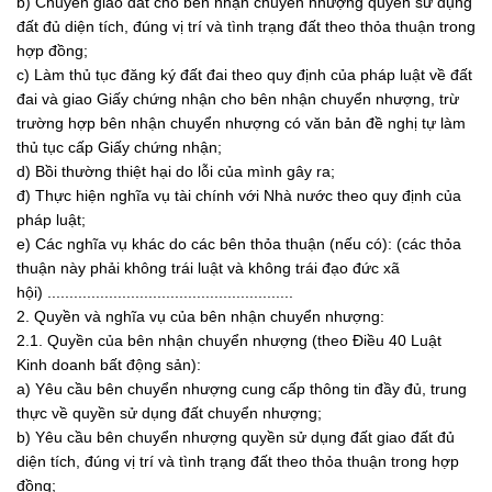
b) Chuyển giao đất cho bên nhận chuyển nhượng quyền sử dụng
đất đủ diện tích, đúng vị trí và tình trạng đất theo thỏa thuận trong
hợp đồng;
c) Làm thủ tục đăng ký đất đai theo quy định của pháp luật về đất
đai và giao Giấy chứng nhận cho bên nhận chuyển nhượng, trừ
trường hợp bên nhận chuyển nhượng có văn bản đề nghị tự làm
thủ tục cấp Giấy chứng nhận;
d) Bồi thường thiệt hại do lỗi của mình gây ra;
đ) Thực hiện nghĩa vụ tài chính với Nhà nước theo quy định của
pháp luật;
e) Các nghĩa vụ khác do các bên thỏa thuận (nếu có): (các thỏa
thuận này phải không trái luật và không trái đạo đức xã
hội) ........................................................
2. Quyền và nghĩa vụ của bên nhận chuyển nhượng:
2.1. Quyền của bên nhận chuyển nhượng (theo Điều 40 Luật
Kinh doanh bất động sản):
a) Yêu cầu bên chuyển nhượng cung cấp thông tin đầy đủ, trung
thực về quyền sử dụng đất chuyển nhượng;
b) Yêu cầu bên chuyển nhượng quyền sử dụng đất giao đất đủ
diện tích, đúng vị trí và tình trạng đất theo thỏa thuận trong hợp
đồng;