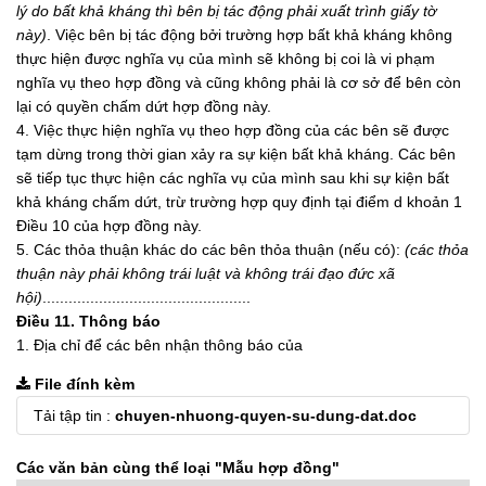
lý do bất khả kháng thì bên bị tác động phải xuất trình giấy tờ
này)
. Việc bên bị tác động bởi trường hợp bất khả kháng không
thực hiện được nghĩa vụ của mình sẽ không bị coi là vi phạm
nghĩa vụ theo hợp đồng và cũng không phải là cơ sở để bên còn
lại có quyền chấm dứt hợp đồng này.
4. Việc thực hiện nghĩa vụ theo hợp đồng của các bên sẽ được
tạm dừng trong thời gian xảy ra sự kiện bất khả kháng. Các bên
sẽ tiếp tục thực hiện các nghĩa vụ của mình sau khi sự kiện bất
khả kháng chấm dứt, trừ trường hợp quy định tại điểm d khoản 1
Điều 10 của hợp đồng này.
5. Các thỏa thuận khác do các bên thỏa thuận (nếu có):
(các thỏa
thuận này phải không tr
á
i luật và không trái đạo đức xã
hội)
................................................
Điều 11. Thông báo
1. Địa chỉ để các bên nhận thông báo của
File đính kèm
Tải tập tin :
chuyen-nhuong-quyen-su-dung-dat.doc
Các văn bản cùng thể loại
"Mẫu hợp đồng"