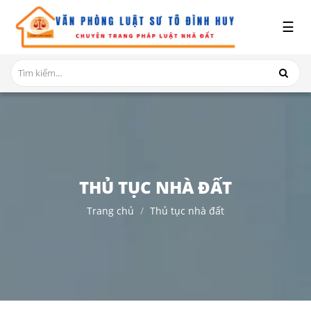
x
☰
GIỚI
THIỆU
DỊCH
VỤ
TRANH
CHẤP
NHÀ
THỦ TỤC NHÀ ĐẤT
ĐẤT
Trang chủ
Thủ tục nhà đất
HỎI
ĐÁP
THỦ
TỤC