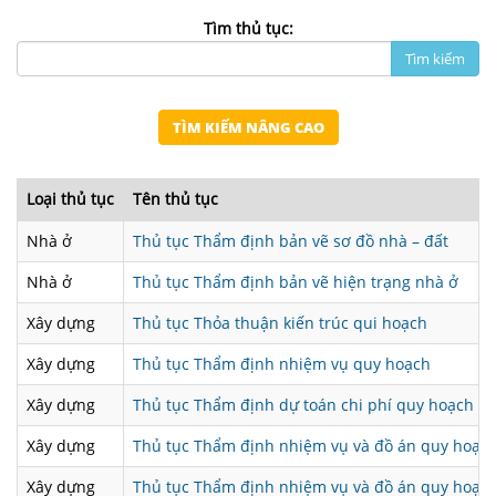
NHÀ
ĐẤT
Tìm thủ tục:
VĂN
BẢN
TÌM KIẾM NÂNG CAO
-
BIỂU
MẪU
Loại thủ tục
Tên thủ tục
LIÊN
Nhà ở
Thủ tục Thẩm định bản vẽ sơ đồ nhà – đất
HỆ
Nhà ở
Thủ tục Thẩm định bản vẽ hiện trạng nhà ở
Xây dựng
Thủ tục Thỏa thuận kiến trúc qui hoạch
Xây dựng
Thủ tục Thẩm định nhiệm vụ quy hoạch
Xây dựng
Thủ tục Thẩm định dự toán chi phí quy hoạch
Xây dựng
Thủ tục Thẩm định nhiệm vụ và đồ án quy hoạc
Xây dựng
Thủ tục Thẩm định nhiệm vụ và đồ án quy hoạc