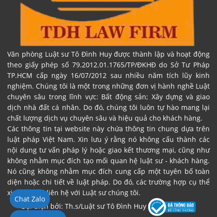
Văn phòng Luật sư Tô Đình Huy được thành lập và hoạt động
theo giấy phép số 79.2012.01.1765/TP/ĐKHĐ do Sở Tư Pháp
TP.HCM cấp ngày 16/07/2012 sau nhiều năm tích lũy kinh
nghiệm. Chúng tôi là một trong những đơn vị hành nghề Luật
chuyên sâu trong lĩnh vực: Bất động sản; Xây dựng và giao
dịch nhà đất cá nhân. Do đó, chúng tôi luôn tự hào mang lại
chất lượng dịch vụ chuyên sâu và hiệu quả cho khách hàng.
Các thông tin tại website này chứa thông tin chung dựa trên
luật pháp Việt Nam. Xin lưu ý rằng nó không cấu thành các
nội dung tư vấn pháp lý hoặc giao kết thương mại, cũng như
không nhằm mục đích tạo mối quan hệ luật sư - khách hàng.
Nó cũng không nhằm mục đích cung cấp một tuyên bố toàn
diện hoặc chi tiết về luật pháp. Do đó, các trường hợp cụ thể
xin vui lòng liên hệ với Luật sư chúng tôi.
Chat Zalo
Đại diện bởi: Th.s/Luật sư Tô Đình Huy