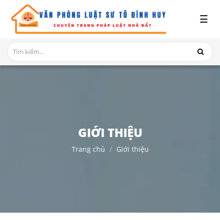
x
☰
GIỚI
THIỆU
DỊCH
VỤ
TRANH
CHẤP
NHÀ
GIỚI THIỆU
ĐẤT
Trang chủ
Giới thiệu
HỎI
ĐÁP
THỦ
TỤC