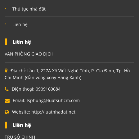
Thủ tục nhà đất
Liên hệ
Liên hệ
VĂN PHÒNG GIAO DỊCH
Địa chỉ:
Lầu 1, 227A Xô Viết Nghệ Tĩnh, P. Gia Định, Tp. Hồ
Chí Minh (Gần vòng xoay Hàng Xanh)
Điện thoại:
0909160684
Email:
lsphung@luatsuhcm.com
Website:
http://luatnhadat.net
Liên hệ
TRỤ SỞ CHÍNH