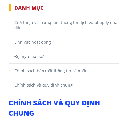
NHÀ
ĐẤT
DANH MỤC
VĂN
Giới thiệu về Trung tâm thông tin dịch vụ pháp lý nhà
đất
BẢN
-
BIỂU
Lĩnh vực hoạt động
MẪU
Đội ngũ luật sư
LIÊN
HỆ
Chính sách bảo mật thông tin cá nhân
Chính sách và quy định chung
CHÍNH SÁCH VÀ QUY ĐỊNH
CHUNG