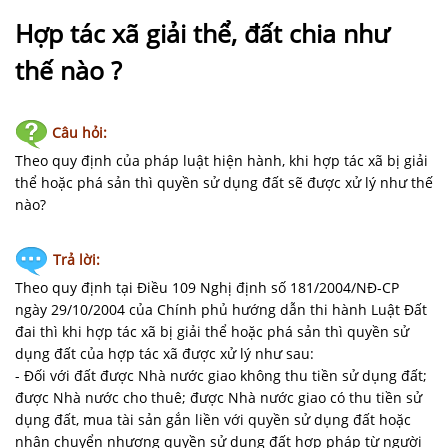
NHÀ
ĐẤT
Hợp tác xã giải thể, đất chia như
thế nào ?
VĂN
BẢN
-
Câu hỏi:
BIỂU
Theo quy định của pháp luật hiện hành, khi hợp tác xã bị giải
MẪU
thể hoặc phá sản thì quyền sử dụng đất sẽ được xử lý như thế
nào?
LIÊN
HỆ
Trả lời:
Theo quy định tại Điều 109 Nghị định số 181/2004/NĐ-CP
ngày 29/10/2004 của Chính phủ hướng dẫn thi hành Luật Đất
đai thì khi hợp tác xã bị giải thể hoặc phá sản thì quyền sử
dụng đất của hợp tác xã được xử lý như sau:
- Đối với đất được Nhà nước giao không thu tiền sử dụng đất;
được Nhà nước cho thuê; được Nhà nước giao có thu tiền sử
dụng đất, mua tài sản gắn liền với quyền sử dụng đất hoặc
nhận chuyển nhượng quyền sử dụng đất hợp pháp từ người