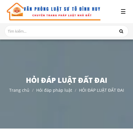
x
☰
GIỚI
THIỆU
DỊCH
VỤ
TRANH
CHẤP
NHÀ
HỎI ĐÁP LUẬT ĐẤT ĐAI
ĐẤT
Trang chủ
Hỏi đáp pháp luật
HỎI ĐÁP LUẬT ĐẤT ĐAI
HỎI
ĐÁP
THỦ
TỤC