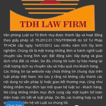
Văn phòng Luật sư Tô Đình Huy được thành lập và hoạt động
theo giấy phép số 79.2012.01.1765/TP/ĐKHĐ do Sở Tư Pháp
TP.HCM cấp ngày 16/07/2012 sau nhiều năm tích lũy kinh
nghiệm. Chúng tôi là một trong những đơn vị hành nghề Luật
chuyên sâu trong lĩnh vực: Bất động sản; Xây dựng và giao
dịch nhà đất cá nhân. Do đó, chúng tôi luôn tự hào mang lại
chất lượng dịch vụ chuyên sâu và hiệu quả cho khách hàng.
Các thông tin tại website này chứa thông tin chung dựa trên
luật pháp Việt Nam. Xin lưu ý rằng nó không cấu thành các
nội dung tư vấn pháp lý hoặc giao kết thương mại, cũng như
không nhằm mục đích tạo mối quan hệ luật sư - khách hàng.
Nó cũng không nhằm mục đích cung cấp một tuyên bố toàn
diện hoặc chi tiết về luật pháp. Do đó, các trường hợp cụ thể
xin vui lòng liên hệ với Luật sư chúng tôi.
Chat Zalo