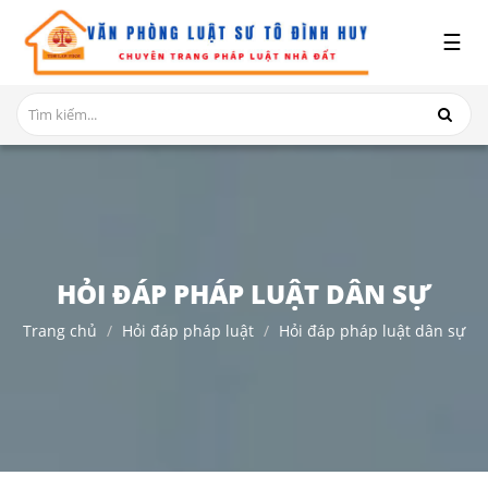
x
☰
GIỚI
THIỆU
DỊCH
VỤ
TRANH
CHẤP
NHÀ
HỎI ĐÁP PHÁP LUẬT DÂN SỰ
ĐẤT
Trang chủ
Hỏi đáp pháp luật
Hỏi đáp pháp luật dân sự
HỎI
ĐÁP
THỦ
TỤC