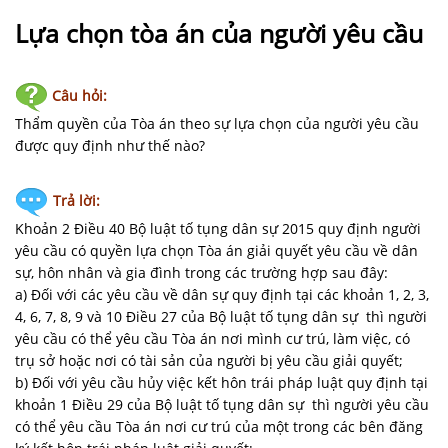
NHÀ
ĐẤT
Lựa chọn tòa án của người yêu cầu
VĂN
Câu hỏi:
BẢN
-
Thẩm quyền của Tòa án theo sự lựa chọn của người yêu cầu
BIỂU
được quy định như thế nào?
MẪU
Trả lời:
LIÊN
Khoản 2 Điều 40 Bộ luật tố tụng dân sự 2015 quy định người
HỆ
yêu cầu có quyền lựa chọn Tòa án giải quyết yêu cầu về dân
sự, hôn nhân và gia đình trong các trường hợp sau đây:
a) Đối với các yêu cầu về dân sự quy định tại các khoản 1, 2, 3,
4, 6, 7, 8, 9 và 10 Điều 27 của Bộ luật tố tụng dân sự thì người
yêu cầu có thể yêu cầu Tòa án nơi mình cư trú, làm việc, có
trụ sở hoặc nơi có tài sản của người bị yêu cầu giải quyết;
b) Đối với yêu cầu hủy việc kết hôn trái pháp luật quy định tại
khoản 1 Điều 29 của Bộ luật tố tụng dân sự thì người yêu cầu
có thể yêu cầu Tòa án nơi cư trú của một trong các bên đăng