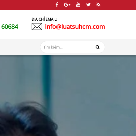
:
ĐỊA CHỈ EMAIL:
160684
info@luatsuhcm.com
Ệ