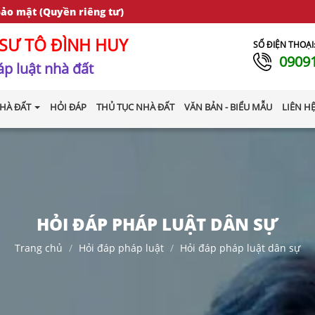
bảo mật (Quyền riêng tư)
SƯ TÔ ĐÌNH HUY
SỐ ĐIỆN THOẠI
0909
p luật nhà đất
HÀ ĐẤT
HỎI ĐÁP
THỦ TỤC NHÀ ĐẤT
VĂN BẢN - BIỂU MẪU
LIÊN H
HỎI ĐÁP PHÁP LUẬT DÂN SỰ
Trang chủ
Hỏi đáp pháp luật
Hỏi đáp pháp luật dân sự