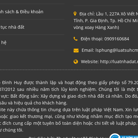
nh sách & Điều khoản
Địa chỉ:
Lầu 1, 227A Xô Viết
Tĩnh, P. Gia Định, Tp. Hồ Chí M
 tục nhà đất
vòng xoay Hàng Xanh)
Điện thoại:
0909160684
 hệ
Email:
lsphung@luatsuhc
Website:
http://luatnhadat.
 Đình Huy được thành lập và hoạt động theo giấy phép số 79.
7/2012 sau nhiều năm tích lũy kinh nghiệm. Chúng tôi là một
 vực: Bất động sản; Xây dựng và giao dịch nhà đất cá nhân. Do đó,
sâu và hiệu quả cho khách hàng.
site này chứa thông tin chung dựa trên luật pháp Việt Nam. Xin l
hoặc giao kết thương mại, cũng như không nhằm mục đích tạo mố
ích cung cấp một tuyên bố toàn diện hoặc chi tiết về luật pháp. 
ư chúng tôi.