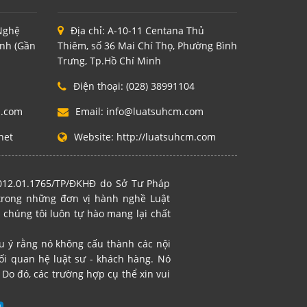
 Nghệ
Địa chỉ:
A-10-11 Centana Thủ
inh (Gần
Thiêm, số 36 Mai Chí Thọ, Phường Bình
Trưng, Tp.Hồ Chí Minh
Điện thoại:
(028) 38991104
m.com
Email:
info@luatsuhcm.com
net
Website:
http://luatsuhcm.com
2012.01.1765/TP/ĐKHĐ do Sở Tư Pháp
 trong những đơn vị hành nghề Luật
 chúng tôi luôn tự hào mang lại chất
ưu ý rằng nó không cấu thành các nội
i quan hệ luật sư - khách hàng. Nó
Do đó, các trường hợp cụ thể xin vui