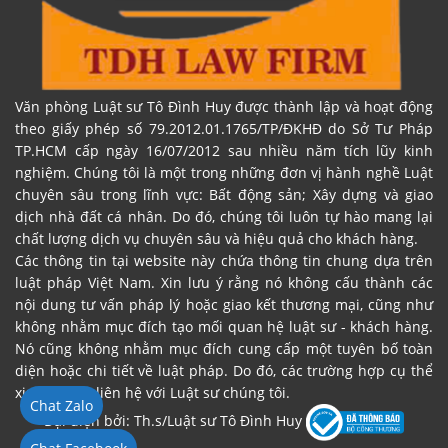
Văn phòng Luật sư Tô Đình Huy được thành lập và hoạt động
theo giấy phép số 79.2012.01.1765/TP/ĐKHĐ do Sở Tư Pháp
TP.HCM cấp ngày 16/07/2012 sau nhiều năm tích lũy kinh
nghiệm. Chúng tôi là một trong những đơn vị hành nghề Luật
chuyên sâu trong lĩnh vực: Bất động sản; Xây dựng và giao
dịch nhà đất cá nhân. Do đó, chúng tôi luôn tự hào mang lại
chất lượng dịch vụ chuyên sâu và hiệu quả cho khách hàng.
Các thông tin tại website này chứa thông tin chung dựa trên
luật pháp Việt Nam. Xin lưu ý rằng nó không cấu thành các
nội dung tư vấn pháp lý hoặc giao kết thương mại, cũng như
không nhằm mục đích tạo mối quan hệ luật sư - khách hàng.
Nó cũng không nhằm mục đích cung cấp một tuyên bố toàn
diện hoặc chi tiết về luật pháp. Do đó, các trường hợp cụ thể
xin vui lòng liên hệ với Luật sư chúng tôi.
Chat Zalo
Đại diện bởi: Th.s/Luật sư Tô Đình Huy