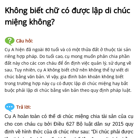
NHÀ
ĐẤT
Không biết chữ có được lập di chúc
miệng không?
VĂN
BẢN
-
Câu hỏi:
BIỂU
Cụ A hiện đã ngoài 80 tuổi và có một thửa đất ở thuộc tài sản
MẪU
riêng hợp pháp. Do tuổi cao, cụ mong muốn phân chia phần
đất này cho các con cháu để ổn định việc quản lý, sử dụng về
LIÊN
sau. Tuy nhiên, cụ A không biết chữ nên không thể tự viết di
HỆ
chúc bằng văn bản. Vì vậy, gia đình băn khoăn không biết
trong trường hợp này cụ có được lập di chúc miệng hay bắt
buộc phải lập di chúc bằng văn bản theo quy định pháp luật.
Trả lời:
Cụ A hoàn toàn có thể
di chúc
miệng chia tài sản của cụ
cho con cháu cụ bởi Điều 627 Bộ luật dân sự 2015 quy
định về hình thức của
di chúc
như sau: “
Di chúc
phải được