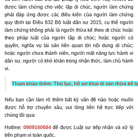
được làm chứng cho việc lập
di chúc
, người làm chứng
phải đáp ứng được các điều kiện của người làm chứng
quy định tại Điều 632 Bộ luật dân sự 2015, cụ thể người
làm chứng không phải là người
thừa kế
theo
di chúc
hoặc
theo pháp luật của người lập
di chúc
; hoặc người có
quyền, nghĩa vụ tài sản liên quan tới nội dung
di chúc
;
hoặc người chưa thành niên,
người mất năng lực hành vi
dân sự
, người có khó khăn trong nhận thức, làm chủ hành
vi.
Tham khảo thêm:
Thủ tục, hồ sơ khai di sản thừa kế 
Nếu bạn cần làm rõ thêm bất kỳ vấn đề nào hoặc muốn
được hỗ trợ chuyên sâu, vui lòng liên hệ trực tiếp với
chúng tôi qua:
Hotline:
0909160684
để được Luật sư tiếp nhận và xử lý
trên phạm vi toàn quốc.