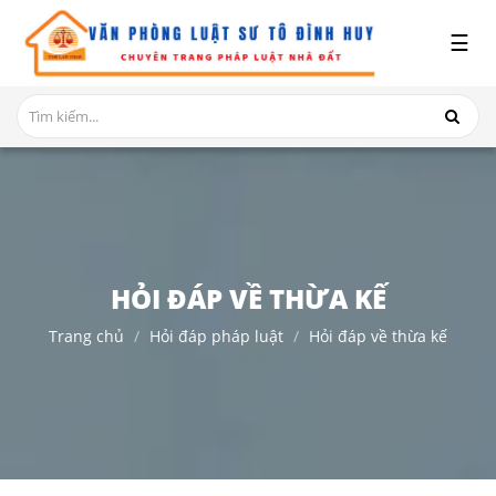
x
☰
GIỚI
THIỆU
DỊCH
VỤ
TRANH
CHẤP
NHÀ
HỎI ĐÁP VỀ THỪA KẾ
ĐẤT
Trang chủ
Hỏi đáp pháp luật
Hỏi đáp về thừa kế
HỎI
ĐÁP
THỦ
TỤC