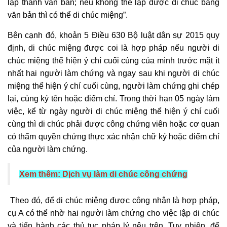
lập thành văn bản; nếu không thể lập được
di chúc
bằng
văn bản thì có thể
di chúc
miệng”.
Bên cạnh đó, khoản 5 Điều 630 Bộ luật dân sự 2015 quy
định,
di chúc
miệng được coi là hợp pháp nếu người
di
chúc
miệng thể hiện ý chí cuối cùng của mình trước mặt ít
nhất hai người làm chứng và ngay sau khi người
di chúc
miệng thể hiện ý chí cuối cùng, người làm chứng ghi chép
lại, cùng ký tên hoặc điểm chỉ. Trong thời hạn 05 ngày làm
việc, kể từ ngày người
di chúc
miệng thể hiện ý chí cuối
cùng thì di chúc phải được công chứng viên hoặc cơ quan
có thẩm quyền chứng thực xác nhận chữ ký hoặc điểm chỉ
của người làm chứng.
Xem thêm:
Dịch vụ làm di chúc công chứng
Theo đó, để di chúc miệng được công nhận là hợp pháp,
cụ A có thể nhờ hai người làm chứng cho việc lập
di chúc
và tiến hành các thủ tục pháp lý nêu trên. Tuy nhiên, để