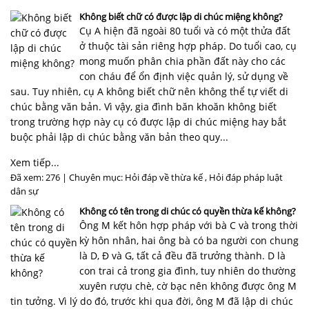
NHÀ
ĐẤT
Không biết chữ có được lập di chúc miệng không?
Cụ A hiện đã ngoài 80 tuổi và có một thửa đất
ở thuộc tài sản riêng hợp pháp. Do tuổi cao, cụ
VĂN
mong muốn phân chia phần đất này cho các
BẢN
con cháu để ổn định việc quản lý, sử dụng về
-
sau. Tuy nhiên, cụ A không biết chữ nên không thể tự viết di
BIỂU
chúc bằng văn bản. Vì vậy, gia đình băn khoăn không biết
MẪU
trong trường hợp này cụ có được lập di chúc miệng hay bắt
buộc phải lập di chúc bằng văn bản theo quy...
LIÊN
Xem tiếp...
HỆ
Đã xem: 276 | Chuyên mục:
Hỏi đáp về thừa kế
,
Hỏi đáp pháp luật
dân sự
Không có tên trong di chúc có quyền thừa kế không?
Ông M kết hôn hợp pháp với bà C và trong thời
kỳ hôn nhân, hai ông bà có ba người con chung
là D, Đ và G, tất cả đều đã trưởng thành. D là
con trai cả trong gia đình, tuy nhiên do thường
xuyên rượu chè, cờ bạc nên không được ông M
tin tưởng. Vì lý do đó, trước khi qua đời, ông M đã lập di chúc