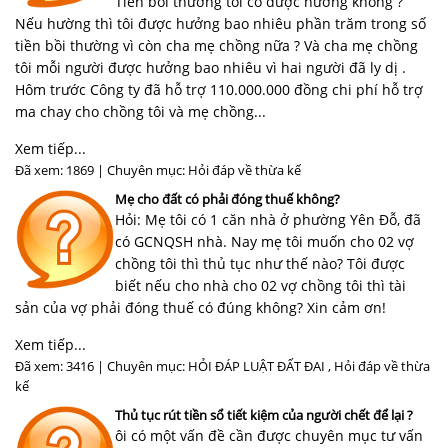
Tiền bồi thường tôi có được hưởng không ?
Nếu hường thì tôi được hưởng bao nhiêu phần trăm trong số
tiền bồi thường vì còn cha mẹ chồng nữa ? Và cha mẹ chồng
tôi mỗi người được hưởng bao nhiêu vì hai người đã ly dị .
Hôm trước Công ty đã hỗ trợ 110.000.000 đồng chi phí hỗ trợ
ma chay cho chồng tôi và mẹ chồng...
Xem tiếp...
Đã xem: 1869 | Chuyên mục:
Hỏi đáp về thừa kế
Mẹ cho đất có phải đóng thuế không?
Hỏi: Mẹ tôi có 1 căn nhà ở phường Yên Đỗ, đã
có GCNQSH nhà. Nay mẹ tôi muốn cho 02 vợ
chồng tôi thì thủ tục như thế nào? Tôi được
biết nếu cho nhà cho 02 vợ chồng tôi thì tài
sản của vợ phải đóng thuế có đúng không? Xin cảm ơn!
Xem tiếp...
Đã xem: 3416 | Chuyên mục:
HỎI ĐÁP LUẬT ĐẤT ĐAI
,
Hỏi đáp về thừa
kế
Thủ tục rút tiền sổ tiết kiệm của người chết để lại ?
ôi có một vấn đề cần được chuyên mục tư vấn