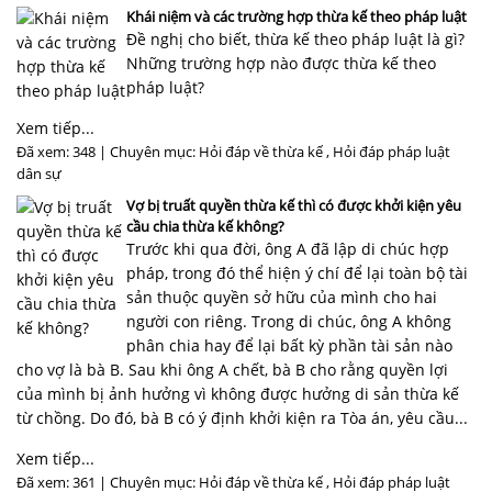
Khái niệm và các trường hợp thừa kế theo pháp luật
Đề nghị cho biết, thừa kế theo pháp luật là gì?
Những trường hợp nào được thừa kế theo
pháp luật?
Xem tiếp...
Đã xem: 348 | Chuyên mục:
Hỏi đáp về thừa kế
,
Hỏi đáp pháp luật
dân sự
Vợ bị truất quyền thừa kế thì có được khởi kiện yêu
cầu chia thừa kế không?
Trước khi qua đời, ông A đã lập di chúc hợp
pháp, trong đó thể hiện ý chí để lại toàn bộ tài
sản thuộc quyền sở hữu của mình cho hai
người con riêng. Trong di chúc, ông A không
phân chia hay để lại bất kỳ phần tài sản nào
cho vợ là bà B. Sau khi ông A chết, bà B cho rằng quyền lợi
của mình bị ảnh hưởng vì không được hưởng di sản thừa kế
từ chồng. Do đó, bà B có ý định khởi kiện ra Tòa án, yêu cầu...
Xem tiếp...
Đã xem: 361 | Chuyên mục:
Hỏi đáp về thừa kế
,
Hỏi đáp pháp luật