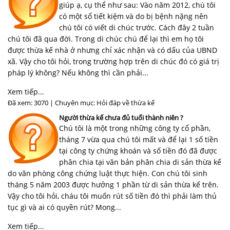
giúp ạ, cụ thể như sau: Vào năm 2012, chú tôi
có một sổ tiết kiệm và do bị bệnh nặng nên
chú tôi có viết di chúc trước. Cách đây 2 tuần
chú tôi đã qua đời. Trong di chúc chú để lại thì em họ tôi
được thừa kế nhà ở nhưng chỉ xác nhận và có dấu của UBND
xã. Vậy cho tôi hỏi, trong trường hợp trên di chúc đó có giá trị
pháp lý không? Nếu không thì cần phải...
Xem tiếp...
Đã xem: 3070 | Chuyên mục:
Hỏi đáp về thừa kế
Người thừa kế chưa đủ tuổi thành niên ?
Chú tôi là một trong những công ty cổ phần,
tháng 7 vừa qua chú tôi mất và để lại 1 số tiền
tại công ty chứng khoán và số tiền đó đã được
phân chia tại văn bản phân chia di sản thừa kế
do văn phòng công chứng luật thực hiện. Con chú tôi sinh
tháng 5 năm 2003 được hưởng 1 phần từ di sản thừa kế trên.
Vậy cho tôi hỏi, cháu tôi muốn rút số tiền đó thì phải làm thủ
tục gì và ai có quyền rút? Mong...
Xem tiếp...