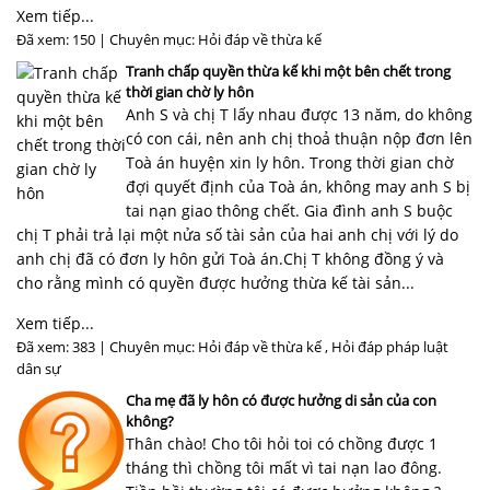
Xem tiếp...
Đã xem: 150 | Chuyên mục:
Hỏi đáp về thừa kế
Tranh chấp quyền thừa kế khi một bên chết trong
thời gian chờ ly hôn
Anh S và chị T lấy nhau được 13 năm, do không
có con cái, nên anh chị thoả thuận nộp đơn lên
Toà án huyện xin ly hôn. Trong thời gian chờ
đợi quyết định của Toà án, không may anh S bị
tai nạn giao thông chết. Gia đình anh S buộc
chị T phải trả lại một nửa số tài sản của hai anh chị với lý do
anh chị đã có đơn ly hôn gửi Toà án.Chị T không đồng ý và
cho rằng mình có quyền được hưởng thừa kế tài sản...
Xem tiếp...
Đã xem: 383 | Chuyên mục:
Hỏi đáp về thừa kế
,
Hỏi đáp pháp luật
dân sự
Cha mẹ đã ly hôn có được hưởng di sản của con
không?
Thân chào! Cho tôi hỏi toi có chồng được 1
tháng thì chồng tôi mất vì tai nạn lao đông.