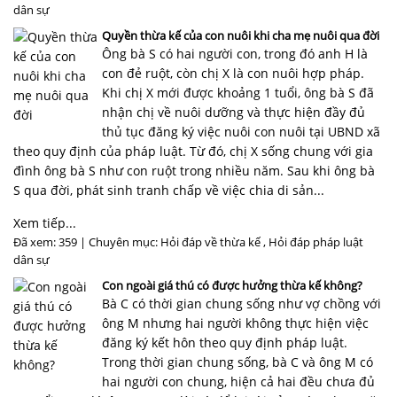
dân sự
Quyền thừa kế của con nuôi khi cha mẹ nuôi qua đời
Ông bà S có hai người con, trong đó anh H là
con đẻ ruột, còn chị X là con nuôi hợp pháp.
Khi chị X mới được khoảng 1 tuổi, ông bà S đã
nhận chị về nuôi dưỡng và thực hiện đầy đủ
thủ tục đăng ký việc nuôi con nuôi tại UBND xã
theo quy định của pháp luật. Từ đó, chị X sống chung với gia
đình ông bà S như con ruột trong nhiều năm. Sau khi ông bà
S qua đời, phát sinh tranh chấp về việc chia di sản...
Xem tiếp...
Đã xem: 359 | Chuyên mục:
Hỏi đáp về thừa kế
,
Hỏi đáp pháp luật
dân sự
Con ngoài giá thú có được hưởng thừa kế không?
Bà C có thời gian chung sống như vợ chồng với
ông M nhưng hai người không thực hiện việc
đăng ký kết hôn theo quy định pháp luật.
Trong thời gian chung sống, bà C và ông M có
hai người con chung, hiện cả hai đều chưa đủ