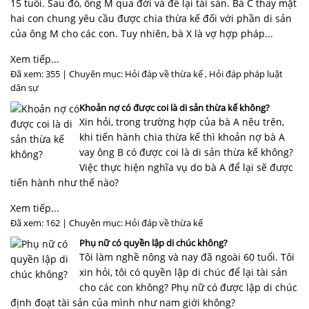
15 tuổi. Sau đó, ông M qua đời và để lại tài sản. Bà C thay mặt
hai con chung yêu cầu được chia thừa kế đối với phần di sản
của ông M cho các con. Tuy nhiên, bà X là vợ hợp pháp...
Xem tiếp...
Đã xem: 355 | Chuyên mục:
Hỏi đáp về thừa kế
,
Hỏi đáp pháp luật
dân sự
Khoản nợ có được coi là di sản thừa kế không?
Xin hỏi, trong trường hợp của bà A nêu trên,
khi tiến hành chia thừa kế thì khoản nợ bà A
vay ông B có được coi là di sản thừa kế không?
Việc thực hiện nghĩa vụ do bà A để lại sẽ được
tiến hành như thế nào?
Xem tiếp...
Đã xem: 162 | Chuyên mục:
Hỏi đáp về thừa kế
Phụ nữ có quyền lập di chúc không?
Tôi làm nghề nông và nay đã ngoài 60 tuổi. Tôi
xin hỏi, tôi có quyền lập di chúc để lại tài sản
cho các con không? Phụ nữ có được lập di chúc
định đoạt tài sản của mình như nam giới không?