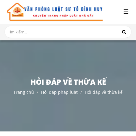
x
☰
GIỚI
THIỆU
DỊCH
VỤ
TRANH
CHẤP
NHÀ
HỎI ĐÁP VỀ THỪA KẾ
ĐẤT
Trang chủ
Hỏi đáp pháp luật
Hỏi đáp về thừa kế
HỎI
ĐÁP
THỦ
TỤC