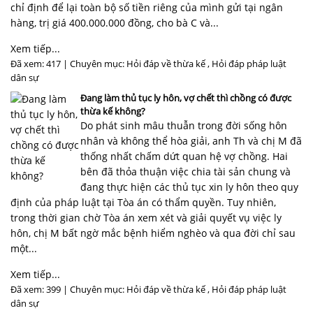
chỉ định để lại toàn bộ số tiền riêng của mình gửi tại ngân
hàng, trị giá 400.000.000 đồng, cho bà C và...
Xem tiếp...
Đã xem: 417 | Chuyên mục:
Hỏi đáp về thừa kế
,
Hỏi đáp pháp luật
dân sự
Đang làm thủ tục ly hôn, vợ chết thì chồng có được
thừa kế không?
Do phát sinh mâu thuẫn trong đời sống hôn
nhân và không thể hòa giải, anh Th và chị M đã
thống nhất chấm dứt quan hệ vợ chồng. Hai
bên đã thỏa thuận việc chia tài sản chung và
đang thực hiện các thủ tục xin ly hôn theo quy
định của pháp luật tại Tòa án có thẩm quyền. Tuy nhiên,
trong thời gian chờ Tòa án xem xét và giải quyết vụ việc ly
hôn, chị M bất ngờ mắc bệnh hiểm nghèo và qua đời chỉ sau
một...
Xem tiếp...
Đã xem: 399 | Chuyên mục:
Hỏi đáp về thừa kế
,
Hỏi đáp pháp luật
dân sự