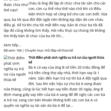
cháu là ông đã lập di chúc chia tài sản cho các
con, còn cụ thể như thế nào chờ khi có điều
kiện thích hợp sẽ công bố cho các con biết. Vừa
qua, ba tôi qua đời đột ngột nên không kịp dặn dò con cháu
điều gì. Kể từ khi cha tôi mất đến nay, bản di chúc ba tôi đã
lập đó cũng không tìm thấy. Hỏi nếu thực sự chúng tôi không
tìm thấy bản di chúc của ba tôi thì...
Xem tiếp...
Đã xem: 166 | Chuyên mục:
Hỏi đáp về thừa kế
Thời điểm phát sinh nghĩa vụ trả nợ của người thừa
kế
Bà A có vay của ông B số tiền 20 triệu đồng để
trả tiền công thợ xây nhà, thời hạn vay là 1
năm. Gần đến hạn trả nợ thì bà A đột ngột qua
đời. Sau khi việc hậu sự cho bà A xong được
nửa tháng, cũng là lúc hết hạn vay tiền được 05 ngày, ông B
định mang giấy vay tiền của bà A sang để đề nghị các con bà
A trả nợ, song còn băn khoăn không biết các con bà A có
quyền và nghĩa vụ tài sản do bà A để lại...