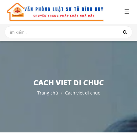
x
☰
GIỚI
THIỆU
DỊCH
VỤ
TRANH
CHẤP
NHÀ
CACH VIET DI CHUC
ĐẤT
Trang chủ
Cach viet di chuc
HỎI
ĐÁP
THỦ
TỤC