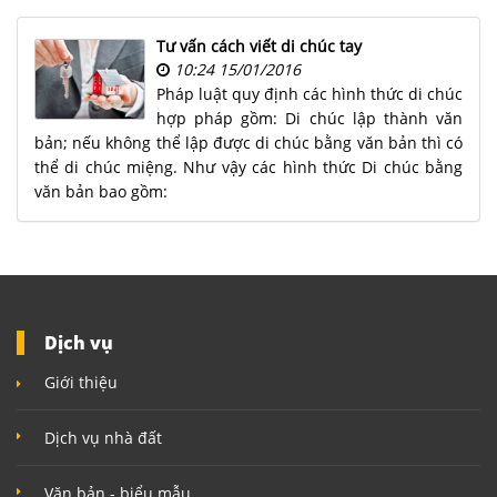
NHÀ
ĐẤT
Tư vấn cách viết di chúc tay
10:24 15/01/2016
VĂN
Pháp luật quy định các hình thức di chúc
BẢN
hợp pháp gồm: Di chúc lập thành văn
-
bản; nếu không thể lập được di chúc bằng văn bản thì có
BIỂU
thể di chúc miệng. Như vậy các hình thức Di chúc bằng
MẪU
văn bản bao gồm:
LIÊN
HỆ
Dịch vụ
Giới thiệu
Dịch vụ nhà đất
Văn bản - biểu mẫu