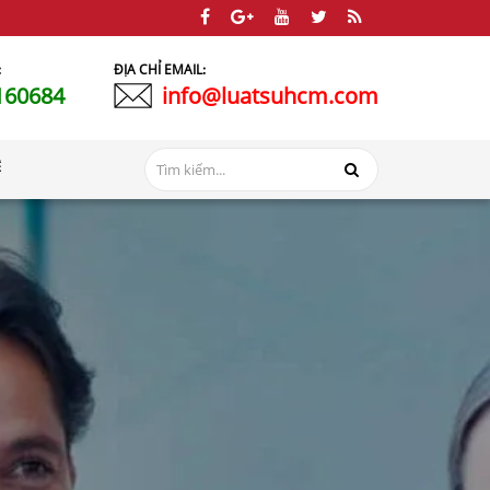
:
ĐỊA CHỈ EMAIL:
160684
info@luatsuhcm.com
Ệ