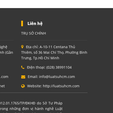
Liên hệ
TRỤ SỞ CHÍNH
 Nghệ
Địa chỉ:
A-10-11 Centana Thủ
inh (Gần
Thiêm, số 36 Mai Chí Thọ, Phường Bình
Trưng, Tp.Hồ Chí Minh
Điện thoại:
(028) 38991104
m.com
Email:
info@luatsuhcm.com
net
Website:
http://luatsuhcm.com
2012.01.1765/TP/ĐKHĐ do Sở Tư Pháp
 trong những đơn vị hành nghề Luật