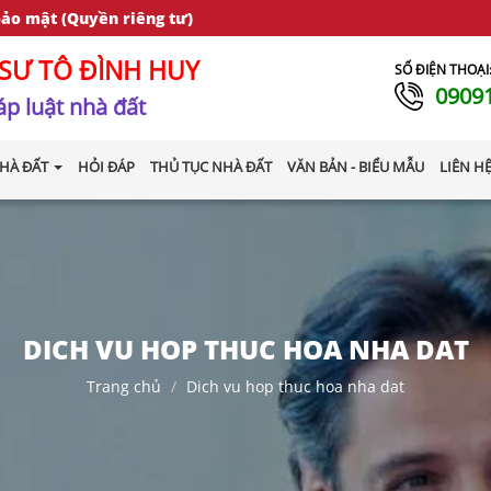
bảo mật (Quyền riêng tư)
SƯ TÔ ĐÌNH HUY
SỐ ĐIỆN THOẠI
0909
p luật nhà đất
HÀ ĐẤT
HỎI ĐÁP
THỦ TỤC NHÀ ĐẤT
VĂN BẢN - BIỂU MẪU
LIÊN H
DICH VU HOP THUC HOA NHA DAT
Trang chủ
Dich vu hop thuc hoa nha dat