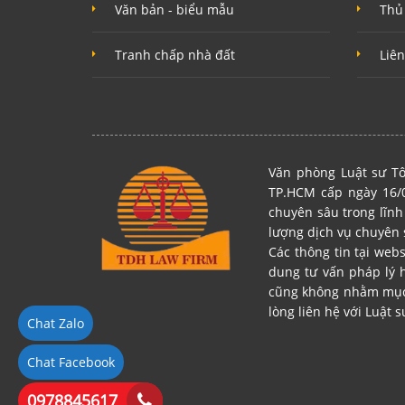
Văn bản - biểu mẫu
Thủ
Tranh chấp nhà đất
Liên
Văn phòng Luật sư Tô
TP.HCM cấp ngày 16/0
chuyên sâu trong lĩnh
lượng dịch vụ chuyên 
Các thông tin tại web
dung tư vấn pháp lý 
cũng không nhằm mục đ
lòng liên hệ với Luật s
Chat Zalo
Chat Facebook
0978845617