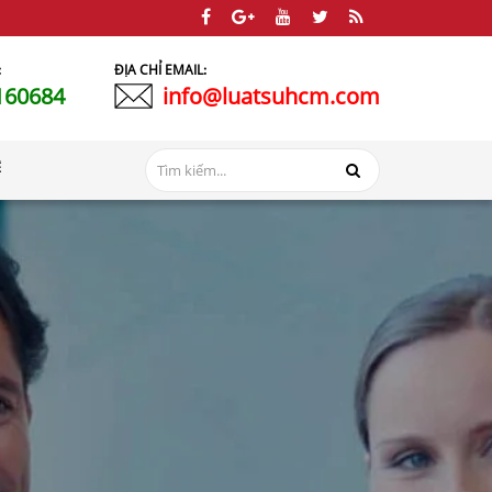
:
ĐỊA CHỈ EMAIL:
160684
info@luatsuhcm.com
Ệ