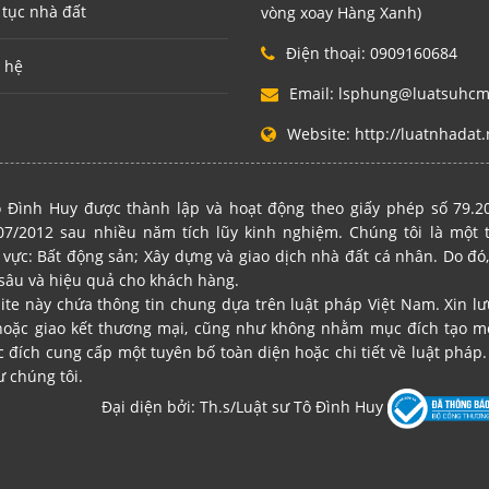
 tục nhà đất
vòng xoay Hàng Xanh)
Điện thoại:
0909160684
 hệ
Email:
lsphung@luatsuhc
Website:
http://luatnhadat.
 Đình Huy được thành lập và hoạt động theo giấy phép số 79.
7/2012 sau nhiều năm tích lũy kinh nghiệm. Chúng tôi là một
 vực: Bất động sản; Xây dựng và giao dịch nhà đất cá nhân. Do đó,
sâu và hiệu quả cho khách hàng.
site này chứa thông tin chung dựa trên luật pháp Việt Nam. Xin l
hoặc giao kết thương mại, cũng như không nhằm mục đích tạo mố
ích cung cấp một tuyên bố toàn diện hoặc chi tiết về luật pháp. 
ư chúng tôi.
Đại diện bởi: Th.s/Luật sư Tô Đình Huy