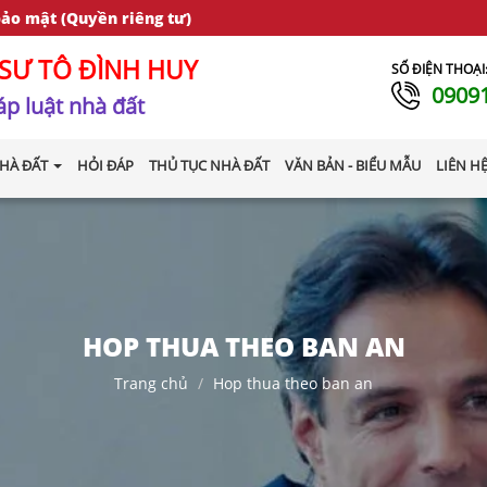
bảo mật (Quyền riêng tư)
SƯ TÔ ĐÌNH HUY
SỐ ĐIỆN THOẠI
0909
p luật nhà đất
HÀ ĐẤT
HỎI ĐÁP
THỦ TỤC NHÀ ĐẤT
VĂN BẢN - BIỂU MẪU
LIÊN H
HOP THUA THEO BAN AN
Trang chủ
Hop thua theo ban an