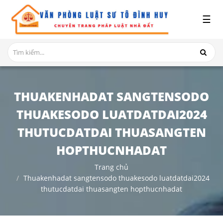
x
☰
GIỚI
THIỆU
DỊCH
VỤ
THUAKENHADAT SANGTENSODO
TRANH
THUAKESODO LUATDATDAI2024
CHẤP
NHÀ
THUTUCDATDAI THUASANGTEN
ĐẤT
HOPTHUCNHADAT
HỎI
Trang chủ
ĐÁP
Thuakenhadat sangtensodo thuakesodo luatdatdai2024
thutucdatdai thuasangten hopthucnhadat
THỦ
TỤC