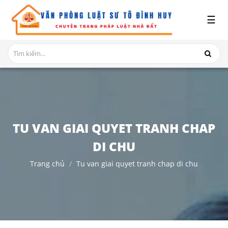
x
☰
GIỚI
THIỆU
DỊCH
VỤ
TRANH
CHẤP
TU VAN GIAI QUYET TRANH CHAP
NHÀ
ĐẤT
DI CHU
Trang chủ
Tu van giai quyet tranh chap di chu
HỎI
ĐÁP
THỦ
TỤC