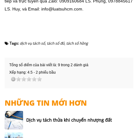
tiếp và trực tuyến qua Zalo: 0909160684 LS. Phụng, 0978845617
LS. Huy, và Email: info@luatsuhcm.com.
Tags:
dịch vụ tách sổ
,
tách sổ đỏ
,
tách sổ hồng
Tổng số điểm của bài viết là: 9 trong 2 đánh giá
Xếp hạng:
4.5
-
2
phiếu bầu
NHỮNG TIN MỚI HƠN
Dịch vụ tách thửa khi chuyển nhượng đất