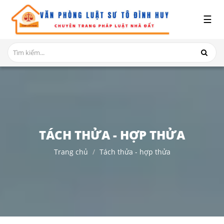
x
☰
GIỚI
THIỆU
DỊCH
VỤ
TRANH
CHẤP
NHÀ
TÁCH THỬA - HỢP THỬA
ĐẤT
Trang chủ
Tách thửa - hợp thửa
HỎI
ĐÁP
THỦ
TỤC