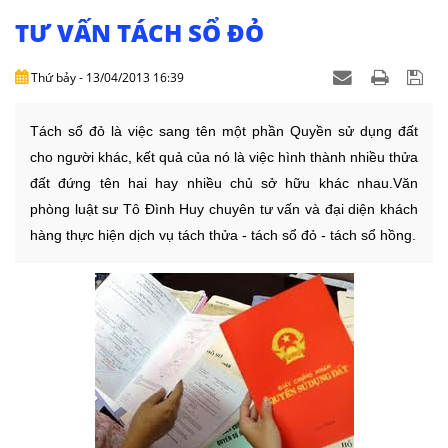
NHÀ
ĐẤT
TƯ VẤN TÁCH SỔ ĐỎ
VĂN
Thứ bảy - 13/04/2013 16:39
BẢN
-
Tách sổ đỏ là việc sang tên một phần Quyền sử dụng đất
BIỂU
cho người khác, kết quả của nó là việc hình thành nhiều thửa
MẪU
đất đứng tên hai hay nhiều chủ sở hữu khác nhau.Văn
phòng luật sư Tô Đình Huy chuyên tư vấn và đại diện khách
LIÊN
hàng thực hiện dịch vụ tách thửa - tách sổ đỏ - tách sổ hồng.
HỆ