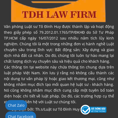
Văn phòng Luật sư Tô Đình Huy được thành lập và hoạt động
theo giấy phép số 79.2012.01.1765/TP/ĐKHĐ do Sở Tư Pháp
TP.HCM cấp ngày 16/07/2012 sau nhiều năm tích lũy kinh
nghiệm. Chúng tôi là một trong những đơn vị hành nghề Luật
chuyên sâu trong lĩnh vực: Bất động sản; Xây dựng và giao
dịch nhà đất cá nhân. Do đó, chúng tôi luôn tự hào mang lại
chất lượng dịch vụ chuyên sâu và hiệu quả cho khách hàng.
Các thông tin tại website này chứa thông tin chung dựa trên
luật pháp Việt Nam. Xin lưu ý rằng nó không cấu thành các
nội dung tư vấn pháp lý hoặc giao kết thương mại, cũng như
không nhằm mục đích tạo mối quan hệ luật sư - khách hàng.
Nó cũng không nhằm mục đích cung cấp một tuyên bố toàn
diện hoặc chi tiết về luật pháp. Do đó, các trường hợp cụ thể
xin vui lòng liên hệ với Luật sư chúng tôi.
Chat Zalo
Đại diện bởi: Th.s/Luật sư Tô Đình Huy
Chat Facebook