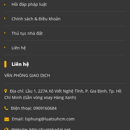
Hỏi đáp pháp luật
Chính sách & Điều khoản
Thủ tục nhà đất
Liên hệ
Liên hệ
VĂN PHÒNG GIAO DỊCH
Địa chỉ:
Lầu 1, 227A Xô Viết Nghệ Tĩnh, P. Gia Định, Tp. Hồ
Chí Minh (Gần vòng xoay Hàng Xanh)
Điện thoại:
0909160684
Email:
lsphung@luatsuhcm.com
Website:
http://luatnhadat.net