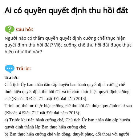
NHÀ
ĐẤT
Ai có quyền quyết định thu hồi đất
VĂN
Câu hỏi:
BẢN
-
Người nào có thẩm quyền quyết định cưỡng chế thực hiện
BIỂU
quyết định thu hồi đất? Việc cưỡng chế thu hồi đất được thực
MẪU
hiện như thế nào?
LIÊN
Trả lời:
HỆ
Trả lời:
Chủ tịch Ủy ban nhân dân cấp huyện ban hành quyết định cưỡng chế
thực hiện quyết định thu hồi đất và tổ chức thực hiện quyết định cưỡng
chế (Khoản 3 Điều 71 Luật Đất đai năm 2013).
Trình tự, thủ tục thực hiện cưỡng chế thu hồi đất được quy định như sau
(Khoản 4 Điều 71 Luật Đất đai năm 2013):
a) Trước khi tiến hành cưỡng chế, Chủ tịch Ủy ban nhân dân cấp huyện
quyết định thành lập Ban thực hiện cưỡng chế;
b) Ban thực hiện cưỡng chế vận động, thuyết phục, đối thoại với người