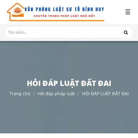
x
☰
GIỚI
THIỆU
DỊCH
VỤ
TRANH
CHẤP
NHÀ
HỎI ĐÁP LUẬT ĐẤT ĐAI
ĐẤT
Trang chủ
Hỏi đáp pháp luật
HỎI ĐÁP LUẬT ĐẤT ĐAI
HỎI
ĐÁP
THỦ
TỤC