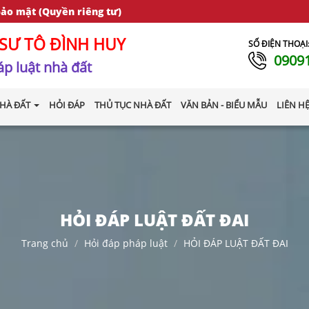
bảo mật (Quyền riêng tư)
SƯ TÔ ĐÌNH HUY
SỐ ĐIỆN THOẠI
0909
p luật nhà đất
HÀ ĐẤT
HỎI ĐÁP
THỦ TỤC NHÀ ĐẤT
VĂN BẢN - BIỂU MẪU
LIÊN H
HỎI ĐÁP LUẬT ĐẤT ĐAI
Trang chủ
Hỏi đáp pháp luật
HỎI ĐÁP LUẬT ĐẤT ĐAI