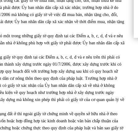
ột trong các giấy tờ về mua bán, nhận tặng cho, đổi, nhận thừa kế nhà
và phải được Ủy ban nhân dân cấp xã xác nhận; trường hợp nhà ở do
7/2006 mà không có giấy tờ về việc đã mua bán, nhận tặng cho, đổi,
phải được Ủy ban nhân dân cấp xã xác nhận về thời điểm mua, nhận tặng
một trong những giấy tờ quy định tại các Điểm a, b, c, d, đ và e nêu
phần nhà ở không phù hợp với giấy tờ phải được Ủy ban nhân dân cấp xã
iấy tờ quy định tại các Điểm a, b, c, d, đ và e nêu trên thì phải có
oàn thành xây dựng trước ngày 01/7/2006, được xây dựng trước khi có
ợp quy hoạch đối với trường hợp xây dựng sau khi có quy hoạch sử
ểm dân cư nông thôn theo quy định của pháp luật. Trường hợp nhà ở
ải có giấy tờ xác nhận của Ủy ban nhân dân cấp xã về nhà ở không
iều kiện về quy hoạch như trường hợp nhà ở xây dựng trước ngày
xây dựng mà không xin phép thì phải có giấy tờ của cơ quan quản lý về
ng đất ở thì ngoài giấy tờ chứng minh về quyền sở hữu nhà ở theo
 vốn hoặc hợp đồng hợp tác kinh doanh hoặc văn bản chấp thuận của
chứng hoặc chứng thực theo quy định của pháp luật và bản sao giấy tờ