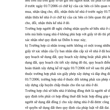
nêu trên mà trên giấy tờ đó ghi tên người khác thì phải có m
ở trước ngày 01/7/2006 có chữ ký của các bên có liên quan 
mua, nhận tặng cho, đổi, nhận thừa kế nhà ở trước ngày 01/
nhận thừa kế nhà ở có chữ ký của các bên có liên quan thì 
cho, đổi, nhận thừa kế nhà ở đó.
Trường hợp người đề nghị chứng nhận quyền sở hữu nhà ở có 
trên mà hiện trạng nhà ở không phù hợp với giấy tờ đó thì 
xác nhận như quy định tại Điểm h mục này;
h) Trường hợp cá nhân trong nước không có một trong những g
giấy tờ xác nhận của Ủy ban nhân dân cấp xã về nhà ở đã h
quy hoạch sử dụng đất, quy hoạch xây dựng hoặc phải phù h
dụng đất, quy hoạch chi tiết xây dựng đô thị, quy hoạch đi
hoàn thành xây dựng kể từ ngày 01/7/2006 trở về sau thì ph
thuộc trường hợp phải xin giấy phép xây dựng và đáp ứng đ
01/7/2006; trường hợp nhà ở thuộc đối tượng phải xin phép 
xây dựng cấp huyện chấp thuận cho tồn tại nhà ở đó.
Trường hợp chủ sở hữu nhà ở không đồng thời là người sử dụ
quy định trên phải có hợp đồng thuê đất hoặc hợp đồng góp
người sử dụng đất đồng ý cho xây dựng nhà ở đã được công 
về quyền sử dụng đất theo quy định của pháp luật về đất đai.