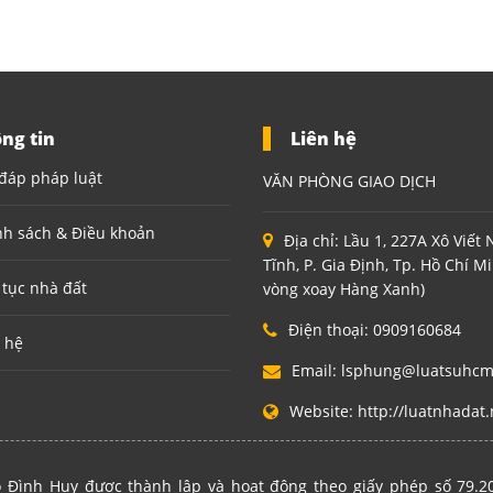
ng tin
Liên hệ
đáp pháp luật
VĂN PHÒNG GIAO DỊCH
nh sách & Điều khoản
Địa chỉ:
Lầu 1, 227A Xô Viết
Tĩnh, P. Gia Định, Tp. Hồ Chí M
 tục nhà đất
vòng xoay Hàng Xanh)
Điện thoại:
0909160684
 hệ
Email:
lsphung@luatsuhc
Website:
http://luatnhadat.
 Đình Huy được thành lập và hoạt động theo giấy phép số 79.