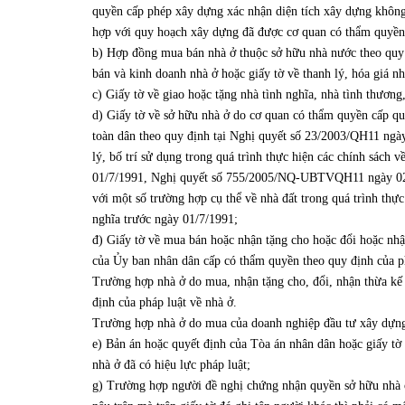
quyền cấp phép xây dựng xác nhận diện tích xây dựng không
hợp với quy hoạch xây dựng đã được cơ quan có thẩm quyền
b) Hợp đồng mua bán nhà ở thuộc sở hữu nhà nước theo quy
bán và kinh doanh nhà ở hoặc giấy tờ về thanh lý, hóa giá n
c) Giấy tờ về giao hoặc tặng nhà tình nghĩa, nhà tình thương,
d) Giấy tờ về sở hữu nhà ở do cơ quan có thẩm quyền cấp qu
toàn dân theo quy định tại Nghị quyết số 23/2003/QH11 ngà
lý, bố trí sử dụng trong quá trình thực hiện các chính sách v
01/7/1991, Nghị quyết số 755/2005/NQ-UBTVQH11 ngày 02/4
với một số trường hợp cụ thể về nhà đất trong quá trình thực
nghĩa trước ngày 01/7/1991;
đ) Giấy tờ về mua bán hoặc nhận tặng cho hoặc đổi hoặc nh
của Ủy ban nhân dân cấp có thẩm quyền theo quy định của p
Trường hợp nhà ở do mua, nhận tặng cho, đổi, nhận thừa kế 
định của pháp luật về nhà ở.
Trường hợp nhà ở do mua của doanh nghiệp đầu tư xây dựng 
e) Bản án hoặc quyết định của Tòa án nhân dân hoặc giấy t
nhà ở đã có hiệu lực pháp luật;
g) Trường hợp người đề nghị chứng nhận quyền sở hữu nhà ở 