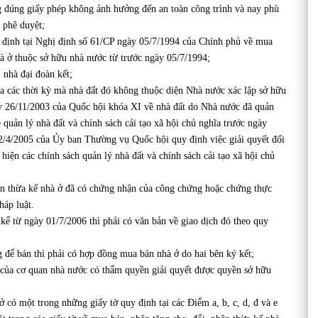
 đúng giấy phép không ảnh hưởng đến an toàn công trình và nay phù
 phê duyệt;
 định tại Nghị định số 61/CP ngày 05/7/1994 của Chính phủ về mua
hà ở thuộc sở hữu nhà nước từ trước ngày 05/7/1994;
 nhà đại đoàn kết;
a các thời kỳ mà nhà đất đó không thuộc diện Nhà nước xác lập sở hữu
y 26/11/2003 của Quốc hội khóa XI về nhà đất do Nhà nước đã quản
ề quản lý nhà đất và chính sách cải tạo xã hội chủ nghĩa trước ngày
/2005 của Ủy ban Thường vụ Quốc hội quy định việc giải quyết đối
 hiện các chính sách quản lý nhà đất và chính sách cải tạo xã hội chủ
ận thừa kế nhà ở đã có chứng nhận của công chứng hoặc chứng thực
háp luật.
kể từ ngày 01/7/2006 thì phải có văn bản về giao dịch đó theo quy
để bán thì phải có hợp đồng mua bán nhà ở do hai bên ký kết;
ờ của cơ quan nhà nước có thẩm quyền giải quyết được quyền sở hữu
có một trong những giấy tờ quy định tại các Điểm a, b, c, d, đ và e