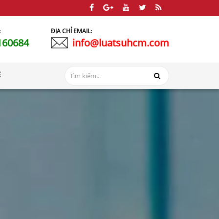
:
ĐỊA CHỈ EMAIL:
160684
info@luatsuhcm.com
Ệ