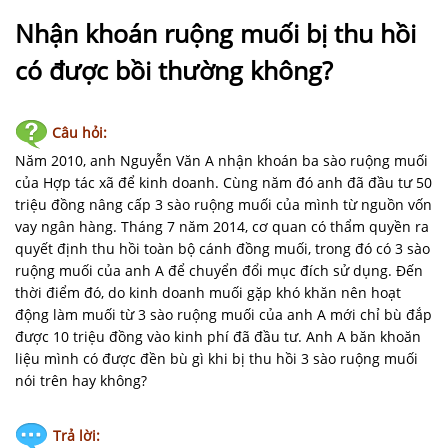
NHÀ
ĐẤT
Nhận khoán ruộng muối bị thu hồi
có được bồi thường không?
VĂN
BẢN
-
Câu hỏi:
BIỂU
Năm 2010, anh Nguyễn Văn A nhận khoán ba sào ruộng muối
MẪU
của Hợp tác xã để kinh doanh. Cùng năm đó anh đã đầu tư 50
triệu đồng nâng cấp 3 sào ruộng muối của mình từ nguồn vốn
LIÊN
vay ngân hàng. Tháng 7 năm 2014, cơ quan có thẩm quyền ra
HỆ
quyết định thu hồi toàn bộ cánh đồng muối, trong đó có 3 sào
ruộng muối của anh A để chuyển đổi mục đích sử dụng. Đến
thời điểm đó, do kinh doanh muối gặp khó khăn nên hoạt
động làm muối từ 3 sào ruộng muối của anh A mới chỉ bù đắp
được 10 triệu đồng vào kinh phí đã đầu tư. Anh A băn khoăn
liệu mình có được đền bù gì khi bị thu hồi 3 sào ruộng muối
nói trên hay không?
Trả lời: