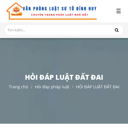
x
☰
GIỚI
THIỆU
DỊCH
VỤ
TRANH
CHẤP
NHÀ
HỎI ĐÁP LUẬT ĐẤT ĐAI
ĐẤT
Trang chủ
Hỏi đáp pháp luật
HỎI ĐÁP LUẬT ĐẤT ĐAI
HỎI
ĐÁP
THỦ
TỤC