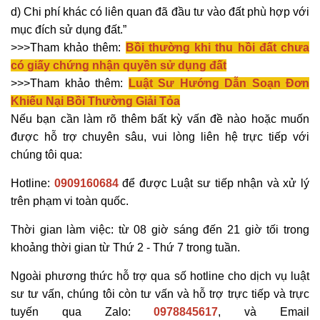
d) Chi phí khác có liên quan đã đầu tư vào đất phù hợp với
mục đích sử dụng đất
.”
>>>Tham khảo thêm:
Bồi thường khi thu hồi đất chưa
có giấy chứng nhận quyền sử dụng đất
>>>Tham khảo thêm:
Luật Sư Hướng Dẫn Soạn Đơn
Khiếu Nại Bồi Thường Giải Tỏa
Nếu bạn cần làm rõ thêm bất kỳ vấn đề nào hoặc muốn
được hỗ trợ chuyên sâu, vui lòng liên hệ trực tiếp với
chúng tôi qua:
Hotline:
0909160684
để được Luật sư tiếp nhận và xử lý
trên phạm vi toàn quốc.
Thời gian làm việc: từ 08 giờ sáng đến 21 giờ tối trong
khoảng thời gian từ Thứ 2 - Thứ 7 trong tuần.
Ngoài phương thức hỗ trợ qua số hotline cho dịch vụ luật
sư tư vấn, chúng tôi còn tư vấn và hỗ trợ trực tiếp và trực
tuyến qua Zalo:
0978845617
, và Email