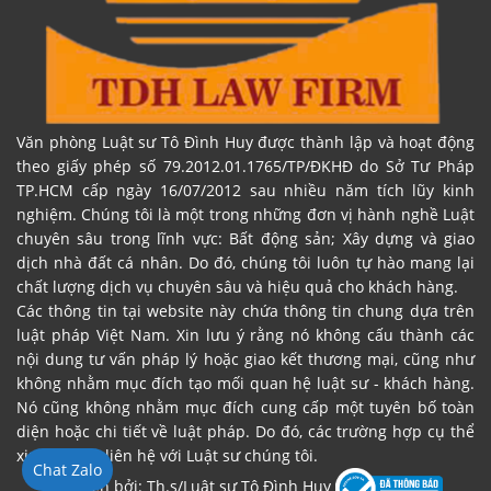
Văn phòng Luật sư Tô Đình Huy được thành lập và hoạt động
theo giấy phép số 79.2012.01.1765/TP/ĐKHĐ do Sở Tư Pháp
TP.HCM cấp ngày 16/07/2012 sau nhiều năm tích lũy kinh
nghiệm. Chúng tôi là một trong những đơn vị hành nghề Luật
chuyên sâu trong lĩnh vực: Bất động sản; Xây dựng và giao
dịch nhà đất cá nhân. Do đó, chúng tôi luôn tự hào mang lại
chất lượng dịch vụ chuyên sâu và hiệu quả cho khách hàng.
Các thông tin tại website này chứa thông tin chung dựa trên
luật pháp Việt Nam. Xin lưu ý rằng nó không cấu thành các
nội dung tư vấn pháp lý hoặc giao kết thương mại, cũng như
không nhằm mục đích tạo mối quan hệ luật sư - khách hàng.
Nó cũng không nhằm mục đích cung cấp một tuyên bố toàn
diện hoặc chi tiết về luật pháp. Do đó, các trường hợp cụ thể
xin vui lòng liên hệ với Luật sư chúng tôi.
Chat Zalo
Đại diện bởi: Th.s/Luật sư Tô Đình Huy