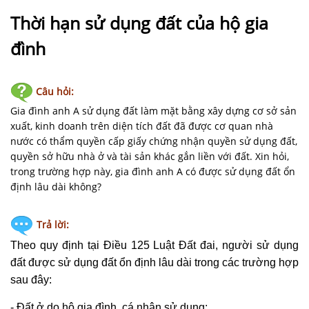
NHÀ
ĐẤT
Thời hạn sử dụng đất của hộ gia
đình
VĂN
BẢN
-
Câu hỏi:
BIỂU
Gia đình anh A sử dụng đất làm mặt bằng xây dựng cơ sở sản
MẪU
xuất, kinh doanh trên diện tích đất đã được cơ quan nhà
nước có thẩm quyền cấp giấy chứng nhận quyền sử dụng đất,
LIÊN
quyền sở hữu nhà ở và tài sản khác gắn liền với đất. Xin hỏi,
HỆ
trong trường hợp này, gia đình anh A có được sử dụng đất ổn
định lâu dài không?
Trả lời:
Theo quy định tại Điều 125 Luật Đất đai, người
sử dụng
đất
được
sử dụng đất
ổn định lâu dài trong các trường hợp
sau đây:
- Đất ở do hộ gia đình, cá nhân sử dụng;