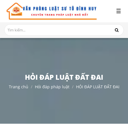
x
☰
GIỚI
THIỆU
DỊCH
VỤ
TRANH
CHẤP
NHÀ
HỎI ĐÁP LUẬT ĐẤT ĐAI
ĐẤT
Trang chủ
Hỏi đáp pháp luật
HỎI ĐÁP LUẬT ĐẤT ĐAI
HỎI
ĐÁP
THỦ
TỤC