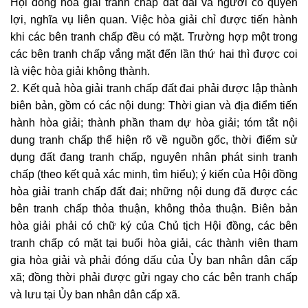
Hội đồng hòa giải
tranh chấp đất đai
và người có quyền
lợi, nghĩa vụ liên quan. Việc
hòa giải
chỉ được tiến hành
khi các bên tranh chấp đều có mặt. Trường hợp một trong
các bên tranh chấp vắng mặt đến lần thứ hai thì được coi
là việc hòa giải không thành.
2. Kết quả hòa giải
tranh chấp đất đai
phải được lập thành
biên bản, gồm có các nội dung: Thời gian và địa điểm tiến
hành
hòa giải
; thành phần tham dự hòa giải; tóm tắt nội
dung tranh chấp thể hiện rõ về nguồn gốc, thời điểm sử
dụng đất đang tranh chấp, nguyên nhân phát sinh tranh
chấp (theo kết quả xác minh, tìm hiểu); ý kiến của Hội đồng
hòa giải
tranh chấp đất đai
; những nội dung đã được các
bên tranh chấp thỏa thuận, không thỏa thuận. Biên bản
hòa giải
phải có chữ ký của Chủ tịch Hội đồng, các bên
tranh chấp có mặt tại buổi
hòa giải
, các thành viên tham
gia hòa giải và phải đóng dấu của Ủy ban nhân dân cấp
xã; đồng thời phải được gửi ngay cho các bên tranh chấp
và lưu tại Ủy ban nhân dân cấp xã.