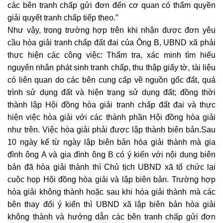
các bên tranh chấp gửi đơn đến cơ quan có thẩm quyền
giải quyết tranh chấp tiếp theo.”
Như vậy, trong trường hợp trên khi nhận được đơn yêu
cầu hòa giải
tranh chấp đất đai
của Ông B,
UBND xã
phải
thực hiện các công việc: Thẩm tra, xác minh tìm hiểu
nguyên nhân phát sinh tranh chấp, thu thập giấy tờ, tài liệu
có liên quan do các bên cung cấp về nguồn gốc đất, quá
trình sử dụng đất và hiện trạng sử dụng đất; đồng thời
thành lập Hội đồng hòa giải
tranh chấp đất đai
và thực
hiện việc
hòa giải
với các thành phần Hội đồng hòa giải
như trên. Việc hòa giải phải được lập thành biên bản.Sau
10 ngày kể từ ngày lập biên bản
hòa giải
thành mà gia
đình ông A và gia đình ông B có ý kiến với nội dung biên
bản đã hòa giải thành thì Chủ tịch
UBND xã
tổ chức lại
cuộc họp Hội đồng
hòa giải
và lập biên bản. Trường hợp
hòa giải không thành hoặc sau khi hòa giải thành mà các
bên thay đổi ý kiến thì
UBND xã
lập biên bản
hòa giải
không thành và hướng dẫn các bên tranh chấp gửi đơn