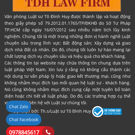
Văn phòng Luật sư Tô Đình Huy được thành lập và hoạt động
theo giấy phép số 79.2012.01.1765/TP/ĐKHĐ do Sở Tư Pháp
TP.HCM cấp ngày 16/07/2012 sau nhiều năm tích lũy kinh
nghiệm. Chúng tôi là một trong những đơn vị hành nghề Luật
chuyên sâu trong lĩnh vực: Bất động sản; Xây dựng và giao
dịch nhà đất cá nhân. Do đó, chúng tôi luôn tự hào mang lại
chất lượng dịch vụ chuyên sâu và hiệu quả cho khách hàng.
Các thông tin tại website này chứa thông tin chung dựa trên
luật pháp Việt Nam. Xin lưu ý rằng nó không cấu thành các
nội dung tư vấn pháp lý hoặc giao kết thương mại, cũng như
không nhằm mục đích tạo mối quan hệ luật sư - khách hàng.
Nó cũng không nhằm mục đích cung cấp một tuyên bố toàn
diện hoặc chi tiết về luật pháp. Do đó, các trường hợp cụ thể
xin vui lòng liên hệ với Luật sư chúng tôi.
Chat Zalo
Đại diện bởi: Th.s/Luật sư Tô Đình Huy
Chat Facebook
0978845617