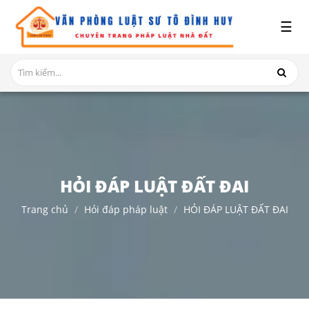
x
☰
GIỚI
THIỆU
DỊCH
VỤ
TRANH
CHẤP
NHÀ
HỎI ĐÁP LUẬT ĐẤT ĐAI
ĐẤT
Trang chủ
Hỏi đáp pháp luật
HỎI ĐÁP LUẬT ĐẤT ĐAI
HỎI
ĐÁP
THỦ
TỤC