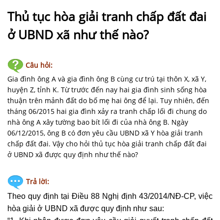
NHÀ
ĐẤT
Thủ tục hòa giải tranh chấp đất đai
ở UBND xã như thế nào?
VĂN
BẢN
-
Câu hỏi:
BIỂU
Gia đình ông A và gia đình ông B cùng cư trú tại thôn X, xã Y,
MẪU
huyện Z, tỉnh K. Từ trước đến nay hai gia đình sinh sống hòa
thuận trên mảnh đất do bố mẹ hai ông để lại. Tuy nhiên, đến
LIÊN
tháng 06/2015 hai gia đình xảy ra tranh chấp lối đi chung do
HỆ
nhà ông A xây tường bao bít lối đi của nhà ông B. Ngày
06/12/2015, ông B có đơn yêu cầu UBND xã Y hòa giải tranh
chấp đất đai. Vậy cho hỏi thủ tục hòa giải tranh chấp đất đai
ở UBND xã được quy định như thế nào?
Trả lời:
Theo quy định tại Điều 88 Nghị định 43/2014/NĐ-CP, việc
hòa giải
ở
UBND xã
được quy định như sau: