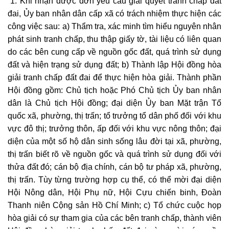
“1. Khi nhận được đơn yêu cầu giải quyết
tranh chấp đất
đai
, Ủy ban nhân dân cấp xã có trách nhiệm thực hiện các
công việc sau: a) Thẩm tra, xác minh tìm hiểu nguyên nhân
phát sinh tranh chấp, thu thập giấy tờ, tài liệu có liên quan
do các bên cung cấp về nguồn gốc đất, quá trình sử dụng
đất và hiện trạng sử dụng đất; b) Thành lập Hội đồng hòa
giải
tranh chấp đất đai
để thực hiện
hòa giải
. Thành phần
Hội đồng gồm: Chủ tịch hoặc Phó Chủ tịch Ủy ban nhân
dân là Chủ tịch Hội đồng; đại diện Ủy ban Mặt trận Tổ
quốc xã, phường, thị trấn; tổ trưởng tổ dân phố đối với khu
vực đô thị; trưởng thôn, ấp đối với khu vực nông thôn; đại
diện của một số hộ dân sinh sống lâu đời tại xã, phường,
thị trấn biết rõ về nguồn gốc và quá trình sử dụng đối với
thửa đất đó; cán bộ địa chính, cán bộ tư pháp xã, phường,
thị trấn. Tùy từng trường hợp cụ thể, có thể mời đại diện
Hội Nông dân, Hội Phụ nữ, Hội Cựu chiến binh, Đoàn
Thanh niên Cộng sản Hồ Chí Minh; c) Tổ chức cuộc họp
hòa giải có sự tham gia của các bên tranh chấp, thành viên