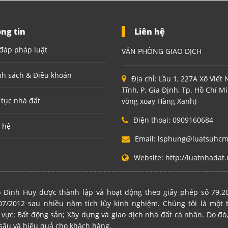
ng tin
Liên hệ
đáp pháp luật
VĂN PHÒNG GIAO DỊCH
nh sách & Điều khoản
Địa chỉ:
Lầu 1, 227A Xô Viết
Tĩnh, P. Gia Định, Tp. Hồ Chí M
 tục nhà đất
vòng xoay Hàng Xanh)
Điện thoại:
0909160684
 hệ
Email:
lsphung@luatsuhc
Website:
http://luatnhadat.
 Đình Huy được thành lập và hoạt động theo giấy phép số 79.
7/2012 sau nhiều năm tích lũy kinh nghiệm. Chúng tôi là một
 vực: Bất động sản; Xây dựng và giao dịch nhà đất cá nhân. Do đó,
sâu và hiệu quả cho khách hàng.