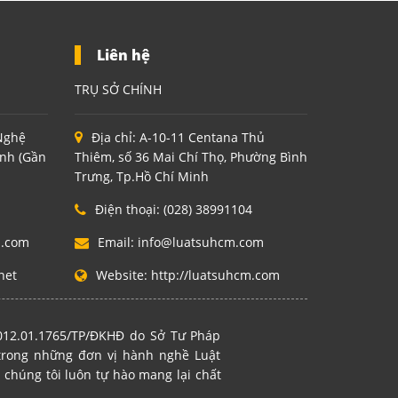
Liên hệ
TRỤ SỞ CHÍNH
 Nghệ
Địa chỉ:
A-10-11 Centana Thủ
inh (Gần
Thiêm, số 36 Mai Chí Thọ, Phường Bình
Trưng, Tp.Hồ Chí Minh
Điện thoại:
(028) 38991104
m.com
Email:
info@luatsuhcm.com
net
Website:
http://luatsuhcm.com
2012.01.1765/TP/ĐKHĐ do Sở Tư Pháp
 trong những đơn vị hành nghề Luật
 chúng tôi luôn tự hào mang lại chất