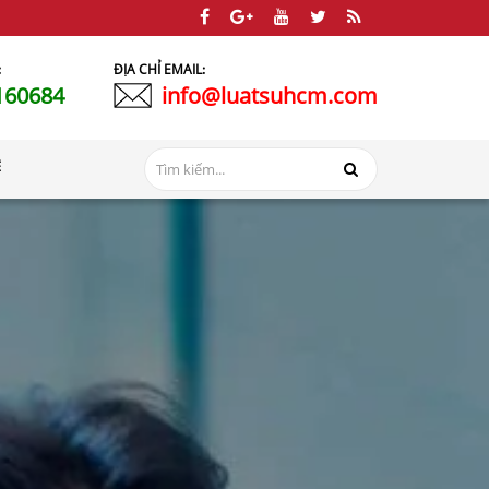
:
ĐỊA CHỈ EMAIL:
160684
info@luatsuhcm.com
Ệ