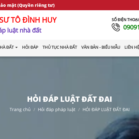
bảo mật (Quyền riêng tư)
SƯ TÔ ĐÌNH HUY
SỐ ĐIỆN THOẠI
0909
p luật nhà đất
HÀ ĐẤT
HỎI ĐÁP
THỦ TỤC NHÀ ĐẤT
VĂN BẢN - BIỂU MẪU
LIÊN H
HỎI ĐÁP LUẬT ĐẤT ĐAI
Trang chủ
Hỏi đáp pháp luật
HỎI ĐÁP LUẬT ĐẤT ĐAI