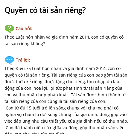
NHÀ
ĐẤT
Quyền có tài sản riêng?
VĂN
Câu hỏi:
BẢN
-
Theo Luật hôn nhân và gia đình năm 2014, con có quyền có
BIỂU
tài sản riêng không?
MẪU
Trả lời:
LIÊN
Theo Điều 75 Luật hôn nhân và gia đình năm 2014, con có
HỆ
quyền có tài sản riêng. Tài sản riêng của con bao gồm tài sản
được thừa kế riêng, được tặng cho riêng, thu nhập do lao
động của con, hoa lợi, lợi tức phát sinh từ tài sản riêng của
con và thu nhập hợp pháp khác. Tài sản được hình thành từ
tài sản riêng của con cũng là tài sản riêng của con.
Con từ đủ 15 tuổi trở lên sống chung với cha mẹ phải có
nghĩa vụ chăm lo đời sống chung của gia đình; đóng góp vào
việc đáp ứng nhu cầu thiết yếu của gia đình nếu có thu nhập.
Con đã thành niên có nghĩa vụ đóng góp thu nhập vào việc