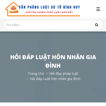
x
☰
GIỚI
THIỆU
DỊCH
VỤ
TRANH
HỎI ĐÁP LUẬT HÔN NHÂN GIA
CHẤP
NHÀ
ĐÌNH
ĐẤT
Trang chủ
Hỏi đáp pháp luật
HỎI
Hỏi đáp Luật hôn nhân gia đình
ĐÁP
THỦ
TỤC