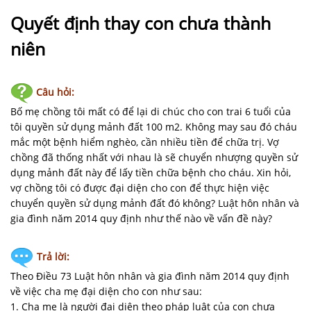
NHÀ
ĐẤT
Quyết định thay con chưa thành
niên
VĂN
BẢN
-
Câu hỏi:
BIỂU
Bố mẹ chồng tôi mất có để lại di chúc cho con trai 6 tuổi của
MẪU
tôi quyền sử dụng mảnh đất 100 m2. Không may sau đó cháu
mắc một bệnh hiểm nghèo, cần nhiều tiền để chữa trị. Vợ
LIÊN
chồng đã thống nhất với nhau là sẽ chuyển nhượng quyền sử
HỆ
dụng mảnh đất này để lấy tiền chữa bệnh cho cháu. Xin hỏi,
vợ chồng tôi có được đại diện cho con để thực hiện việc
chuyển quyền sử dụng mảnh đất đó không? Luật hôn nhân và
gia đình năm 2014 quy định như thế nào về vấn đề này?
Trả lời:
Theo Điều 73 Luật hôn nhân và gia đình năm 2014 quy định
về việc cha mẹ đại diện cho con như sau:
1. Cha mẹ là người đại diện theo pháp luật của con chưa