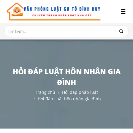
x
☰
GIỚI
THIỆU
DỊCH
VỤ
TRANH
HỎI ĐÁP LUẬT HÔN NHÂN GIA
CHẤP
NHÀ
ĐÌNH
ĐẤT
Trang chủ
Hỏi đáp pháp luật
HỎI
Hỏi đáp Luật hôn nhân gia đình
ĐÁP
THỦ
TỤC