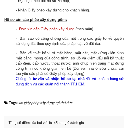
- Đại diện theo dõi hồ sơ đã nộp;
- Nhận Giấy phép xây dựng cho khách hàng.
Hồ sơ xin cấp phép xây dựng gồm:
-
Đơn xin cấp Giấy phép xây dựng
(theo mẫu).
- Bản sao có công chứng của một trong các giấy tờ về quyền
sử dụng đất theo quy định của pháp luật về đất đai.
- Bản vẽ thiết kế vị trí mặt bằng, mặt cắt, mặt đứng điển hình
mặt bằng, móng của công trình, sơ đồ và điểm đấu nối kỹ thuật
cấp điện, cấp nước, thoát nước; ảnh chụp hiện trạng mặt đứng
công trình có không gian liền kề (Đối với nhà ở sửa chữa, cải
tạo yêu cầu phải có Giấy phép xây dựng).
Chúng tôi
tư vấn và nhận hồ sơ tại nhà
đối với khách hàng sử
dụng dịch vụ các quận nội thành TP.HCM.
Tags:
xin giấy phép xây dựng tại thủ đức
Tổng số điểm của bài viết là: 45 trong 9 đánh giá