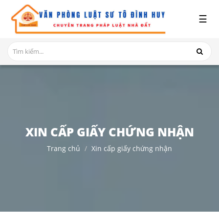
x
☰
GIỚI
THIỆU
DỊCH
VỤ
TRANH
CHẤP
NHÀ
XIN CẤP GIẤY CHỨNG NHẬN
ĐẤT
Trang chủ
Xin cấp giấy chứng nhận
HỎI
ĐÁP
THỦ
TỤC