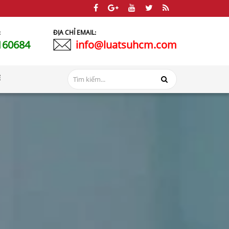
:
ĐỊA CHỈ EMAIL:
160684
info@luatsuhcm.com
Ệ