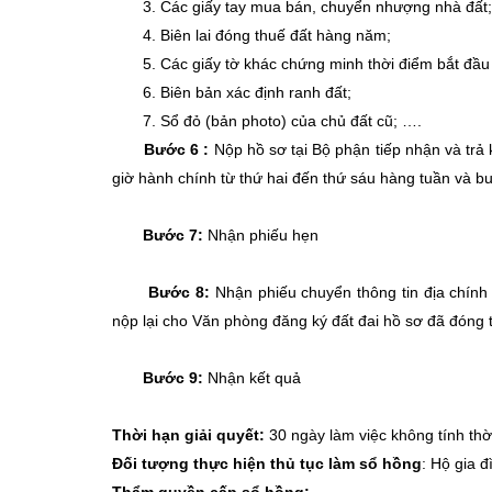
3. Các giấy tay mua bán, chuyển nhượng nhà đất;
4. Biên lai đóng thuế đất hàng năm;
5. Các giấy tờ khác chứng minh thời điểm bắt đầu
6. Biên bản xác định ranh đất;
7. Sổ đỏ (bản photo) của chủ đất cũ; ….
Bước 6 :
Nộp hồ sơ tại Bộ phận tiếp nhận và trả 
giờ hành chính từ thứ hai đến thứ sáu hàng tuần và bu
Bước 7:
Nhận phiếu hẹn
Bước 8:
Nhận phiếu chuyển thông tin địa chính đ
nộp lại cho Văn phòng đăng ký đất đai hồ sơ đã đóng 
Bước 9:
Nhận kết quả
Thời hạn giải quyết:
30 ngày làm việc không tính thời
Đối tượng thực hiện thủ tục làm sổ hồng
: Hộ gia đ
Thẩm quyền cấp sổ hồng: