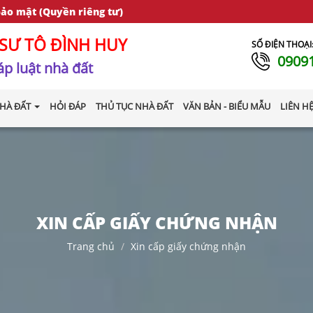
bảo mật (Quyền riêng tư)
SƯ TÔ ĐÌNH HUY
SỐ ĐIỆN THOẠI
0909
p luật nhà đất
HÀ ĐẤT
HỎI ĐÁP
THỦ TỤC NHÀ ĐẤT
VĂN BẢN - BIỂU MẪU
LIÊN H
XIN CẤP GIẤY CHỨNG NHẬN
Trang chủ
Xin cấp giấy chứng nhận