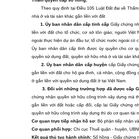
Theo quy định tại Điều 105 Luật Đất đai về Thẩ
nhà ở và tài sản khác gắn liền với đất
1.
Ủy ban nhân dân cấp tỉnh cấp
Giấy chứng nhậ
liền với đất cho tổ chức, cơ sở tôn giáo; người Vi
ngoài thực hiện dự án đầu tư; tổ chức nước ngoài có 
Ủy ban nhân dân cấp tỉnh được ủy quyền cho cơ q
quyền sử dụng đất, quyền sở hữu nhà ở và tài sản khác
2. Ủy ban nhân dân cấp huyện
cấp Giấy chứng
gắn liền với đất cho hộ gia đình, cá nhân, cộng đồn
ở gắn liền với quyền sử dụng đất ở tại Việt Nam.
3. Đối với những trường hợp đã được cấp 
chứng nhận quyền sở hữu công trình xây dựng mà th
gắn liền với đất hoặc cấp đổi, cấp lại Giấy chứng
quyền sở hữu công trình xây dựng thì do cơ quan tài 
Cơ quan trực tiếp nhận hồ sơ
: Bộ phận tiếp nhận v
Cơ quan phối hợp:
Chi cục Thuế quận - huyện, UBND phư
Kết quả thủ tục hành chính:
Sổ hồng - Giấy chứng