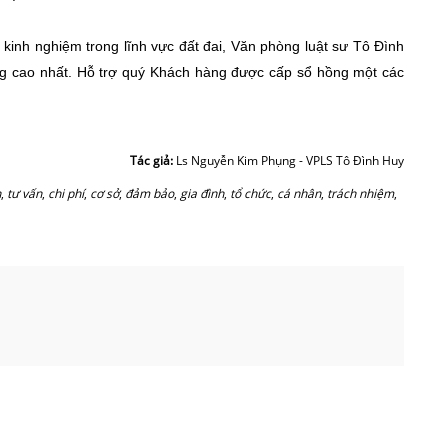
 kinh nghiệm trong lĩnh vực đất đai, Văn phòng luật sư Tô Đình
ng cao nhất. Hỗ trợ quý Khách hàng được cấp sổ hồng một các
Tác giả:
Ls Nguyễn Kim Phụng - VPLS Tô Đình Huy
n
,
tư vấn
,
chi phí
,
cơ sở
,
đảm bảo
,
gia đình
,
tổ chức
,
cá nhân
,
trách nhiệm
,