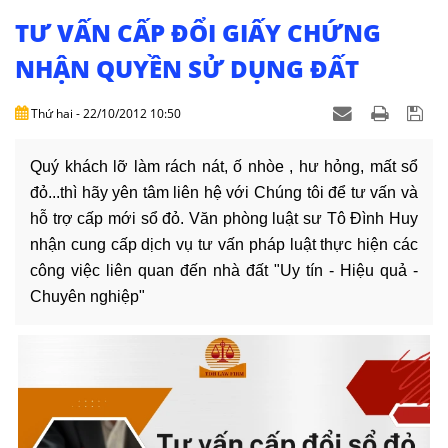
NHÀ
ĐẤT
TƯ VẤN CẤP ĐỔI GIẤY CHỨNG
NHẬN QUYỀN SỬ DỤNG ĐẤT
VĂN
BẢN
Thứ hai - 22/10/2012 10:50
-
BIỂU
MẪU
Quý khách lỡ làm rách nát, ố nhòe , hư hỏng, mất sổ
đỏ...thì hãy yên tâm liên hệ với Chúng tôi để tư vấn và
LIÊN
hỗ trợ cấp mới sổ đỏ. Văn phòng luật sư Tô Đình Huy
HỆ
nhận cung cấp dịch vụ tư vấn pháp luật thực hiện các
công việc liên quan đến nhà đất "Uy tín - Hiệu quả -
Chuyên nghiệp"