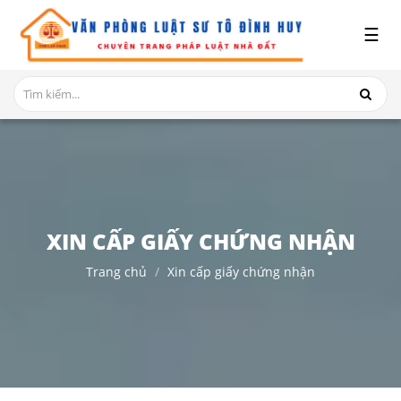
x
☰
GIỚI
THIỆU
DỊCH
VỤ
TRANH
CHẤP
NHÀ
XIN CẤP GIẤY CHỨNG NHẬN
ĐẤT
Trang chủ
Xin cấp giấy chứng nhận
HỎI
ĐÁP
THỦ
TỤC