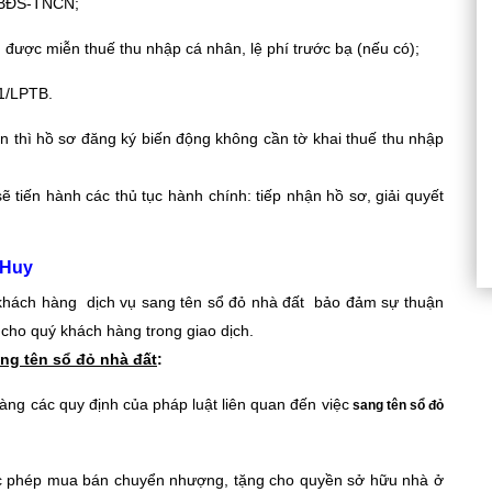
3/BĐS-TNCN;
 được miễn thuế thu nhập cá nhân, lệ phí trước bạ (nếu có);
01/LPTB.
 thì hồ sơ đăng ký biến động không cần tờ khai thuế thu nhập
 tiến hành các thủ tục hành chính: tiếp nhận hồ sơ, giải quyết
 Huy
 khách hàng dịch vụ sang tên sổ đỏ nhà đất bảo đảm sự thuận
n cho quý khách hàng trong giao dịch.
ng tên sổ đỏ nhà đất
:
ng các quy định của pháp luật liên quan đến việc
sang tên sổ đỏ
ợc phép mua bán chuyển nhượng, tặng cho quyền sở hữu nhà ở