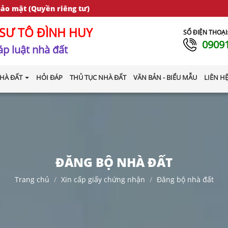
bảo mật (Quyền riêng tư)
SƯ TÔ ĐÌNH HUY
SỐ ĐIỆN THOẠI
0909
p luật nhà đất
HÀ ĐẤT
HỎI ĐÁP
THỦ TỤC NHÀ ĐẤT
VĂN BẢN - BIỂU MẪU
LIÊN H
ĐĂNG BỘ NHÀ ĐẤT
Trang chủ
Xin cấp giấy chứng nhận
Đăng bộ nhà đất