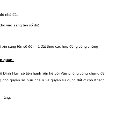
 đỏ nhà
đất;
 cho việc
sang tên số đỏ
;
à xin
sang tên sổ đỏ nhà đất
theo các hợp đồng công chứng
ên quan:
ô Đình Huy sẽ tiến hành liên hệ với Văn phòng công chứng để
g cho quyền sở hữu nhà ở và quyền sử dụng đất ở cho Khách
h hàng;