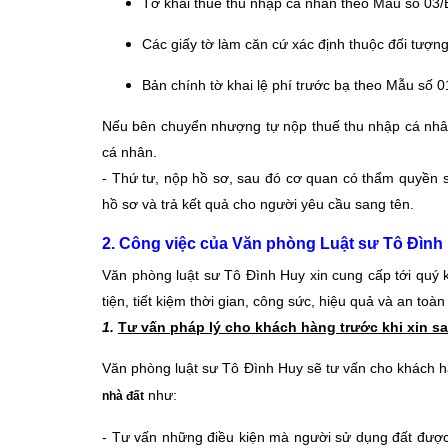
Tờ khai thuế thu nhập cá nhân theo Mẫu số 0
Các giấy tờ làm căn cứ xác định thuộc đối tượng
Bản chính tờ khai lệ phí trước bạ theo Mẫu số 
Nếu bên chuyển nhượng tự nộp thuế thu nhập cá nhân
cá nhân.
- Thứ tư, nộp hồ sơ, sau đó cơ quan có thẩm quyền sẽ
hồ sơ và trả kết quả cho người yêu cầu sang tên.
2. Công việc của Văn phòng Luật sư Tô Đình
Văn phòng luật sư Tô Đình Huy xin cung cấp tới quý
tiện, tiết kiệm thời gian, công sức, hiệu quả và an toà
1.
Tư vấn pháp lý cho khách hàng trước khi xin
sa
Văn phòng luật sư Tô Đình Huy sẽ tư vấn cho khách hà
như:
nhà đất
- Tư vấn những điều kiện mà người sử dụng đất đư