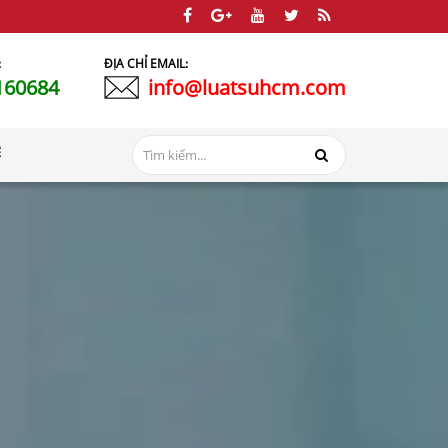
:
ĐỊA CHỈ EMAIL:
160684
info@luatsuhcm.com
Ệ