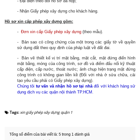
- Đại diện theo dõi hồ sơ đã nộp;
- Nhận Giấy phép xây dựng cho khách hàng.
Hồ sơ xin cấp phép xây dựng gồm:
-
Đơn xin cấp Giấy phép xây dựng
(theo mẫu).
- Bản sao có công chứng của một trong các giấy tờ về quyền
sử dụng đất theo quy định của pháp luật về đất đai.
- Bản vẽ thiết kế vị trí mặt bằng, mặt cắt, mặt đứng điển hình
mặt bằng, móng của công trình, sơ đồ và điểm đấu nối kỹ thuật
cấp điện, cấp nước, thoát nước; ảnh chụp hiện trạng mặt đứng
công trình có không gian liền kề (Đối với nhà ở sửa chữa, cải
tạo yêu cầu phải có Giấy phép xây dựng).
Chúng tôi
tư vấn và nhận hồ sơ tại nhà
đối với khách hàng sử
dụng dịch vụ các quận nội thành TP.HCM.
Tags:
xin giấy phép xây dựng quận 1
Tổng số điểm của bài viết là: 5 trong 1 đánh giá