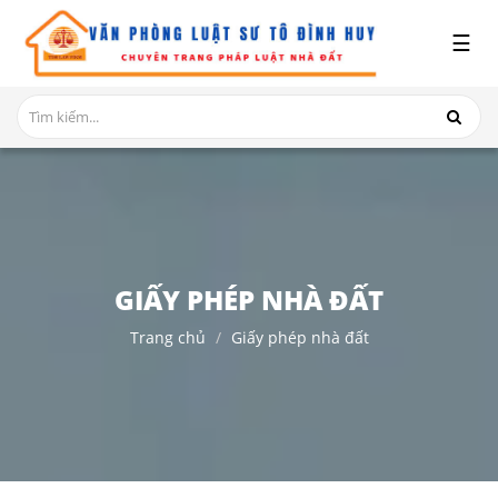
x
☰
GIỚI
THIỆU
DỊCH
VỤ
TRANH
CHẤP
NHÀ
GIẤY PHÉP NHÀ ĐẤT
ĐẤT
Trang chủ
Giấy phép nhà đất
HỎI
ĐÁP
THỦ
TỤC