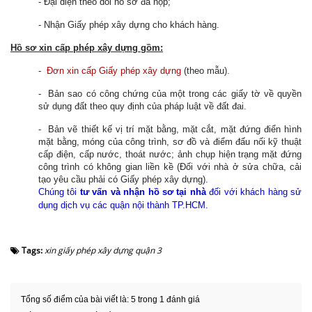
- Đại diện theo dõi hồ sơ đã nộp;
- Nhận Giấy phép xây dựng cho khách hàng.
Hồ sơ xin cấp phép xây dựng gồm:
-
Đơn xin cấp Giấy phép xây dựng
(theo mẫu).
- Bản sao có công chứng của một trong các giấy tờ về quyền
sử dụng đất theo quy định của pháp luật về đất đai.
- Bản vẽ thiết kế vị trí mặt bằng, mặt cắt, mặt đứng điển hình
mặt bằng, móng của công trình, sơ đồ và điểm đấu nối kỹ thuật
cấp điện, cấp nước, thoát nước; ảnh chụp hiện trạng mặt đứng
công trình có không gian liền kề (Đối với nhà ở sửa chữa, cải
tạo yêu cầu phải có Giấy phép xây dựng).
Chúng tôi
tư vấn và nhận hồ sơ tại nhà
đối với khách hàng sử
dụng dịch vụ các quận nội thành TP.HCM.
Tags:
xin giấy phép xây dựng quận 3
Tổng số điểm của bài viết là: 5 trong 1 đánh giá