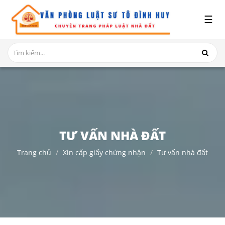
x
☰
GIỚI
THIỆU
DỊCH
VỤ
TRANH
CHẤP
NHÀ
TƯ VẤN NHÀ ĐẤT
ĐẤT
Trang chủ
Xin cấp giấy chứng nhận
Tư vấn nhà đất
HỎI
ĐÁP
THỦ
TỤC