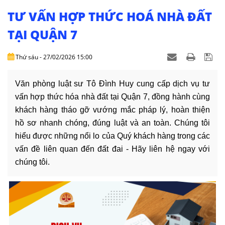
NHÀ
ĐẤT
TƯ VẤN HỢP THỨC HOÁ NHÀ ĐẤT
TẠI QUẬN 7
VĂN
BẢN
Thứ sáu - 27/02/2026 15:00
-
BIỂU
MẪU
Văn phòng luật sư Tô Đình Huy cung cấp dịch vụ tư
vấn hợp thức hóa nhà đất tại Quận 7, đồng hành cùng
LIÊN
khách hàng tháo gỡ vướng mắc pháp lý, hoàn thiện
HỆ
hồ sơ nhanh chóng, đúng luật và an toàn. Chúng tôi
hiểu được những nổi lo của Quý khách hàng trong các
vấn đề liên quan đến đất đai - Hãy liên hệ ngay với
chúng tôi.