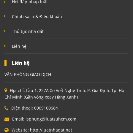
Hỏi đáp pháp luật
Chính sách & Điều khoản
Thủ tục nhà đất
Liên hệ
Liên hệ
VĂN PHÒNG GIAO DỊCH
Địa chỉ:
Lầu 1, 227A Xô Viết Nghệ Tĩnh, P. Gia Định, Tp. Hồ
Chí Minh (Gần vòng xoay Hàng Xanh)
Điện thoại:
0909160684
Email:
lsphung@luatsuhcm.com
Website:
http://luatnhadat.net