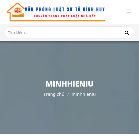
x
☰
GIỚI
THIỆU
DỊCH
VỤ
TRANH
CHẤP
NHÀ
MINHHIENIU
ĐẤT
Trang chủ
minhhieniu
HỎI
ĐÁP
THỦ
TỤC