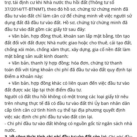
trợ, tái định cư khi Nhà nước thu hồi đất (Thông tư số
37/2014/TT-BTNMT), theo đó hồ sơ, chứng từ chứng minh đã
đầu tư vào đất chỉ làm căn cứ để chứng minh về việc người sử
dụng đất đã đầu tư vào đất. Hồ sơ, chứng từ chứng minh đã
đầu tư vào đất gồm các giấy tờ sau đây:
+ Văn bản, hợp đồng thuê, khoán san lấp mặt bằng, tôn tạo
đất đối với đất được Nhà nước giao hoặc cho thuê, cải tạo đất,
chống xói mòn, chống xâm thực, xây dựng, gia cố nền đất làm
mặt bằng sản xuất kinh doanh;
+ Văn bản, thanh lý hợp đồng; hóa đơn, chứng từ thanh
toán đối với từng khoản chi phí đã đầu tư vào đất quy định tại
Điểm a Khoản này;
+ Văn bản, hợp đồng khác có liên quan đến việc đầu tư vào
đất được xác lập tại thời điểm đầu tư.
Người có đất thu hồi không có một trong các loại giấy tờ nêu
trên nhưng thực tế đã có đầu tư vào đất thì Ủy ban nhân dân
cấp tỉnh căn cứ tình hình cụ thể tại địa phương quyết định
việc xác định chi phí đầu tư vào đất còn lại.
- Chi phí đầu tư vào đất không có nguồn gốc từ ngân sách nhà
nước.
3. Về công thức tính chi phí đầu tư vào đất còn lại
: Chi phí đầu