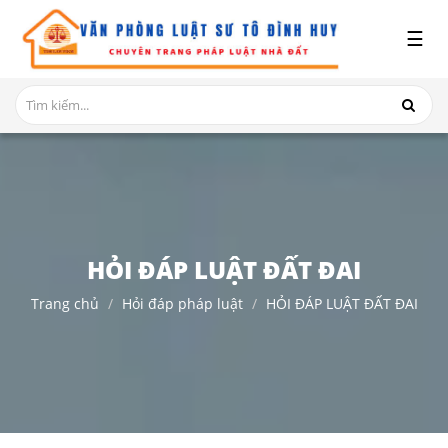
x
☰
GIỚI
THIỆU
DỊCH
VỤ
TRANH
CHẤP
NHÀ
HỎI ĐÁP LUẬT ĐẤT ĐAI
ĐẤT
Trang chủ
Hỏi đáp pháp luật
HỎI ĐÁP LUẬT ĐẤT ĐAI
HỎI
ĐÁP
THỦ
TỤC