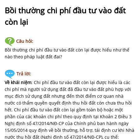
NHÀ
ĐẤT
Bồi thường chi phí đầu tư vào đất
còn lại
VĂN
BẢN
-
Câu hỏi:
BIỂU
Bồi thường chi phí đầu tư vào đất còn lại được hiểu như thế
MẪU
nào theo pháp luật đất đai?
LIÊN
Trả lời:
HỆ
Về khái niệm
: Chi phí đầu tư vào đất còn lại được hiểu là các
chi phí mà người sử dụng đất đã đầu tư vào đất phù hợp với
mục đích sử dụng đất nhưng đến thời điểm cơ quan nhà
nước có thẩm quyền quyết định thu hồi đất còn chưa thu hồi
hết. Chi phí đầu tư vào đất còn lại gồm toàn bộ hoặc một
phần của các khoản chi phí theo quy định tại Khoản 2 Điều 3
Nghị định số 47/2014/NĐ-CP của Chính phủ ban hành ngày
15/05/2014 quy định về bồi thường, hỗ trợ, tái định cư khi Nhà
nước thu hồi đất (Nghị định số 47/2014/NĐ-CP), cụ thể: