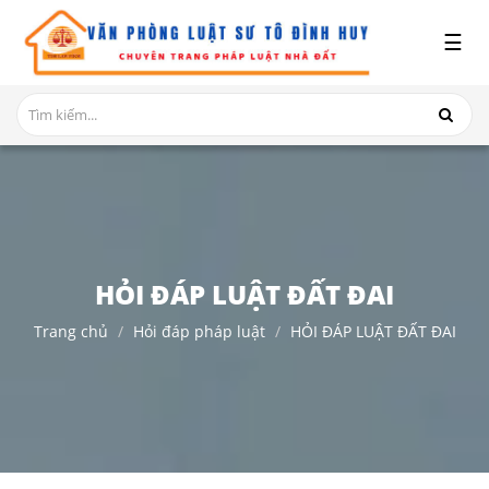
x
☰
GIỚI
THIỆU
DỊCH
VỤ
TRANH
CHẤP
NHÀ
HỎI ĐÁP LUẬT ĐẤT ĐAI
ĐẤT
Trang chủ
Hỏi đáp pháp luật
HỎI ĐÁP LUẬT ĐẤT ĐAI
HỎI
ĐÁP
THỦ
TỤC