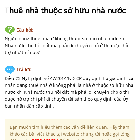
NHÀ
ĐẤT
Thuê nhà thuộc sở hữu nhà nước
VĂN
Câu hỏi:
BẢN
-
Người đang thuê nhà ở không thuộc sở hữu nhà nước khi
BIỂU
Nhà nước thu hồi đất mà phải di chuyển chỗ ở thì được hỗ
MẪU
trợ như thế nào?
LIÊN
Trả lời:
HỆ
Điều 23 Nghị định số 47/2014/NĐ-CP quy định hộ gia đình, cá
nhân đang thuê nhà ở không phải là nhà ở thuộc sở hữu nhà
nước khi Nhà nước thu hồi đất mà phải di chuyển chỗ ở thì
được hỗ trợ chi phí di chuyển tài sản theo quy định của Ủy
ban nhân dân cấp tỉnh.
Bạn muốn tìm hiểu thêm các vấn đề liên quan. Hãy tham
khảo các bài viết khác tại website chúng tôi hoặc gọi tổng