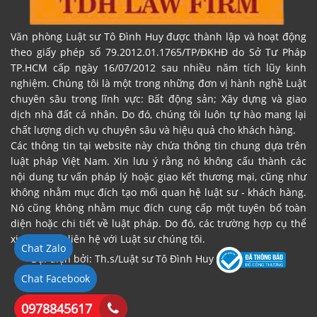
Văn phòng Luật sư Tô Đình Huy được thành lập và hoạt động
theo giấy phép số 79.2012.01.1765/TP/ĐKHĐ do Sở Tư Pháp
TP.HCM cấp ngày 16/07/2012 sau nhiều năm tích lũy kinh
nghiệm. Chúng tôi là một trong những đơn vị hành nghề Luật
chuyên sâu trong lĩnh vực: Bất động sản; Xây dựng và giao
dịch nhà đất cá nhân. Do đó, chúng tôi luôn tự hào mang lại
chất lượng dịch vụ chuyên sâu và hiệu quả cho khách hàng.
Các thông tin tại website này chứa thông tin chung dựa trên
luật pháp Việt Nam. Xin lưu ý rằng nó không cấu thành các
nội dung tư vấn pháp lý hoặc giao kết thương mại, cũng như
không nhằm mục đích tạo mối quan hệ luật sư - khách hàng.
Nó cũng không nhằm mục đích cung cấp một tuyên bố toàn
diện hoặc chi tiết về luật pháp. Do đó, các trường hợp cụ thể
xin vui lòng liên hệ với Luật sư chúng tôi.
Chat Zalo
Đại diện bởi: Th.s/Luật sư Tô Đình Huy
Chat Facebook
0978845617