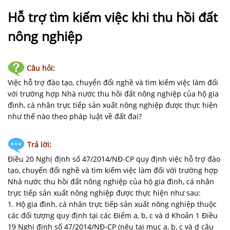
NHÀ
ĐẤT
Hỗ trợ tìm kiếm việc khi thu hồi đất
nông nghiệp
VĂN
BẢN
-
Câu hỏi:
BIỂU
Việc hỗ trợ đào tạo, chuyển đổi nghề và tìm kiếm việc làm đối
MẪU
với trường hợp Nhà nước thu hồi đất nông nghiệp của hộ gia
đình, cá nhân trực tiếp sản xuất nông nghiệp được thực hiện
LIÊN
như thế nào theo pháp luật về đất đai?
HỆ
Trả lời:
Điều 20 Nghị định số 47/2014/NĐ-CP quy định việc hỗ trợ đào
tạo, chuyển đổi nghề và tìm kiếm việc làm đối với trường hợp
Nhà nước thu hồi đất nông nghiệp của hộ gia đình, cá nhân
trực tiếp sản xuất nông nghiệp được thực hiện như sau:
1. Hộ gia đình, cá nhân trực tiếp sản xuất nông nghiệp thuộc
các đối tượng quy định tại các Điểm a, b, c và d Khoản 1 Điều
19 Nghị định số 47/2014/NĐ-CP (nêu tại mục a, b, c và d câu