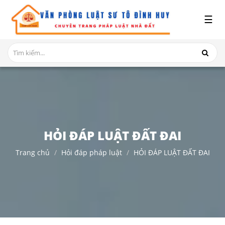
x
☰
GIỚI
THIỆU
DỊCH
VỤ
TRANH
CHẤP
NHÀ
HỎI ĐÁP LUẬT ĐẤT ĐAI
ĐẤT
Trang chủ
Hỏi đáp pháp luật
HỎI ĐÁP LUẬT ĐẤT ĐAI
HỎI
ĐÁP
THỦ
TỤC