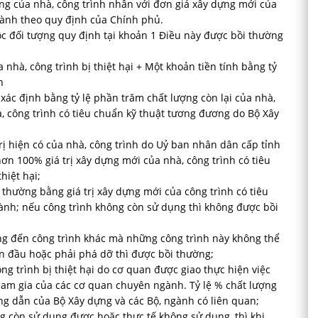
ựng của nhà, công trình nhân với đơn giá xây dựng mới của
hành theo quy định của Chính phủ.
ộc đối tượng quy định tại khoản 1 Điều này được bồi thường
 nhà, công trình bị thiệt hại + Một khoản tiền tính bằng tỷ
h
c xác định bằng tỷ lệ phần trăm chất lượng còn lại của nhà,
à, công trình có tiêu chuẩn kỹ thuật tương đương do Bộ Xây
trị hiện có của nhà, công trình do Uỷ ban nhân dân cấp tỉnh
ơn 100% giá trị xây dựng mới của nhà, công trình có tiêu
hiệt hại;
i thường bằng giá trị xây dựng mới của công trình có tiêu
nh; nếu công trình không còn sử dụng thì không được bồi
ng đến công trình khác mà những công trình này không thể
n đầu hoặc phải phá dỡ thì được bồi thường;
công trình bị thiệt hại do cơ quan được giao thực hiện việc
 tham gia của các cơ quan chuyên ngành. Tỷ lệ % chất lượng
ng dẫn của Bộ Xây dựng và các Bộ, ngành có liên quan;
ng còn sử dụng được hoặc thực tế không sử dụng, thì khi