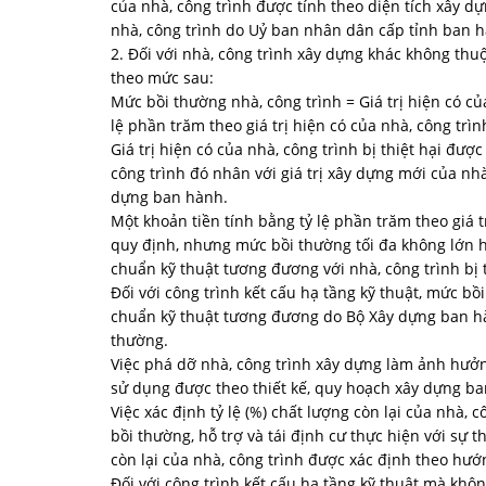
của nhà, công trình được tính theo diện tích xây d
nhà, công trình do Uỷ ban nhân dân cấp tỉnh ban 
2. Đối với nhà, công trình xây dựng khác không thu
theo mức sau:
Mức bồi thường nhà, công trình = Giá trị hiện có của
lệ phần trăm theo giá trị hiện có của nhà, công trìn
Giá trị hiện có của nhà, công trình bị thiệt hại đượ
công trình đó nhân với giá trị xây dựng mới của nh
dựng ban hành.
Một khoản tiền tính bằng tỷ lệ phần trăm theo giá 
quy định, nhưng mức bồi thường tối đa không lớn h
chuẩn kỹ thuật tương đương với nhà, công trình bị t
Đối với công trình kết cấu hạ tầng kỹ thuật, mức bồ
chuẩn kỹ thuật tương đương do Bộ Xây dựng ban hà
thường.
Việc phá dỡ nhà, công trình xây dựng làm ảnh hưở
sử dụng được theo thiết kế, quy hoạch xây dựng ba
Việc xác định tỷ lệ (%) chất lượng còn lại của nhà, 
bồi thường, hỗ trợ và tái định cư thực hiện với sự
còn lại của nhà, công trình được xác định theo hướ
Đối với công trình kết cấu hạ tầng kỹ thuật mà khô