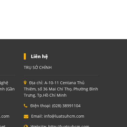
Liên hệ
TRỤ SỞ CHÍNH
 Nghệ
Địa chỉ:
A-10-11 Centana Thủ
inh (Gần
Thiêm, số 36 Mai Chí Thọ, Phường Bình
Trưng, Tp.Hồ Chí Minh
Điện thoại:
(028) 38991104
m.com
Email:
info@luatsuhcm.com
net
Website:
http://luatsuhcm.com