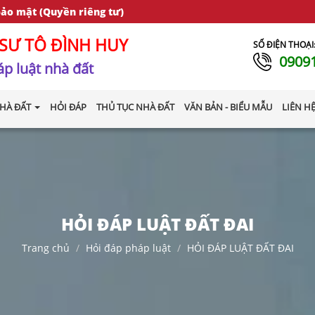
bảo mật (Quyền riêng tư)
SƯ TÔ ĐÌNH HUY
SỐ ĐIỆN THOẠI
0909
p luật nhà đất
HÀ ĐẤT
HỎI ĐÁP
THỦ TỤC NHÀ ĐẤT
VĂN BẢN - BIỂU MẪU
LIÊN H
HỎI ĐÁP LUẬT ĐẤT ĐAI
Trang chủ
Hỏi đáp pháp luật
HỎI ĐÁP LUẬT ĐẤT ĐAI