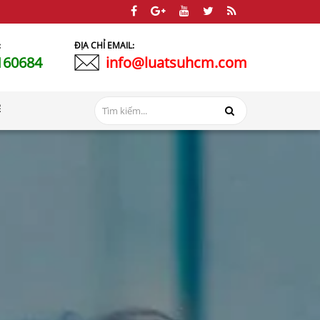
:
ĐỊA CHỈ EMAIL:
160684
info@luatsuhcm.com
Ệ