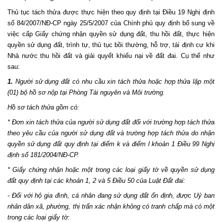
Thủ tục tách thửa được thực hiện theo quy định tại Điều 19 Nghị định
số 84/2007/NĐ-CP ngày 25/5/2007 của Chính phủ quy định bổ sung về
việc cấp Giấy chứng nhận quyền sử dụng đất, thu hồi đất, thực hiện
quyền sử dụng đất, trình tự, thủ tục bồi thường, hỗ trợ, tái định cư khi
Nhà nước thu hồi đất và giải quyết khiếu nại về đất đai. Cụ thể như
sau:
1.
Người sử dụng đất có nhu cầu xin tách thửa hoặc hợp thửa lập một
(01) bộ hồ sơ nộp tại Phòng Tài nguyên và Môi trường.
Hồ sơ tách thửa gồm có:
* Đơn xin tách thửa của người sử dụng đất đối với trường hợp tách thửa
theo yêu cầu của người sử dụng đất và trường hợp tách thửa do nhận
quyền sử dụng đất quy định tại điểm k và điểm l khoản 1 Điều 99 Nghị
định số 181/2004/NĐ-CP.
* Giấy chứng nhận hoặc một trong các loại giấy tờ về quyền sử dụng
đất quy định tại các khoản 1, 2 và 5 Điều 50 của Luật Đất đai:
- Đối với hộ gia đình, cá nhân đang sử dụng đất ổn định, được Uỷ ban
nhân dân xã, phường, thị trấn xác nhận không có tranh chấp mà có một
trong các loại giấy tờ: