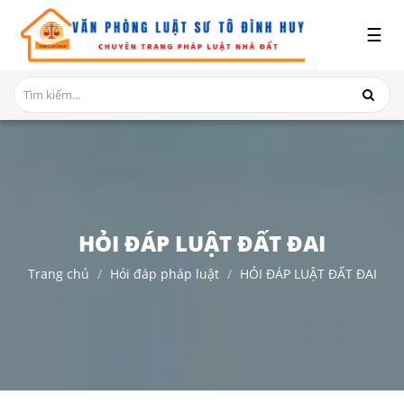
x
☰
GIỚI
THIỆU
DỊCH
VỤ
TRANH
CHẤP
NHÀ
HỎI ĐÁP LUẬT ĐẤT ĐAI
ĐẤT
Trang chủ
Hỏi đáp pháp luật
HỎI ĐÁP LUẬT ĐẤT ĐAI
HỎI
ĐÁP
THỦ
TỤC