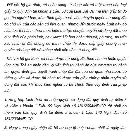
- Đối với hộ gia đình, cá nhân đang sử dụng đất có một trong các loại
giấy tờ quy định tại khoản 1 Điều 50 của Luật Đất đai mà trên giấy tờ đó
ghi tên người khác, kèm theo giấy tờ về việc chuyển quyền sử dụng đất
có chữ ký của các bên có liên quan, nhưng đến trước ngày Luật này có
hiệu lực thi hành chưa thực hiện thủ tục chuyển quyền sử dụng đất theo
quy định của pháp luật, nay được Uỷ ban nhân dân xã, phường, thị trấn
xác nhận là đất không có tranh chấp thì được cấp giấy chứng nhận
quyền sử dụng đất và không phải nộp tiền sử dụng đất.
- Đối với hộ gia đình, cá nhân được sử dụng đất theo bản án hoặc quyết
định của Toà án nhân dân, quyết định thi hành án của cơ quan thi hành
án, quyết định giải quyết tranh chấp đất đai của cơ quan nhà nước có
thẩm quyền đã được thi hành thì được cấp giấy chứng nhận quyền sử
dụng đất sau khi thực hiện nghĩa vụ tài chính theo quy định của pháp
luật.
Trường hợp tách thửa do nhận quyền sử dụng đất quy định tại điểm k
và điểm l khoản 1 Điều 99 Nghị định số 181/2004/NĐ-CP thì phải có
thêm văn bản quy định tại điểm a khoản 1 Điều 140 Nghị định số
181/2004/NĐ-CP.
2.
Ngay trong ngày nhận đủ hồ sơ hợp lệ hoặc chậm nhất là ngày làm