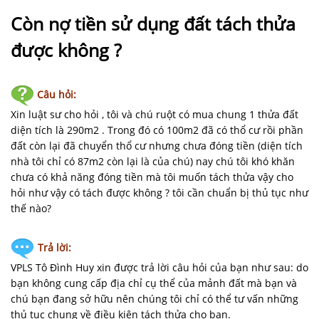
NHÀ
ĐẤT
Còn nợ tiền sử dụng đất tách thửa
được không ?
VĂN
BẢN
-
Câu hỏi:
BIỂU
Xin luật sư cho hỏi , tôi và chú ruột có mua chung 1 thửa đất
MẪU
diện tích là 290m2 . Trong đó có 100m2 đã có thổ cư rồi phần
đất còn lại đã chuyển thổ cư nhưng chưa đóng tiền (diện tích
LIÊN
nhà tôi chỉ có 87m2 còn lại là của chú) nay chú tôi khó khăn
HỆ
chưa có khả năng đóng tiền mà tôi muốn tách thửa vậy cho
hỏi như vậy có tách được không ? tôi cần chuẩn bị thủ tục như
thế nào?
Trả lời:
VPLS Tô Đình Huy xin được trả lời câu hỏi của bạn như sau: do
bạn không cung cấp địa chỉ cụ thể của mảnh đất mà bạn và
chú bạn đang sở hữu nên chúng tôi chỉ có thể tư vấn những
thủ tục chung về điều kiện tách thửa cho bạn.