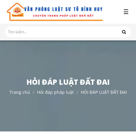
x
☰
GIỚI
THIỆU
DỊCH
VỤ
TRANH
CHẤP
NHÀ
HỎI ĐÁP LUẬT ĐẤT ĐAI
ĐẤT
Trang chủ
Hỏi đáp pháp luật
HỎI ĐÁP LUẬT ĐẤT ĐAI
HỎI
ĐÁP
THỦ
TỤC