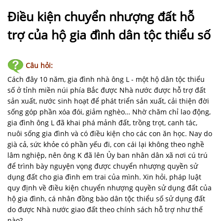
NHÀ
ĐẤT
Điều kiện chuyển nhượng đất hỗ
trợ của hộ gia đình dân tộc thiểu số
VĂN
BẢN
-
Câu hỏi:
BIỂU
Cách đây 10 năm, gia đình nhà ông L - một hộ dân tộc thiểu
MẪU
số ở tỉnh miền núi phía Bắc được Nhà nước được hỗ trợ đất
sản xuất, nước sinh hoạt để phát triển sản xuất, cải thiện đời
LIÊN
sống góp phần xóa đói, giảm nghèo… Nhờ chăm chỉ lao động,
HỆ
gia đình ông L đã khai phá mảnh đất, trồng trọt, canh tác,
nuôi sống gia đình và có điều kiện cho các con ăn học. Nay do
già cả, sức khỏe có phần yếu đi, con cái lại không theo nghề
lâm nghiệp, nên ông K đã lên Ủy ban nhân dân xã nơi cú trú
để trình bày nguyện vọng được chuyển nhượng quyền sử
dụng đất cho gia đình em trai của mình. Xin hỏi, pháp luật
quy định về điều kiện chuyển nhượng quyền sử dụng đất của
hộ gia đình, cá nhân đồng bào dân tộc thiểu số sử dụng đất
do được Nhà nước giao đất theo chính sách hỗ trợ như thế
nào?