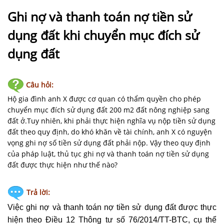
NHÀ
ĐẤT
Ghi nợ và thanh toán nợ tiền sử
dụng đất khi chuyển mục đích sử
VĂN
BẢN
dụng đất
-
BIỂU
MẪU
Câu hỏi:
Hộ gia đình anh X được cơ quan có thẩm quyền cho phép
LIÊN
chuyển mục đích sử dụng đất 200 m2 đất nông nghiệp sang
HỆ
đất ở.Tuy nhiên, khi phải thực hiện nghĩa vụ nộp tiền sử dụng
đất theo quy định, do khó khăn về tài chính, anh X có nguyện
vọng ghi nợ số tiền sử dụng đất phải nộp. Vậy theo quy định
của pháp luật, thủ tục ghi nợ và thanh toán nợ tiền sử dụng
đất được thực hiện như thế nào?
Trả lời:
Việc ghi nợ và thanh toán nợ tiền sử dụng đất được thực
hiện theo Điều 12 Thông tư số 76/2014/TT-BTC, cụ thể