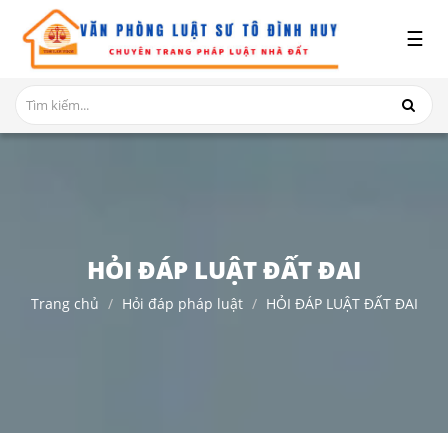
x
☰
GIỚI
THIỆU
DỊCH
VỤ
TRANH
CHẤP
NHÀ
HỎI ĐÁP LUẬT ĐẤT ĐAI
ĐẤT
Trang chủ
Hỏi đáp pháp luật
HỎI ĐÁP LUẬT ĐẤT ĐAI
HỎI
ĐÁP
THỦ
TỤC