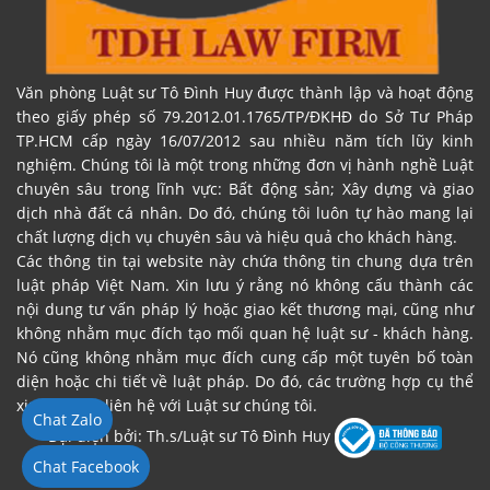
Văn phòng Luật sư Tô Đình Huy được thành lập và hoạt động
theo giấy phép số 79.2012.01.1765/TP/ĐKHĐ do Sở Tư Pháp
TP.HCM cấp ngày 16/07/2012 sau nhiều năm tích lũy kinh
nghiệm. Chúng tôi là một trong những đơn vị hành nghề Luật
chuyên sâu trong lĩnh vực: Bất động sản; Xây dựng và giao
dịch nhà đất cá nhân. Do đó, chúng tôi luôn tự hào mang lại
chất lượng dịch vụ chuyên sâu và hiệu quả cho khách hàng.
Các thông tin tại website này chứa thông tin chung dựa trên
luật pháp Việt Nam. Xin lưu ý rằng nó không cấu thành các
nội dung tư vấn pháp lý hoặc giao kết thương mại, cũng như
không nhằm mục đích tạo mối quan hệ luật sư - khách hàng.
Nó cũng không nhằm mục đích cung cấp một tuyên bố toàn
diện hoặc chi tiết về luật pháp. Do đó, các trường hợp cụ thể
xin vui lòng liên hệ với Luật sư chúng tôi.
Chat Zalo
Đại diện bởi: Th.s/Luật sư Tô Đình Huy
Chat Facebook