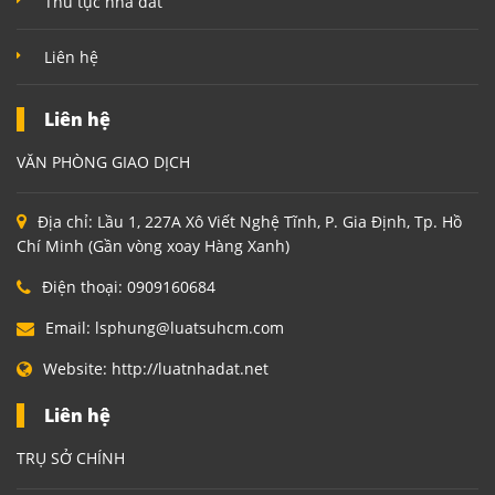
Thủ tục nhà đất
Liên hệ
Liên hệ
VĂN PHÒNG GIAO DỊCH
Địa chỉ:
Lầu 1, 227A Xô Viết Nghệ Tĩnh, P. Gia Định, Tp. Hồ
Chí Minh (Gần vòng xoay Hàng Xanh)
Điện thoại:
0909160684
Email:
lsphung@luatsuhcm.com
Website:
http://luatnhadat.net
Liên hệ
TRỤ SỞ CHÍNH