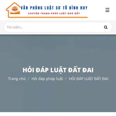
x
☰
GIỚI
THIỆU
DỊCH
VỤ
TRANH
CHẤP
NHÀ
HỎI ĐÁP LUẬT ĐẤT ĐAI
ĐẤT
Trang chủ
Hỏi đáp pháp luật
HỎI ĐÁP LUẬT ĐẤT ĐAI
HỎI
ĐÁP
THỦ
TỤC