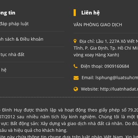
ng tin
Liên hệ
đáp pháp luật
VĂN PHÒNG GIAO DỊCH
nh sách & Điều khoản
Địa chỉ:
Lầu 1, 227A Xô Viết
Tĩnh, P. Gia Định, Tp. Hồ Chí M
 tục nhà đất
vòng xoay Hàng Xanh)
Điện thoại:
0909160684
 hệ
Email:
lsphung@luatsuhc
Website:
http://luatnhadat.
 Đình Huy được thành lập và hoạt động theo giấy phép số 79.
7/2012 sau nhiều năm tích lũy kinh nghiệm. Chúng tôi là một
 vực: Bất động sản; Xây dựng và giao dịch nhà đất cá nhân. Do đó,
sâu và hiệu quả cho khách hàng.
site này chứa thông tin chung dựa trên luật pháp Việt Nam. Xin l