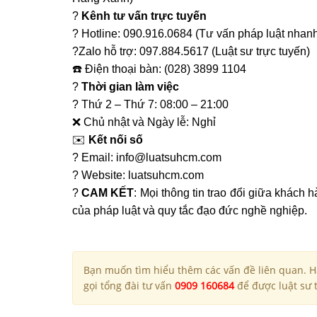
?
Kênh tư vấn trực tuyến
? Hotline: 090.916.0684 (Tư vấn pháp luật nhan
?Zalo hỗ trợ: 097.884.5617 (Luật sư trực tuyến)
☎️ Điện thoại bàn: (028) 3899 1104
?
Thời gian làm việc
? Thứ 2 – Thứ 7: 08:00 – 21:00
❌ Chủ nhật và Ngày lễ: Nghỉ
✉️
Kết nối số
? Email: info@luatsuhcm.com
? Website: luatsuhcm.com
?️
CAM KẾT
: Mọi thông tin trao đổi giữa khách
của pháp luật và quy tắc đạo đức nghề nghiệp.
Bạn muốn tìm hiểu thêm các vấn đề liên quan. Hã
gọi tổng đài tư vấn
0909 160684
để được luật sư t