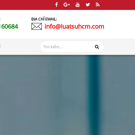
:
ĐỊA CHỈ EMAIL:
160684
info@luatsuhcm.com
Ệ