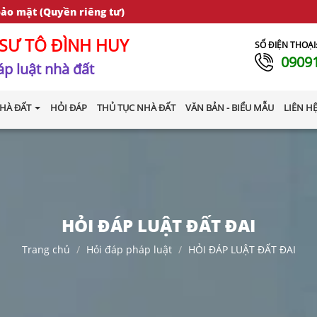
bảo mật (Quyền riêng tư)
SƯ TÔ ĐÌNH HUY
SỐ ĐIỆN THOẠI
0909
p luật nhà đất
HÀ ĐẤT
HỎI ĐÁP
THỦ TỤC NHÀ ĐẤT
VĂN BẢN - BIỂU MẪU
LIÊN H
HỎI ĐÁP LUẬT ĐẤT ĐAI
Trang chủ
Hỏi đáp pháp luật
HỎI ĐÁP LUẬT ĐẤT ĐAI