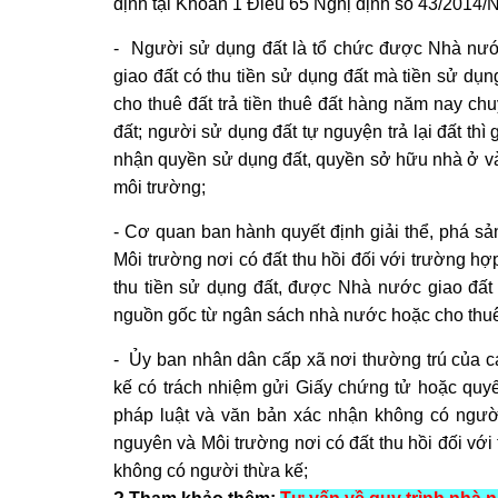
định tại Khoản 1 Điều 65 Nghị định số 43/2014
- Người sử dụng đất là tổ chức được Nhà nướ
giao đất có thu tiền sử dụng đất mà tiền sử d
cho thuê đất trả tiền thuê đất hàng năm nay c
đất; người sử dụng đất tự nguyện trả lại đất thì
nhận quyền sử dụng đất
, quyền sở hữu nhà ở và
môi trường;
- Cơ quan ban hành quyết định giải thể, phá sả
Môi trường nơi có đất thu hồi đối với trường h
thu tiền sử dụng đất, được Nhà nước giao đất 
nguồn gốc từ ngân sách nhà nước hoặc cho thuê đấ
- Ủy ban nhân dân cấp xã nơi thường trú của 
kế có trách nhiệm gửi Giấy chứng tử hoặc quyế
pháp luật và văn bản xác nhận không có ngư
nguyên và Môi trường nơi có đất thu hồi đối vớ
không có người thừa kế;