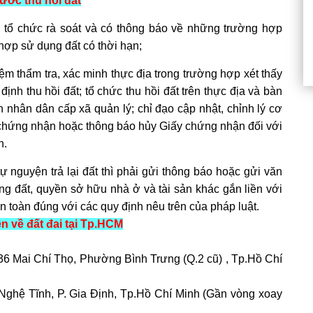
ước thu hồi đất
 tổ chức rà soát và có thông báo về những trường hợp
hợp sử dụng đất có thời hạn;
ệm thẩm tra, xác minh thực địa trong trường hợp xét thấy
 định
thu hồi đất
; tổ chức
thu hồi đất
trên thực địa và bàn
 nhân dân cấp xã quản lý; chỉ đạo cập nhật, chỉnh lý cơ
chứng nhận
hoặc thông báo hủy
Giấy chứng nhận
đối với
n.
 nguyện trả lại đất thì phải gửi thông báo hoặc gửi văn
ng đất
, quyền sở hữu nhà ở và tài sản khác gắn liền với
n toàn đúng với các quy định nêu trên của pháp luật.
 về đất đai tại Tp.HCM
 36 Mai Chí Thọ, Phường Bình Trưng (Q.2 cũ) , Tp.Hồ Chí
 Nghệ Tĩnh, P. Gia Định, Tp.Hồ Chí Minh (Gần vòng xoay