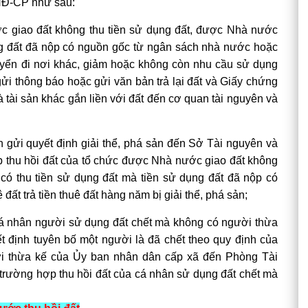
/NĐ-CP như sau:
c giao đất không thu tiền sử dụng đất, được Nhà nước
ụng đất đã nộp có nguồn gốc từ ngân sách nhà nước hoặc
huyển đi nơi khác, giảm hoặc không còn nhu cầu sử dụng
 gửi thông báo hoặc gửi văn bản trả lại đất và
Giấy chứng
 tài sản khác gắn liền với đất đến cơ quan tài nguyên và
n gửi quyết định giải thể, phá sản đến Sở Tài nguyên và
ợp
thu hồi đất
của tổ chức được Nhà nước giao đất không
có thu tiền sử dụng đất mà tiền sử dụng đất đã nộp có
t trả tiền thuê đất hàng năm bị giải thể, phá sản;
cá nhân người sử dụng đất chết mà không có người thừa
t định tuyên bố một người là đã chết theo quy định của
ời thừa kế của Ủy ban nhân dân cấp xã đến Phòng Tài
i trường hợp
thu hồi đất
của cá nhân sử dụng đất chết mà