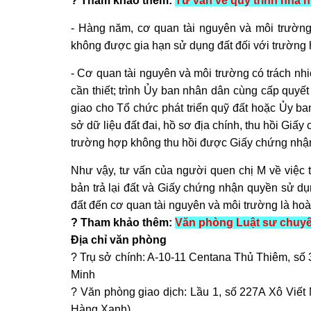
? Tham khảo thêm:
Tư vấn về quy trình nhà n
- Hàng năm, cơ quan tài nguyên và môi trường
không được gia hạn sử dụng đất đối với trường 
- Cơ quan tài nguyên và môi trường có trách nhi
cần thiết; trình Ủy ban nhân dân cùng cấp quyết
giao cho Tổ chức phát triển quỹ đất hoặc Ủy ban
sở dữ liệu đất đai, hồ sơ địa chính, thu hồi
Giấy 
trường hợp không thu hồi được
Giấy chứng nhậ
Như vậy, tư vấn của người quen chị M về việc tự
bản trả lại đất và
Giấy chứng nhận quyền sử dụ
đất đến cơ quan tài nguyên và môi trường là hoà
? Tham khảo thêm:
Văn phòng Luật sư chuyên
Địa chỉ văn phòng
?️ Trụ sở chính: A-10-11 Centana Thủ Thiêm, số
Minh
?️ Văn phòng giao dịch: Lầu 1, số 227A Xô Viết
Hàng Xanh)