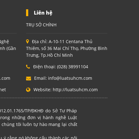
Liên hệ
TRỤ SỞ CHÍNH
 Nghệ
Địa chỉ:
A-10-11 Centana Thủ
inh (Gần
Thiêm, số 36 Mai Chí Thọ, Phường Bình
Trưng, Tp.Hồ Chí Minh
Điện thoại:
(028) 38991104
m.com
Email:
info@luatsuhcm.com
net
Website:
http://luatsuhcm.com
2012.01.1765/TP/ĐKHĐ do Sở Tư Pháp
 trong những đơn vị hành nghề Luật
 chúng tôi luôn tự hào mang lại chất
ưu ý rằng nó không cấu thành các nội