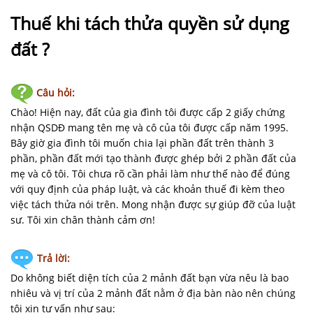
NHÀ
ĐẤT
Thuế khi tách thửa quyền sử dụng
đất ?
VĂN
BẢN
-
Câu hỏi:
BIỂU
Chào! Hiện nay, đất của gia đình tôi được cấp 2 giấy chứng
MẪU
nhận QSDĐ mang tên mẹ và cô của tôi được cấp năm 1995.
Bây giờ gia đình tôi muốn chia lại phần đất trên thành 3
LIÊN
phần, phần đất mới tạo thành được ghép bởi 2 phần đất của
HỆ
mẹ và cô tôi. Tôi chưa rõ cần phải làm như thế nào để đúng
với quy định của pháp luật, và các khoản thuế đi kèm theo
việc tách thửa nói trên. Mong nhận được sự giúp đỡ của luật
sư. Tôi xin chân thành cảm ơn!
Trả lời:
Do không biết diện tích của 2 mảnh đất bạn vừa nêu là bao
nhiêu và vị trí của 2 mảnh đất nằm ở địa bàn nào nên chúng
tôi xin tư vấn như sau: