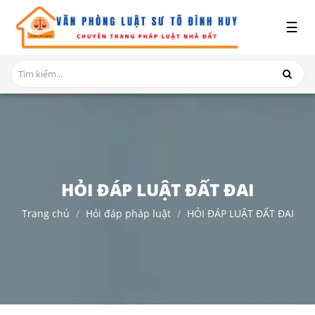
x
☰
GIỚI
THIỆU
DỊCH
VỤ
TRANH
CHẤP
NHÀ
HỎI ĐÁP LUẬT ĐẤT ĐAI
ĐẤT
Trang chủ
Hỏi đáp pháp luật
HỎI ĐÁP LUẬT ĐẤT ĐAI
HỎI
ĐÁP
THỦ
TỤC